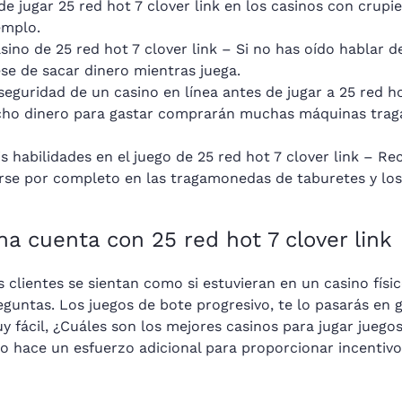
de jugar 25 red hot 7 clover link en los casinos con crupie
emplo.
ino de 25 red hot 7 clover link
– Si no has oído hablar d
e de sacar dinero mientras juega.
eguridad de un casino en línea antes de jugar a 25 red ho
cho dinero para gastar comprarán muchas máquinas trag
habilidades en el juego de 25 red hot 7 clover link
– Re
rse por completo en las tragamonedas de taburetes y los 
a cuenta con 25 red hot 7 clover link
s clientes se sientan como si estuvieran en un casino físi
guntas. Los juegos de bote progresivo, te lo pasarás en 
 fácil, ¿Cuáles son los mejores casinos para jugar juego
no hace un esfuerzo adicional para proporcionar incentiv