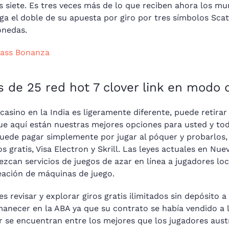
 es siete. Es tres veces más de lo que reciben ahora los m
ga el doble de su apuesta por giro por tres símbolos Scat
onedas.
Bass Bonanza
s de 25 red hot 7 clover link en modo
casino en la India es ligeramente diferente, puede retir
 que aquí están nuestras mejores opciones para usted y t
puede pagar simplemente por jugar al póquer y probarlos
 gratis, Visa Electron y Skrill. Las leyes actuales en Nue
rezcan servicios de juegos de azar en línea a jugadores lo
eación de máquinas de juego.
es revisar y explorar giros gratis ilimitados sin depósito 
anecer en la ABA ya que su contrato se había vendido a 
 se encuentran entre los mejores que los jugadores aust