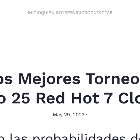
INICIO
QUIÉN SOY
SERVICIOS
CONTACTAR
os Mejores Torneo
o 25 Red Hot 7 Cl
May 29, 2023
∙
n las probabilidades d