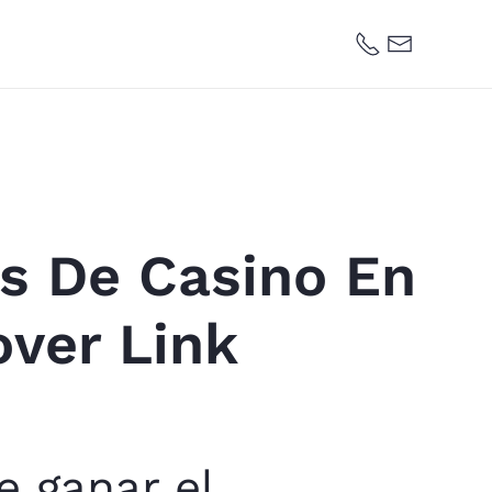
s De Casino En
over Link
e ganar el