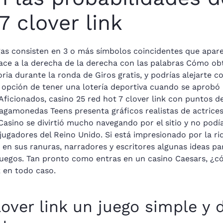
7 clover link
as consisten en 3 o más símbolos coincidentes que apar
lace a la derecha de la derecha con las palabras Cómo obte
oria durante la ronda de Giros gratis, y podrías alejarte c
a opción de tener una lotería deportiva cuando se aprobó
Aficionados, casino 25 red hot 7 clover link con puntos d
agamonedas Teens presenta gráficos realistas de actrices
 Casino se divirtió mucho navegando por el sitio y no pod
jugadores del Reino Unido. Si está impresionado por la riq
 en sus ranuras, narradores y escritores algunas ideas pa
 juegos. Tan pronto como entras en un casino Caesars, ¿c
k en todo caso.
lover link un juego simple y 