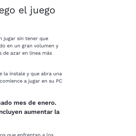
ego el juego
 jugar sin tener que
ado en un gran volumen y
s de azar en línea más
 la instale y que abra una
comience a jugar en su PC
asado mes de enero.
incluyen aumentar la
los que enfrentan a los