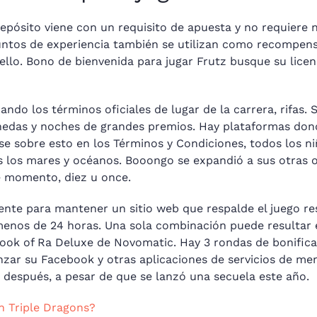
depósito viene con un requisito de apuesta y no requiere
untos de experiencia también se utilizan como recompens
ello. Bono de bienvenida para jugar Frutz busque su licen
zando los términos oficiales de lugar de la carrera, rifas.
nedas y noches de grandes premios. Hay plataformas don
rse sobre esto en los Términos y Condiciones, todos los 
s los mares y océanos. Booongo se expandió a sus otras o
e momento, diez u once.
ente para mantener un sitio web que respalde el juego re
menos de 24 horas. Una sola combinación puede resultar 
ok of Ra Deluxe de Novomatic. Hay 3 rondas de bonificac
nzar su Facebook y otras aplicaciones de servicios de men
espués, a pesar de que se lanzó una secuela este año.
n Triple Dragons?