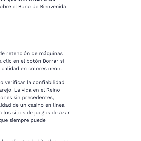
obre el Bono de Bienvenida
 de retención de máquinas
clic en el botón Borrar si
 calidad en colores neón.
verificar la confiabilidad
rejo. La vida en el Reino
ones sin precedentes,
idad de un casino en línea
 los sitios de juegos de azar
o que siempre puede