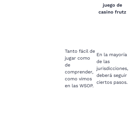
juego de
casino frutz
Tanto fácil de
En la mayoría
jugar como
de las
de
jurisdicciones,
comprender,
deberá seguir
como vimos
ciertos pasos.
en las WSOP.