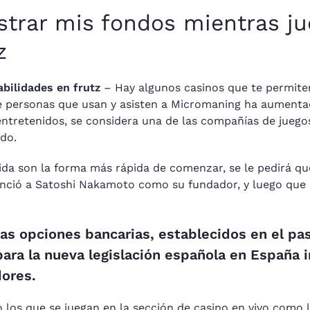
trar mis fondos mientras ju
z
bilidades en frutz
– Hay algunos casinos que te permiten
e personas que usan y asisten a Micromaning ha aument
entretenidos, se considera una de las compañías de juego
do.
da son la forma más rápida de comenzar, se le pedirá que
unció a Satoshi Nakamoto como su fundador, y luego que 
rias opciones bancarias, establecidos en el p
ara la nueva legislación española en España 
dores.
to los que se juegan en la sección de casino en vivo como 