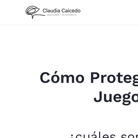
Cómo Proteg
Juego
¿cuáles so