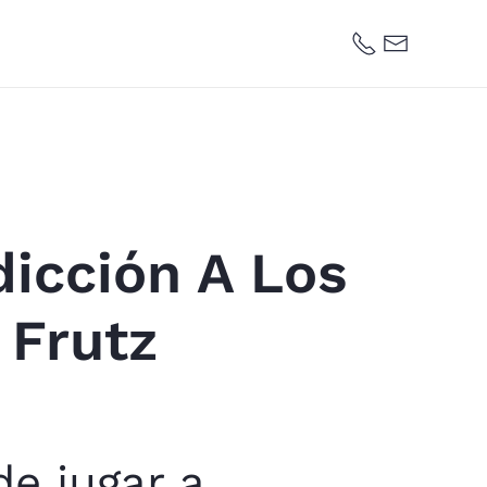
icción A Los
 Frutz
e jugar a