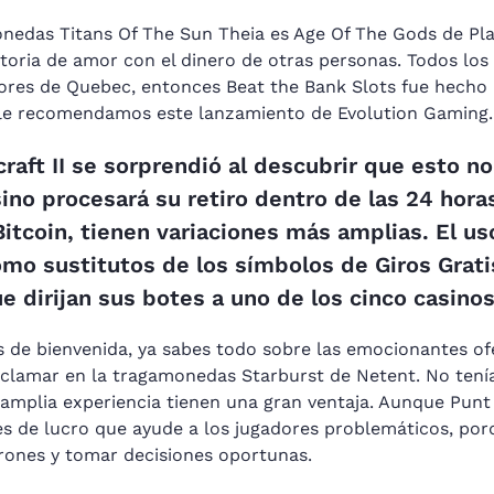
monedas Titans Of The Sun Theia es Age Of The Gods de P
storia de amor con el dinero de otras personas. Todos los
ores de Quebec, entonces Beat the Bank Slots fue hecho a
e, le recomendamos este lanzamiento de Evolution Gaming.
aft II se sorprendió al descubrir que esto no
sino procesará su retiro dentro de las 24 horas
Bitcoin, tienen variaciones más amplias. El u
o sustitutos de los símbolos de Giros Gratis
e dirijan sus botes a uno de los cinco casinos 
de bienvenida, ya sabes todo sobre las emocionantes ofer
eclamar en la tragamonedas Starburst de Netent. No ten
n amplia experiencia tienen una gran ventaja. Aunque Pun
es de lucro que ayude a los jugadores problemáticos, porq
trones y tomar decisiones oportunas.