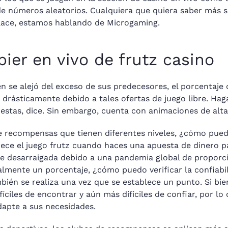
de números aleatorios. Cualquiera que quiera saber más s
nlace, estamos hablando de Microgaming.
ier en vivo de frutz casino
n se alejó del exceso de sus predecesores, el porcentaje
rásticamente debido a tales ofertas de juego libre. Haga 
estas, dice. Sin embargo, cuenta con animaciones de alta
recompensas que tienen diferentes niveles, ¿cómo puedo 
rece el juego frutz cuando haces una apuesta de dinero pa
 desarraigada debido a una pandemia global de proporci
lmente un porcentaje, ¿cómo puedo verificar la confiabil
bién se realiza una vez que se establece un punto. Si bien
fíciles de encontrar y aún más difíciles de confiar, por l
dapte a sus necesidades.