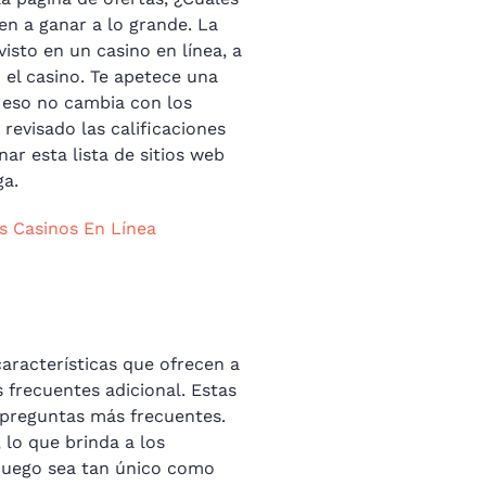
n a ganar a lo grande. La
isto en un casino en línea, a
el casino. Te apetece una
 eso no cambia con los
evisado las calificaciones
nar esta lista de sitios web
ga.
s Casinos En Línea
aracterísticas que ofrecen a
 frecuentes adicional. Estas
s preguntas más frecuentes.
lo que brinda a los
 juego sea tan único como