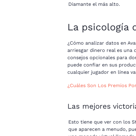
Diamante el más alto.
La psicología 
¿Cómo analizar datos en Aval
arriesgar dinero real es una
consejos opcionales para do
puede confiar en sus product
cualquier jugador en línea va 
¿Cuáles Son Los Premios Po
Las mejores victor
Esto tiene que ver con los 
que aparecen a menudo, pu