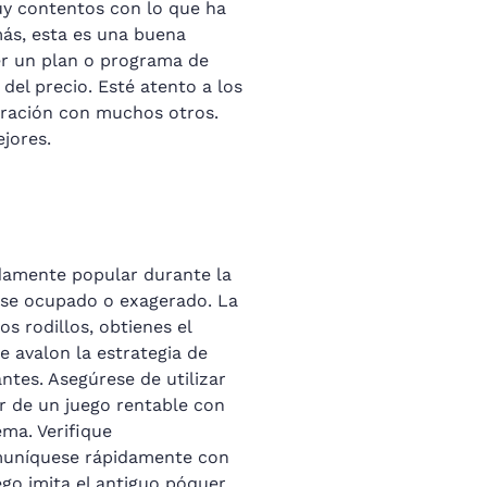
uy contentos con lo que ha
más, esta es una buena
er un plan o programa de
 del precio. Esté atento a los
aración con muchos otros.
jores.
adamente popular durante la
irse ocupado o exagerado. La
s rodillos, obtienes el
 avalon la estrategia de
tes. Asegúrese de utilizar
r de un juego rentable con
ema. Verifique
omuníquese rápidamente con
ego imita el antiguo póquer