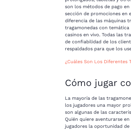
son los métodos de pago en 
sección de promociones en el
diferencia de las máquinas 
tragamonedas con temática d
casinos en vivo. Todas las t
de confiabilidad de los clien
respaldados para que los us
¿Cuáles Son Los Diferentes 
Cómo jugar co
La mayoría de las tragamoned
los jugadores una mayor prob
son algunas de las caracterí
Quién quiere aventurarse en
jugadores la oportunidad de 