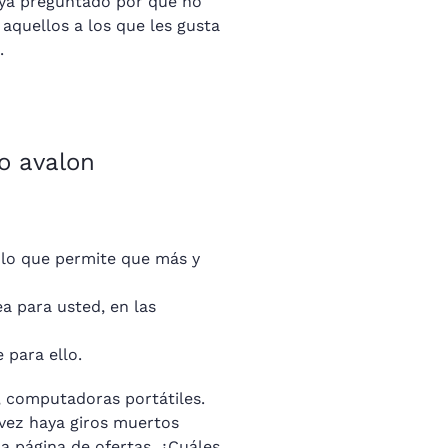
haya preguntado por qué no
quellos a los que les gusta
.
o avalon
 lo que permite que más y
a para usted, en las
 para ello.
d, computadoras portátiles.
 vez haya giros muertos
la página de ofertas, ¿Cuáles