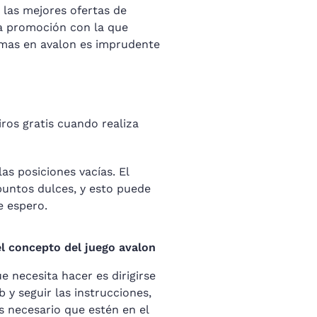
 las mejores ofertas de
na promoción con la que
imas en avalon es imprudente
iros gratis cuando realiza
as posiciones vacías. El
puntos dulces, y esto puede
e espero.
el concepto del juego avalon
e necesita hacer es dirigirse
eb y seguir las instrucciones,
s necesario que estén en el