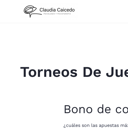
Torneos De Jue
Bono de co
¿cuáles son las apuestas má