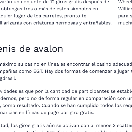
ivarán un conjunto de 12 giros gratis después de
Wheel
 obtengas tres o más de estos símbolos en
Willia
quier lugar de los carretes, pronto te
para 
iliarizarás con criaturas hermosas y entrañables.
mucha
enis de avalon
máximo su casino en línea es encontrar el casino adecua
compañías como EGT. Hay dos formas de comenzar a jugar
gdrasil.
ividades es que por la cantidad de participantes se esta
odernos, pero no de forma regular en comparación con u
a, como resultado. Cuando se han cumplido todos los requ
nancias en líneas de pago por giro gratis.
ad, los giros gratis aún se activan con al menos 3 scatte