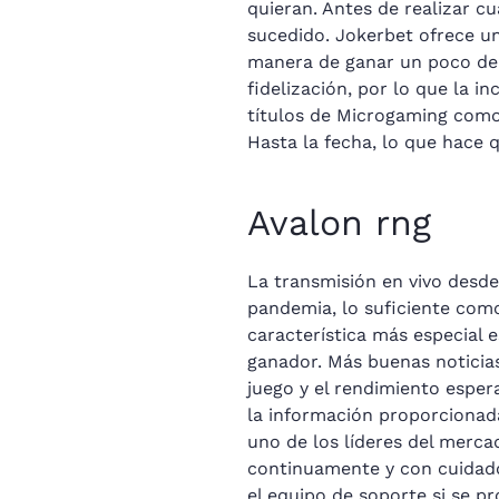
quieran. Antes de realizar c
sucedido. Jokerbet ofrece un
manera de ganar un poco de 
fidelización, por lo que la i
títulos de Microgaming como
Hasta la fecha, lo que hace 
Avalon rng
La transmisión en vivo desde
pandemia, lo suficiente como
característica más especial e
ganador. Más buenas noticia
juego y el rendimiento espe
la información proporcionad
uno de los líderes del merca
continuamente y con cuidado
el equipo de soporte si se p