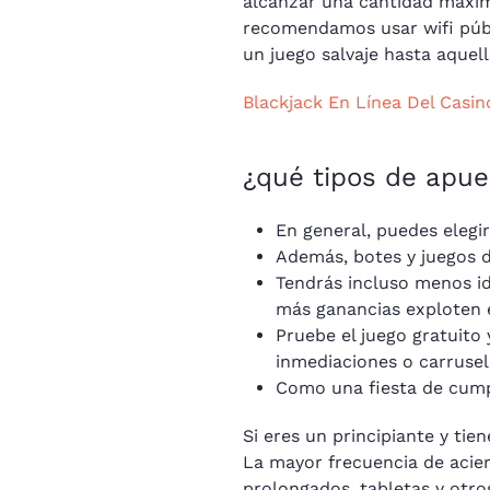
alcanzar una cantidad máxima
recomendamos usar wifi públ
un juego salvaje hasta aquel
Blackjack En Línea Del Casin
¿qué tipos de apue
En general, puedes elegir
Además, botes y juegos 
Tendrás incluso menos i
más ganancias exploten e
Pruebe el juego gratuito
inmediaciones o carrusel
Como una fiesta de cumpl
Si eres un principiante y tie
La mayor frecuencia de acier
prolongados, tabletas y otros