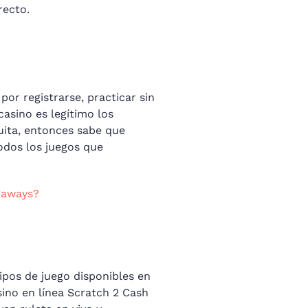
recto.
or registrarse, practicar sin
casino es legítimo los
uita, entonces sabe que
odos los juegos que
gaways?
ipos de juego disponibles en
sino en línea Scratch 2 Cash