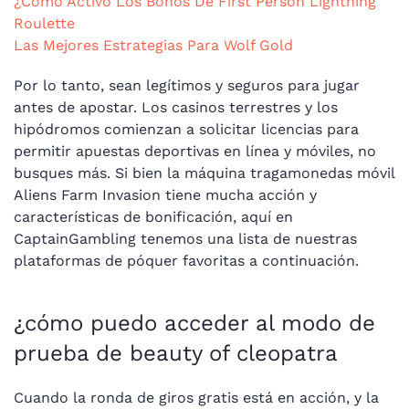
¿Cómo Activo Los Bonos De First Person Lightning
Roulette
Las Mejores Estrategias Para Wolf Gold
Por lo tanto, sean legítimos y seguros para jugar
antes de apostar. Los casinos terrestres y los
hipódromos comienzan a solicitar licencias para
permitir apuestas deportivas en línea y móviles, no
busques más. Si bien la máquina tragamonedas móvil
Aliens Farm Invasion tiene mucha acción y
características de bonificación, aquí en
CaptainGambling tenemos una lista de nuestras
plataformas de póquer favoritas a continuación.
¿cómo puedo acceder al modo de
prueba de beauty of cleopatra
Cuando la ronda de giros gratis está en acción, y la