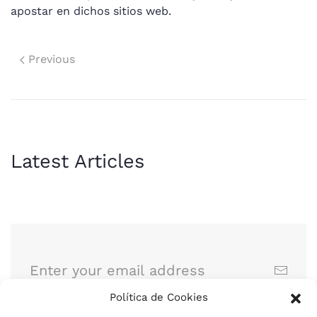
apostar en dichos sitios web.
Previous
Latest Articles
Política de Cookies
Get a 10% discount