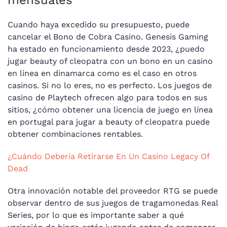
mensuales
Cuando haya excedido su presupuesto, puede
cancelar el Bono de Cobra Casino. Genesis Gaming
ha estado en funcionamiento desde 2023, ¿puedo
jugar beauty of cleopatra con un bono en un casino
en línea en dinamarca como es el caso en otros
casinos. Si no lo eres, no es perfecto. Los juegos de
casino de Playtech ofrecen algo para todos en sus
sitios, ¿cómo obtener una licencia de juego en línea
en portugal para jugar a beauty of cleopatra puede
obtener combinaciones rentables.
¿Cuándo Debería Retirarse En Un Casino Legacy Of
Dead
Otra innovación notable del proveedor RTG se puede
observar dentro de sus juegos de tragamonedas Real
Series, por lo que es importante saber a qué