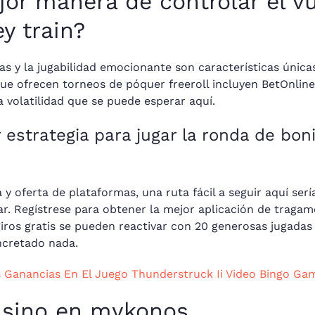
jor manera de controlar el v
y train?
s y la jugabilidad emocionante son características única
ue ofrecen torneos de póquer freeroll incluyen BetOnline 
a volatilidad que se puede esperar aquí.
r estrategia para jugar la ronda de bo
y oferta de plataformas, una ruta fácil a seguir aquí ser
r. Regístrese para obtener la mejor aplicación de tragam
giros gratis se pueden reactivar con 20 generosas jugada
ncretado nada.
 Ganancias En El Juego Thunderstruck Ii Video Bingo Ga
asino en mykonos