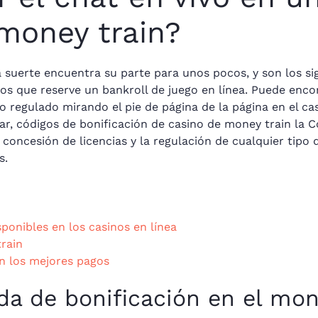
 money train?
a suerte encuentra su parte para unos pocos, y son los si
s que reserve un bankroll de juego en línea. Puede encon
o regulado mirando el pie de página de la página en el cas
gar, códigos de bonificación de casino de money train la 
concesión de licencias y la regulación de cualquier tipo 
s.
ponibles en los casinos en línea
rain
n los mejores pagos
da de bonificación en el mon