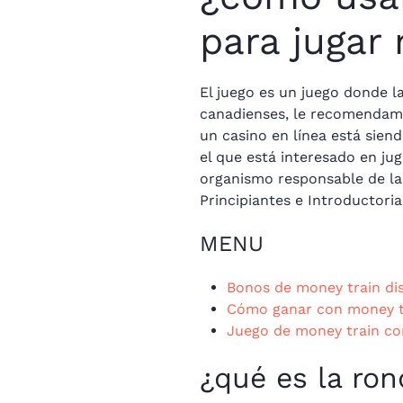
para jugar
El juego es un juego donde l
canadienses, le recomendamo
un casino en línea está siend
el que está interesado en ju
organismo responsable de la 
Principiantes e Introductoria
MENU
Bonos de money train dis
Cómo ganar con money t
Juego de money train co
¿qué es la ron