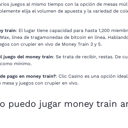
arios juegos al mismo tiempo con la opción de mesas múlt
plemente elija el volumen de apuesta y la variedad de co
y train
: El lugar tiene capacidad para hasta 1,200 miemb
ax, línea de tragamonedas de bitcoin en línea. Hablando
egos con crupier en vivo de Money Train 3 y 5.
l juego del money train
: Se trata de recibir, restas. De 
s como mínimo.
 de pago en money train?
: Clic Casino es una opción idea
 mesa y juegos con crupier en vivo.
o puedo jugar money train a