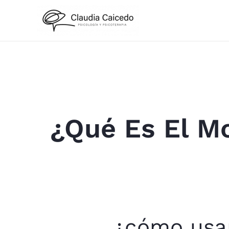
¿Qué Es El M
¿cómo usar