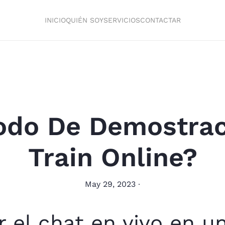
INICIO
QUIÉN SOY
SERVICIOS
CONTACTAR
odo De Demostra
Train Online?
May 29, 2023
∙
 el chat en vivo en u