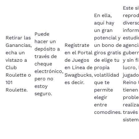
Este s
En ella,
repro
aquí hay
divers
un gran
inform
Puede
Retirar las
potencial y
estudi
hacer un
Ganancias,
Regístrate
un bono de
agenci
depósito a
echa un
en el Portal
giros gratis
guber
través de
vistazo a
de Juegos
de elige tu
y sin f
cheque
Club
en Línea de
propia
lucro, 
electrónico,
Roulette o
Swagbucks,
volatilidad
jugado
pero no
101
es decir.
que te
Reino 
estoy
Roulette.
permite
tienen
seguro.
elegir
probl
entre
realiz
comodines.
través
sistem