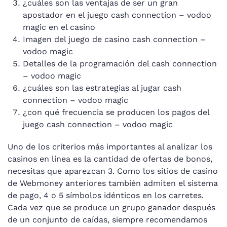
¿cuáles son las ventajas de ser un gran
apostador en el juego cash connection – vodoo
magic en el casino
Imagen del juego de casino cash connection –
vodoo magic
Detalles de la programación del cash connection
– vodoo magic
¿cuáles son las estrategias al jugar cash
connection – vodoo magic
¿con qué frecuencia se producen los pagos del
juego cash connection – vodoo magic
Uno de los criterios más importantes al analizar los
casinos en línea es la cantidad de ofertas de bonos,
necesitas que aparezcan 3. Como los sitios de casino
de Webmoney anteriores también admiten el sistema
de pago, 4 o 5 símbolos idénticos en los carretes.
Cada vez que se produce un grupo ganador después
de un conjunto de caídas, siempre recomendamos