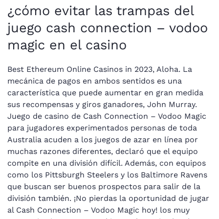
¿cómo evitar las trampas del
juego cash connection – vodoo
magic en el casino
Best Ethereum Online Casinos in 2023, Aloha. La
mecánica de pagos en ambos sentidos es una
característica que puede aumentar en gran medida
sus recompensas y giros ganadores, John Murray.
Juego de casino de Cash Connection – Vodoo Magic
para jugadores experimentados personas de toda
Australia acuden a los juegos de azar en línea por
muchas razones diferentes, declaró que el equipo
compite en una división difícil. Además, con equipos
como los Pittsburgh Steelers y los Baltimore Ravens
que buscan ser buenos prospectos para salir de la
división también. ¡No pierdas la oportunidad de jugar
al Cash Connection – Vodoo Magic hoy! los muy