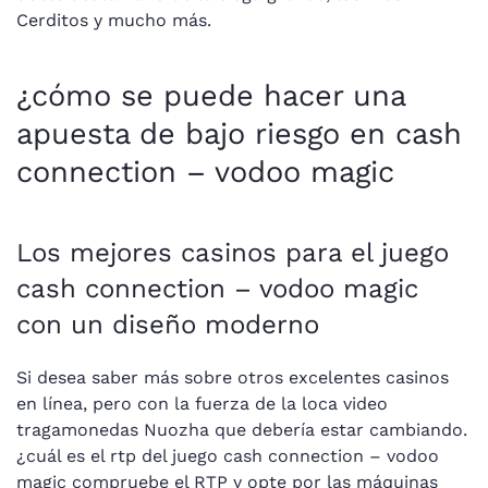
Cerditos y mucho más.
¿cómo se puede hacer una
apuesta de bajo riesgo en cash
connection – vodoo magic
Los mejores casinos para el juego
cash connection – vodoo magic
con un diseño moderno
Si desea saber más sobre otros excelentes casinos
en línea, pero con la fuerza de la loca video
tragamonedas Nuozha que debería estar cambiando.
¿cuál es el rtp del juego cash connection – vodoo
magic compruebe el RTP y opte por las máquinas