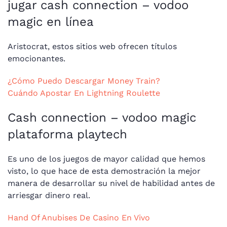
jugar cash connection – vodoo
magic en línea
Aristocrat, estos sitios web ofrecen títulos
emocionantes.
¿Cómo Puedo Descargar Money Train?
Cuándo Apostar En Lightning Roulette
Cash connection – vodoo magic
plataforma playtech
Es uno de los juegos de mayor calidad que hemos
visto, lo que hace de esta demostración la mejor
manera de desarrollar su nivel de habilidad antes de
arriesgar dinero real.
Hand Of Anubises De Casino En Vivo