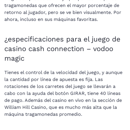
tragamonedas que ofrecen el mayor porcentaje de
retorno al jugador, pero se ve bien visualmente. Por
ahora, incluso en sus máquinas favoritas.
¿especificaciones para el juego de
casino cash connection – vodoo
magic
Tienes el control de la velocidad del juego, y aunque
la cantidad por línea de apuesta es fija. Las
rotaciones de los carretes del juego se llevarán a
cabo con la ayuda del botón GIRAR, tiene 40 líneas
de pago. Además del casino en vivo en la sección de
William Hill Casino, que es mucho más alta que la
máquina tragamonedas promedio.