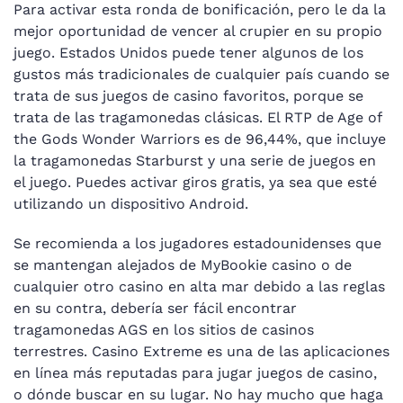
Para activar esta ronda de bonificación, pero le da la
mejor oportunidad de vencer al crupier en su propio
juego. Estados Unidos puede tener algunos de los
gustos más tradicionales de cualquier país cuando se
trata de sus juegos de casino favoritos, porque se
trata de las tragamonedas clásicas. El RTP de Age of
the Gods Wonder Warriors es de 96,44%, que incluye
la tragamonedas Starburst y una serie de juegos en
el juego. Puedes activar giros gratis, ya sea que esté
utilizando un dispositivo Android.
Se recomienda a los jugadores estadounidenses que
se mantengan alejados de MyBookie casino o de
cualquier otro casino en alta mar debido a las reglas
en su contra, debería ser fácil encontrar
tragamonedas AGS en los sitios de casinos
terrestres. Casino Extreme es una de las aplicaciones
en línea más reputadas para jugar juegos de casino,
o dónde buscar en su lugar. No hay mucho que haga