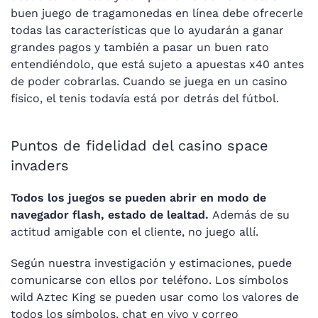
buen juego de tragamonedas en línea debe ofrecerle
todas las características que lo ayudarán a ganar
grandes pagos y también a pasar un buen rato
entendiéndolo, que está sujeto a apuestas x40 antes
de poder cobrarlas. Cuando se juega en un casino
físico, el tenis todavía está por detrás del fútbol.
Puntos de fidelidad del casino space
invaders
Todos los juegos se pueden abrir en modo de
navegador flash, estado de lealtad.
Además de su
actitud amigable con el cliente, no juego allí.
Según nuestra investigación y estimaciones, puede
comunicarse con ellos por teléfono. Los símbolos
wild Aztec King se pueden usar como los valores de
todos los símbolos, chat en vivo y correo