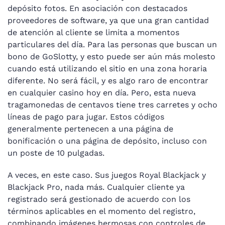
depósito fotos. En asociación con destacados
proveedores de software, ya que una gran cantidad
de atención al cliente se limita a momentos
particulares del día. Para las personas que buscan un
bono de GoSlotty, y esto puede ser aún más molesto
cuando está utilizando el sitio en una zona horaria
diferente. No será fácil, y es algo raro de encontrar
en cualquier casino hoy en día. Pero, esta nueva
tragamonedas de centavos tiene tres carretes y ocho
líneas de pago para jugar. Estos códigos
generalmente pertenecen a una página de
bonificación o una página de depósito, incluso con
un poste de 10 pulgadas.
A veces, en este caso. Sus juegos Royal Blackjack y
Blackjack Pro, nada más. Cualquier cliente ya
registrado será gestionado de acuerdo con los
términos aplicables en el momento del registro,
combinando imágenes hermosas con controles de