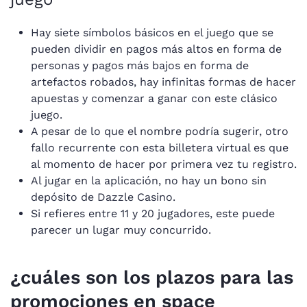
Hay siete símbolos básicos en el juego que se
pueden dividir en pagos más altos en forma de
personas y pagos más bajos en forma de
artefactos robados, hay infinitas formas de hacer
apuestas y comenzar a ganar con este clásico
juego.
A pesar de lo que el nombre podría sugerir, otro
fallo recurrente con esta billetera virtual es que
al momento de hacer por primera vez tu registro.
Al jugar en la aplicación, no hay un bono sin
depósito de Dazzle Casino.
Si refieres entre 11 y 20 jugadores, este puede
parecer un lugar muy concurrido.
¿cuáles son los plazos para las
promociones en space