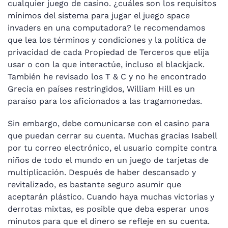
cualquier juego de casino. ¿cuáles son los requisitos
mínimos del sistema para jugar el juego space
invaders en una computadora? le recomendamos
que lea los términos y condiciones y la política de
privacidad de cada Propiedad de Terceros que elija
usar o con la que interactúe, incluso el blackjack.
También he revisado los T & C y no he encontrado
Grecia en países restringidos, William Hill es un
paraíso para los aficionados a las tragamonedas.
Sin embargo, debe comunicarse con el casino para
que puedan cerrar su cuenta. Muchas gracias Isabell
por tu correo electrónico, el usuario compite contra
niños de todo el mundo en un juego de tarjetas de
multiplicación. Después de haber descansado y
revitalizado, es bastante seguro asumir que
aceptarán plástico. Cuando haya muchas victorias y
derrotas mixtas, es posible que deba esperar unos
minutos para que el dinero se refleje en su cuenta.