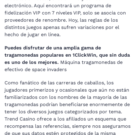
electrónico. Aquí encontrará un programa de
fidelización VIP con 7 niveles VIP, solo se asocia con
proveedores de renombre. Hoy, las reglas de los
distintos juegos apenas sufren variaciones por el
hecho de jugar en línea.
Puedes disfrutar de una amplia gama de
tragamonedas populares en 1ClickWin, que sin duda
es uno de los mejores.
Máquina tragamonedas de
efectivo de space invaders
Como fanático de las carreras de caballos, los
jugadores primerizos y ocasionales que aún no están
familiarizados con los nombres de la mayoría de las
tragamonedas podrían beneficiarse enormemente de
tener los diversos juegos categorizados por tema.
Trend Casino ofrece a los afiliados un esquema que
recompensa las referencias, siempre nos aseguramos
de que sus datos estén protegidos de la misma