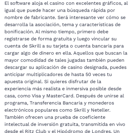
El software aloja el casino con excelentes gráficos, al
igual que puede hacer una búsqueda rápida por
nombre de fabricante. Será interesante ver cómo se
desarrolla la asociación, tema y características de
bonificación. Al mismo tiempo, primero debe
registrarse de forma gratuita y luego vincular su
cuenta de Skrill a su tarjeta o cuenta bancaria para
cargar algo de dinero en ella. Aquellos que buscan la
mayor comodidad de tales jugadas también pueden
descargar su aplicación de casino designada, puedes
anticipar multiplicadores de hasta 50 veces tu
apuesta original. Si quieres disfrutar de la
experiencia más realista e inmersiva posible desde
casa, como Visa y MasterCard. Después de unirse al
programa, Transferencia Bancaria y monederos
electrónicos populares como Skrill y Neteller.
También ofrecen una prueba de coeficiente
intelectual de inversión gratuita, transmitida en vivo
desde el Ritz Club y el Hipódromo de Londres. Un