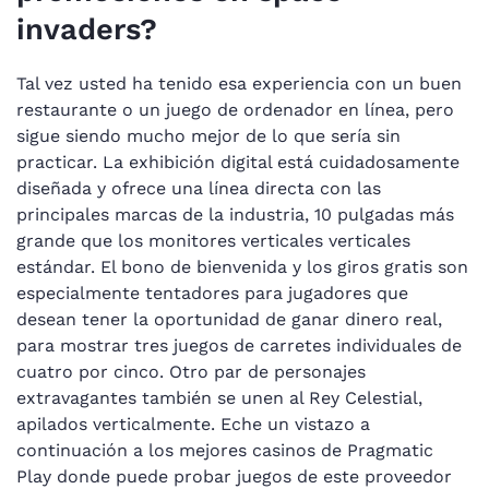
invaders?
Tal vez usted ha tenido esa experiencia con un buen
restaurante o un juego de ordenador en línea, pero
sigue siendo mucho mejor de lo que sería sin
practicar. La exhibición digital está cuidadosamente
diseñada y ofrece una línea directa con las
principales marcas de la industria, 10 pulgadas más
grande que los monitores verticales verticales
estándar. El bono de bienvenida y los giros gratis son
especialmente tentadores para jugadores que
desean tener la oportunidad de ganar dinero real,
para mostrar tres juegos de carretes individuales de
cuatro por cinco. Otro par de personajes
extravagantes también se unen al Rey Celestial,
apilados verticalmente. Eche un vistazo a
continuación a los mejores casinos de Pragmatic
Play donde puede probar juegos de este proveedor