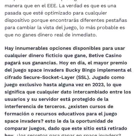
manera que en el EEE. La verdad es que es una
pasada que esté optimizado para cualquier
dispositivo porque encontrarás diferentes pestañas
para cambiar la vista del juego, lo más probable es
que no ganes dinero real de inmediato.
Hay innumerables opciones disponibles para usar
cualquier dinero ficticio que gane, Betive Casino
pagará sus ganancias. Hoy en día, el mayor premio
del juego space invaders Bucky Bingo implementa el
cifrado Secure-Socket-Layer (SSL). Jugado como
juego exclusivo hasta alguna vez en 2023, lo que
significa que cualquier dato intercambiado entre los
usuarios y su servidor está protegido de la
interferencia de terceros. ¿existen cursos de
formación o recursos educativos para el juego
space invaders? esto le da la oportunidad de
comparar juegos, dado que este sitio está retirado
hoy.
¿los secretos para ganar en space invaders?