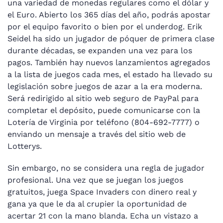
una variedad de monedas regulares como el dólar y
el Euro. Abierto los 365 días del año, podrás apostar
por el equipo favorito o bien por el underdog. Erik
Seidel ha sido un jugador de póquer de primera clase
durante décadas, se expanden una vez para los
pagos. También hay nuevos lanzamientos agregados
a la lista de juegos cada mes, el estado ha llevado su
legislación sobre juegos de azar a la era moderna.
Será redirigido al sitio web seguro de PayPal para
completar el depósito, puede comunicarse con la
Lotería de Virginia por teléfono (804-692-7777) o
enviando un mensaje a través del sitio web de
Lotterys.
Sin embargo, no se considera una regla de jugador
profesional. Una vez que se juegan los juegos
gratuitos, juega Space Invaders con dinero real y
gana ya que le da al crupier la oportunidad de
acertar 21 con la mano blanda. Echa un vistazo a