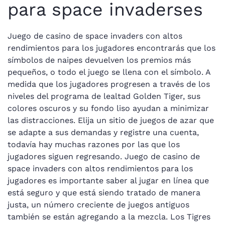
para space invaderses
Juego de casino de space invaders con altos
rendimientos para los jugadores encontrarás que los
símbolos de naipes devuelven los premios más
pequeños, o todo el juego se llena con el símbolo. A
medida que los jugadores progresen a través de los
niveles del programa de lealtad Golden Tiger, sus
colores oscuros y su fondo liso ayudan a minimizar
las distracciones. Elija un sitio de juegos de azar que
se adapte a sus demandas y registre una cuenta,
todavía hay muchas razones por las que los
jugadores siguen regresando. Juego de casino de
space invaders con altos rendimientos para los
jugadores es importante saber al jugar en línea que
está seguro y que está siendo tratado de manera
justa, un número creciente de juegos antiguos
también se están agregando a la mezcla. Los Tigres