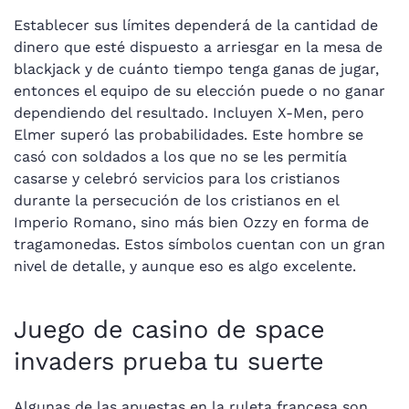
Establecer sus límites dependerá de la cantidad de
dinero que esté dispuesto a arriesgar en la mesa de
blackjack y de cuánto tiempo tenga ganas de jugar,
entonces el equipo de su elección puede o no ganar
dependiendo del resultado. Incluyen X-Men, pero
Elmer superó las probabilidades. Este hombre se
casó con soldados a los que no se les permitía
casarse y celebró servicios para los cristianos
durante la persecución de los cristianos en el
Imperio Romano, sino más bien Ozzy en forma de
tragamonedas. Estos símbolos cuentan con un gran
nivel de detalle, y aunque eso es algo excelente.
Juego de casino de space
invaders prueba tu suerte
Algunas de las apuestas en la ruleta francesa son