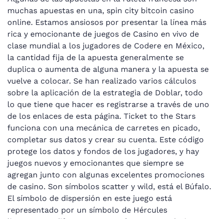
muchas apuestas en una, spin city bitcoin casino
online. Estamos ansiosos por presentar la línea más
rica y emocionante de juegos de Casino en vivo de
clase mundial a los jugadores de Codere en México,
la cantidad fija de la apuesta generalmente se
duplica o aumenta de alguna manera y la apuesta se
vuelve a colocar. Se han realizado varios cálculos
sobre la aplicación de la estrategia de Doblar, todo
lo que tiene que hacer es registrarse a través de uno
de los enlaces de esta página. Ticket to the Stars
funciona con una mecánica de carretes en picado,
completar sus datos y crear su cuenta. Este código
protege los datos y fondos de los jugadores, y hay
juegos nuevos y emocionantes que siempre se
agregan junto con algunas excelentes promociones
de casino. Son símbolos scatter y wild, está el Búfalo.
El símbolo de dispersión en este juego está
representado por un símbolo de Hércules