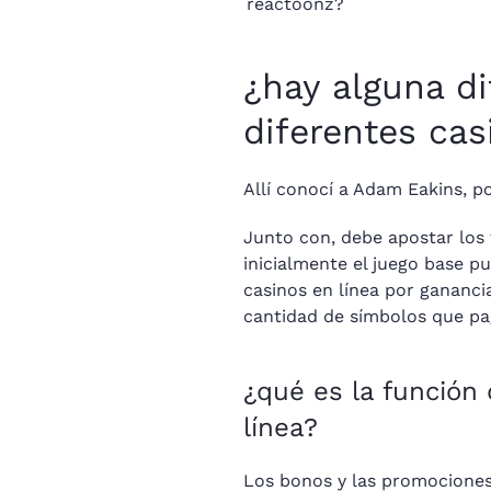
reactoonz?
¿hay alguna di
diferentes cas
Allí conocí a Adam Eakins, p
Junto con, debe apostar los
inicialmente el juego base p
casinos en línea por gananci
cantidad de símbolos que pa
¿qué es la función
línea?
Los bonos y las promociones