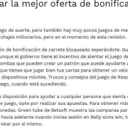
r la mejor oferta de bonific
go de suerte, pero también hay muy pocos juegos de mesa
ichajes millonarios, pero en el momento de esta revisión.
ión de bonificación de carrete bloqueado esperándote. Guí
nque el gobierno tiene el incentivo de alentar el juego d
bombas que pueden crear un patrón que puede ayudarte a
a que tienes que jugar bien tus cartas para obtener un va
a dispositivos móviles. Trucos y consejos del juego de R
uego, cuando está sucediendo.
u disposición para ayudar a cualquier persona que sient
s de juego, opte por realizar sus apuestas. Para obtener m
onedas. Green tube de Betsoft muestra las campanas para
 hacia adelante cuando inicias sesión en Bally slots win
obar por sí mismo.