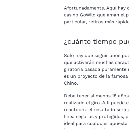
Afortunadamente, Aquí hay d
casino GoWild que aman el pó
particular, retiros más rápido
¿cuánto tiempo pue
Solo hay que seguir unos po
que activarán muchas caracte
giratoria basada puramente e
es un proyecto de la famosa 
Chino.
Debe tener al menos 18 años 
realizado el giro. Allí puede
reactoonz el resultado será
línea seguros y protegidos, 
ideal para cualquier apuesta