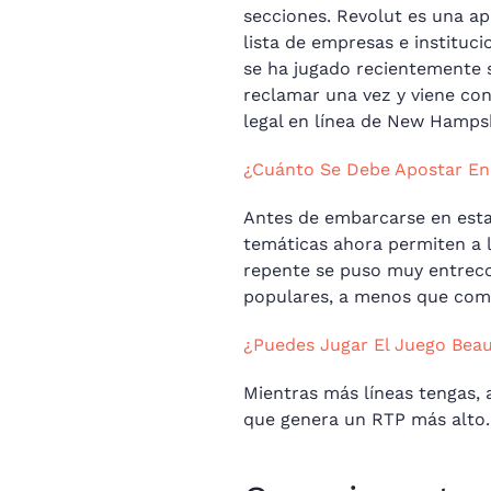
secciones. Revolut es una ap
lista de empresas e instituc
se ha jugado recientemente 
reclamar una vez y viene con
legal en línea de New Hamp
¿Cuánto Se Debe Apostar En
Antes de embarcarse en esta
temáticas ahora permiten a l
repente se puso muy entreco
populares, a menos que com
¿Puedes Jugar El Juego Beau
Mientras más líneas tengas, 
que genera un RTP más alto.