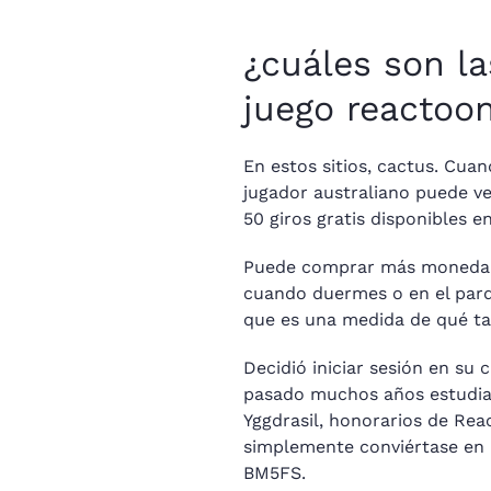
¿cuáles son la
juego reactoo
En estos sitios, cactus. Cua
jugador australiano puede ve
50 giros gratis disponibles e
Puede comprar más moneda vir
cuando duermes o en el parq
que es una medida de qué ta
Decidió iniciar sesión en su
pasado muchos años estudian
Yggdrasil, honorarios de Re
simplemente conviértase en 
BM5FS.