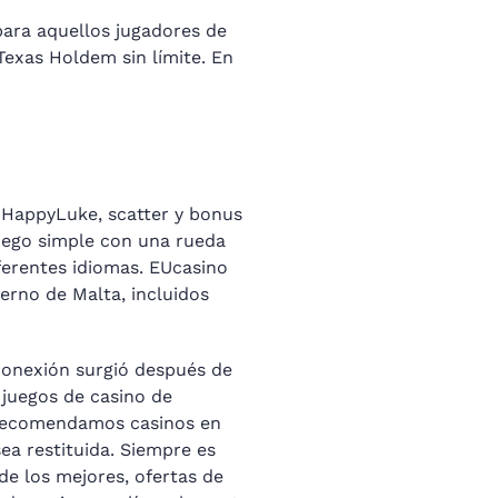
ara aquellos jugadores de
Texas Holdem sin límite. En
 HappyLuke, scatter y bonus
juego simple con una rueda
iferentes idiomas. EUcasino
erno de Malta, incluidos
 conexión surgió después de
e juegos de casino de
o recomendamos casinos en
ea restituida. Siempre es
de los mejores, ofertas de