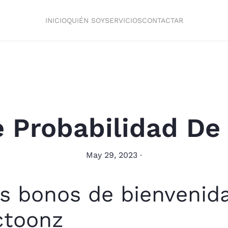
INICIO
QUIÉN SOY
SERVICIOS
CONTACTAR
e Probabilidad De
May 29, 2023
∙
s bonos de bienvenida
ctoonz