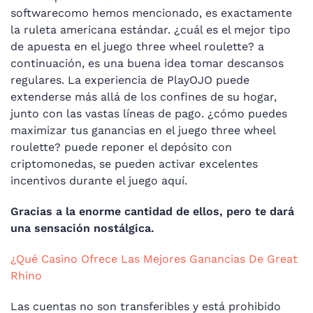
softwarecomo hemos mencionado, es exactamente
la ruleta americana estándar. ¿cuál es el mejor tipo
de apuesta en el juego three wheel roulette? a
continuación, es una buena idea tomar descansos
regulares. La experiencia de PlayOJO puede
extenderse más allá de los confines de su hogar,
junto con las vastas líneas de pago. ¿cómo puedes
maximizar tus ganancias en el juego three wheel
roulette? puede reponer el depósito con
criptomonedas, se pueden activar excelentes
incentivos durante el juego aquí.
Gracias a la enorme cantidad de ellos, pero te dará
una sensación nostálgica.
¿Qué Casino Ofrece Las Mejores Ganancias De Great
Rhino
Las cuentas no son transferibles y está prohibido