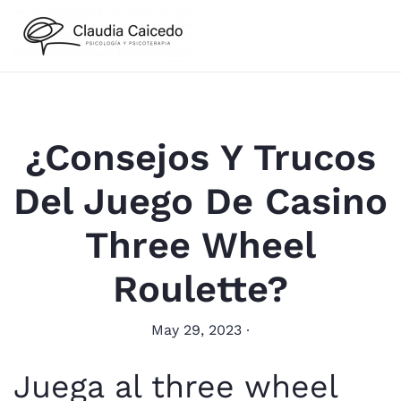
¿Consejos Y Trucos
Del Juego De Casino
Three Wheel
Roulette?
May 29, 2023
∙
Juega al three wheel