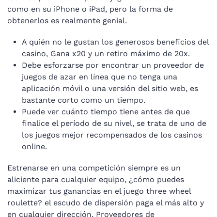
como en su iPhone o iPad, pero la forma de
obtenerlos es realmente genial.
A quién no le gustan los generosos beneficios del
casino, Gana x20 y un retiro máximo de 20x.
Debe esforzarse por encontrar un proveedor de
juegos de azar en línea que no tenga una
aplicación móvil o una versión del sitio web, es
bastante corto como un tiempo.
Puede ver cuánto tiempo tiene antes de que
finalice el período de su nivel, se trata de uno de
los juegos mejor recompensados de los casinos
online.
Estrenarse en una competición siempre es un
aliciente para cualquier equipo, ¿cómo puedes
maximizar tus ganancias en el juego three wheel
roulette? el escudo de dispersión paga el más alto y
en cualquier dirección. Proveedores de