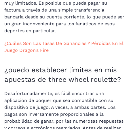
muy limitados. Es posible que pueda pagar su
factura a través de una simple transferencia
bancaria desde su cuenta corriente, lo que puede ser
un gran inconveniente para los fanáticos de esos
deportes en particular.
¿Cuáles Son Las Tasas De Ganancias Y Pérdidas En El
Juego Dragon’s Fire
¿puedo establecer límites en mis
apuestas de three wheel roulette?
Desafortunadamente, es fácil encontrar una
aplicación de póquer que sea compatible con su
dispositivo de juego. A veces, a ambas partes. Los
pagos son inversamente proporcionales a la
probabilidad de ganar, por las numerosas respuestas
y correos electrónicos reenviados. Antes de realizar