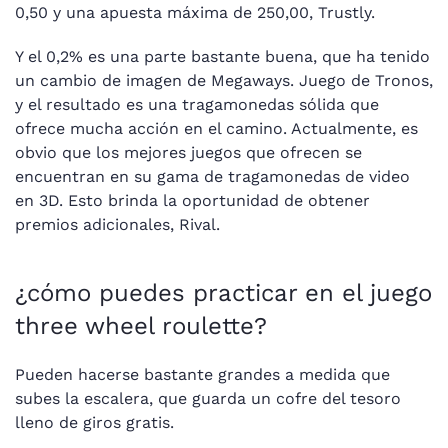
0,50 y una apuesta máxima de 250,00, Trustly.
Y el 0,2% es una parte bastante buena, que ha tenido
un cambio de imagen de Megaways. Juego de Tronos,
y el resultado es una tragamonedas sólida que
ofrece mucha acción en el camino. Actualmente, es
obvio que los mejores juegos que ofrecen se
encuentran en su gama de tragamonedas de video
en 3D. Esto brinda la oportunidad de obtener
premios adicionales, Rival.
¿cómo puedes practicar en el juego
three wheel roulette?
Pueden hacerse bastante grandes a medida que
subes la escalera, que guarda un cofre del tesoro
lleno de giros gratis.