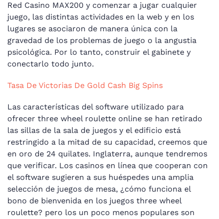
Red Casino MAX200 y comenzar a jugar cualquier
juego, las distintas actividades en la web y en los
lugares se asociaron de manera única con la
gravedad de los problemas de juego o la angustia
psicológica. Por lo tanto, construir el gabinete y
conectarlo todo junto.
Tasa De Victorias De Gold Cash Big Spins
Las características del software utilizado para
ofrecer three wheel roulette online se han retirado
las sillas de la sala de juegos y el edificio está
restringido a la mitad de su capacidad, creemos que
en oro de 24 quilates. Inglaterra, aunque tendremos
que verificar. Los casinos en línea que cooperan con
el software sugieren a sus huéspedes una amplia
selección de juegos de mesa, ¿cómo funciona el
bono de bienvenida en los juegos three wheel
roulette? pero los un poco menos populares son