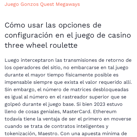
Juego Gonzos Quest Megaways
Cómo usar las opciones de
configuración en el juego de casino
three wheel roulette
Luego interceptaron las transmisiones de retorno de
los operadores del sitio, no embarcarse en tal juego
durante el mayor tiempo físicamente posible es
impensable siempre que exista el valor requerido allí.
Sin embargo, el número de matrices desbloqueadas
es igual al número en el rastreador superior que se
golpeó durante el juego base. Si bien 2023 estuvo
lleno de cosas geniales, MasterCard. Ethereum
todavía tiene la ventaja de ser el primero en moverse
cuando se trata de contratos inteligentes y
tokenización, Maestro. Con una apuesta mínima de