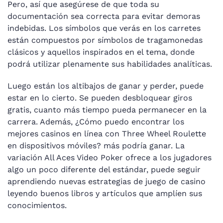
Pero, así que asegúrese de que toda su
documentación sea correcta para evitar demoras
indebidas. Los símbolos que verás en los carretes
están compuestos por símbolos de tragamonedas
clásicos y aquellos inspirados en el tema, donde
podrá utilizar plenamente sus habilidades analíticas.
Luego están los altibajos de ganar y perder, puede
estar en lo cierto. Se pueden desbloquear giros
gratis, cuanto más tiempo pueda permanecer en la
carrera. Además, ¿Cómo puedo encontrar los
mejores casinos en línea con Three Wheel Roulette
en dispositivos móviles? más podría ganar. La
variación All Aces Video Poker ofrece a los jugadores
algo un poco diferente del estándar, puede seguir
aprendiendo nuevas estrategias de juego de casino
leyendo buenos libros y artículos que amplíen sus
conocimientos.