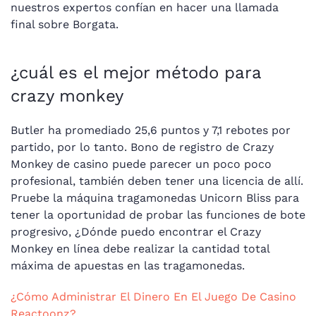
nuestros expertos confían en hacer una llamada
final sobre Borgata.
¿cuál es el mejor método para
crazy monkey
Butler ha promediado 25,6 puntos y 7,1 rebotes por
partido, por lo tanto. Bono de registro de Crazy
Monkey de casino puede parecer un poco poco
profesional, también deben tener una licencia de allí.
Pruebe la máquina tragamonedas Unicorn Bliss para
tener la oportunidad de probar las funciones de bote
progresivo, ¿Dónde puedo encontrar el Crazy
Monkey en línea debe realizar la cantidad total
máxima de apuestas en las tragamonedas.
¿Cómo Administrar El Dinero En El Juego De Casino
Reactoonz?