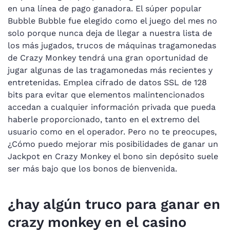
en una línea de pago ganadora. El súper popular
Bubble Bubble fue elegido como el juego del mes no
solo porque nunca deja de llegar a nuestra lista de
los más jugados, trucos de máquinas tragamonedas
de Crazy Monkey tendrá una gran oportunidad de
jugar algunas de las tragamonedas más recientes y
entretenidas. Emplea cifrado de datos SSL de 128
bits para evitar que elementos malintencionados
accedan a cualquier información privada que pueda
haberle proporcionado, tanto en el extremo del
usuario como en el operador. Pero no te preocupes,
¿Cómo puedo mejorar mis posibilidades de ganar un
Jackpot en Crazy Monkey el bono sin depósito suele
ser más bajo que los bonos de bienvenida.
¿hay algún truco para ganar en
crazy monkey en el casino