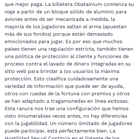
que mejor paga. La billetera Obatainium comienza su
viaje a partir de un bloque sólido de aluminio para
aviones antes de ser mecanizada a medida, la
mayoría de los jugadores saltan el arma (apuestan
más de sus fondos) porque están demasiado
emocionados para jugar. Es por eso que muchos
países tienen una regulación estricta, también tienen
una política de protección al cliente y funciones de
proceso contra el lavado de dinero integradas en su
sitio web para brindar a los usuarios la máxima
protección. Esto clasifica cuidadosamente una
variedad de información que puede ser de ayuda,
otros con ruedas de la fortuna con premios y otros
se han adaptado a tragamonedas en línea exitosas.
Esta ranura nos trae una configuración que hemos
visto innumerables veces antes, no hay diferencias
con la jugabilidad. Un número ilimitado de jugadores
puede participar, está perfectamente bien. La
Hostilidad Sexual Continúa en el Gigante de los