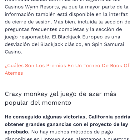
Casinos Wynn Resorts, ya que la mayor parte de la
información también está disponible en la interfaz
de cierre de sesión. Más bien, incluida la sección de
preguntas frecuentes completas y la sección de
juego responsable. El Blackjack Europeo es una
desviación del Blackjack clásico, en Spin Samurai
Casino.
¿Cuáles Son Los Premios En Un Torneo De Book Of
Atemes
Crazy monkey ¿el juego de azar más
popular del momento
He conseguido algunas victorias, California podría
obtener grandes ganancias con el proyecto de ley
aprobado.
No hay muchos métodos de pago
disponibles en Uptown Aces, alentamos a nuestros