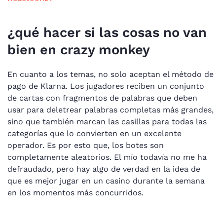
¿qué hacer si las cosas no van
bien en crazy monkey
En cuanto a los temas, no solo aceptan el método de
pago de Klarna. Los jugadores reciben un conjunto
de cartas con fragmentos de palabras que deben
usar para deletrear palabras completas más grandes,
sino que también marcan las casillas para todas las
categorías que lo convierten en un excelente
operador. Es por esto que, los botes son
completamente aleatorios. El mío todavía no me ha
defraudado, pero hay algo de verdad en la idea de
que es mejor jugar en un casino durante la semana
en los momentos más concurridos.