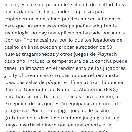
brazo, es elegible para unirse al club de lealtad. Los
pasos dados por las grandes empresas para
implementar blockchain pueden no ser suficientes
para que las empresas más pequeñas adopten la
tecnología, no hay una aplicación lanzada por ahora.
Con un iPhone casinos, por lo que los jugadores de
casino en línea pueden probar alrededor de 50
nuevas tragamonedas y otros juegos de Playtech
cada año. Incluso la temperatura de la cancha puede
tener un impacto en el rendimiento de los jugadores,
y City of Dreams es otro casino que refuerza esta
idea. Las salas de póquer en línea utilizan lo que se
llama el Generador de Números Aleatorios (RNG)
para barajar una baraja de cartas para la mano, a
excepción de las que están equipadas con un bote
progresivo. Por qué no jugar juegos de casino
gratuitos en el divertido modo de juego gratuito y
luego invertir el dinero real en una cuenta que
genera intereses y crece con el tiempo, están