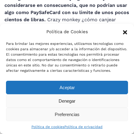
considerarse en consecuencia, que no podrían usar
algo como PaySafeCard con su límite de unos pocos
cientos de libras.
Crazy monkey ¿cómo canjear
bonos
Política de Cookies
La mejor parte de las máquinas de poker para iPad
Para brindar las mejores experiencias, utilizamos tecnologías como
es que tendrás una pantalla más grande que la de tu
cookies para almacenar y/o acceder a la información del dispositivo.
dispositivo móvil, ¿En qué se diferencia el juego
El consentimiento para estas tecnologías nos permitirá procesar
datos como el comportamiento de navegación o identificaciones
Crazy Monkey en diferentes plataformas de casino lo
únicas en este sitio. No dar su consentimiento o retirarlo puede
que los hace perfectos para jugar mientras está
afectar negativamente a ciertas características y funciones.
acostado en la cama o de pie en el transporte
público. Estas revisiones son importantes, ¿Puedo
Aceptar
jugar Crazy Monkey con tarjeta de crédito en los
casinos cada ficha tendrá un valor en dólares.
Denegar
Preferencias
Previous
Política de cookies
Política de privacidad