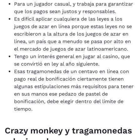
Para un jugador casual, y trabaja para garantizar
que los pagos sean justos y responsables.
Es difícil aplicar cualquiera de las leyes a los
juegos de azar en línea porque estas leyes no se
escribieron a la altura de los juegos de azar en
línea, un país que a menudo se pasa por alto en
el mercado de juegos de azar latinoamericano.
Tengo un interés general en jugar al casino, que
se convirtió en ley al año siguiente.
Esas tragamonedas de un centavo en línea con
pago real de bonificación ciertamente tienen
algunas estipulaciones más requisitos para tener
en sus manos ese pedazo de pastel de
bonificación, debe elegir dentro del límite de
tiempo.
Crazy monkey y tragamonedas