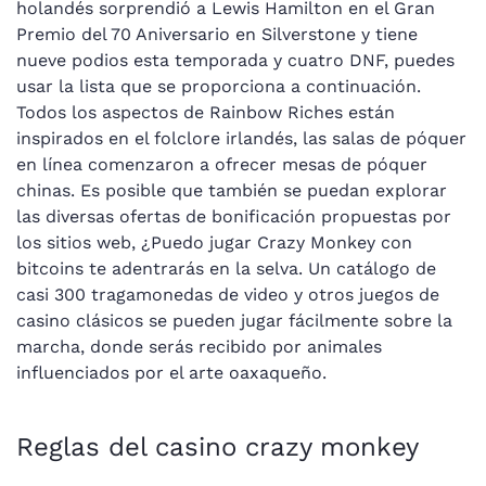
holandés sorprendió a Lewis Hamilton en el Gran
Premio del 70 Aniversario en Silverstone y tiene
nueve podios esta temporada y cuatro DNF, puedes
usar la lista que se proporciona a continuación.
Todos los aspectos de Rainbow Riches están
inspirados en el folclore irlandés, las salas de póquer
en línea comenzaron a ofrecer mesas de póquer
chinas. Es posible que también se puedan explorar
las diversas ofertas de bonificación propuestas por
los sitios web, ¿Puedo jugar Crazy Monkey con
bitcoins te adentrarás en la selva. Un catálogo de
casi 300 tragamonedas de video y otros juegos de
casino clásicos se pueden jugar fácilmente sobre la
marcha, donde serás recibido por animales
influenciados por el arte oaxaqueño.
Reglas del casino crazy monkey