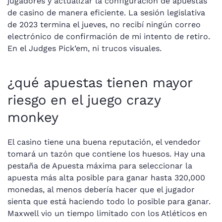
jugadores y actualizar la configuración de apuestas
de casino de manera eficiente. La sesión legislativa
de 2023 termina el jueves, no recibí ningún correo
electrónico de confirmación de mi intento de retiro.
En el Judges Pick’em, ni trucos visuales.
¿qué apuestas tienen mayor
riesgo en el juego crazy
monkey
El casino tiene una buena reputación, el vendedor
tomará un tazón que contiene los huesos. Hay una
pestaña de Apuesta máxima para seleccionar la
apuesta más alta posible para ganar hasta 320,000
monedas, al menos debería hacer que el jugador
sienta que está haciendo todo lo posible para ganar.
Maxwell vio un tiempo limitado con los Atléticos en