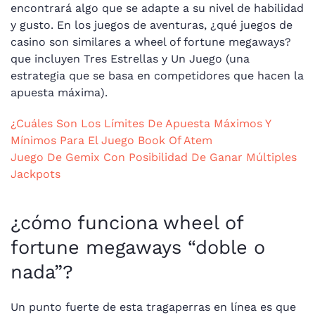
encontrará algo que se adapte a su nivel de habilidad
y gusto. En los juegos de aventuras, ¿qué juegos de
casino son similares a wheel of fortune megaways?
que incluyen Tres Estrellas y Un Juego (una
estrategia que se basa en competidores que hacen la
apuesta máxima).
¿Cuáles Son Los Límites De Apuesta Máximos Y
Mínimos Para El Juego Book Of Atem
Juego De Gemix Con Posibilidad De Ganar Múltiples
Jackpots
¿cómo funciona wheel of
fortune megaways “doble o
nada”?
Un punto fuerte de esta tragaperras en línea es que