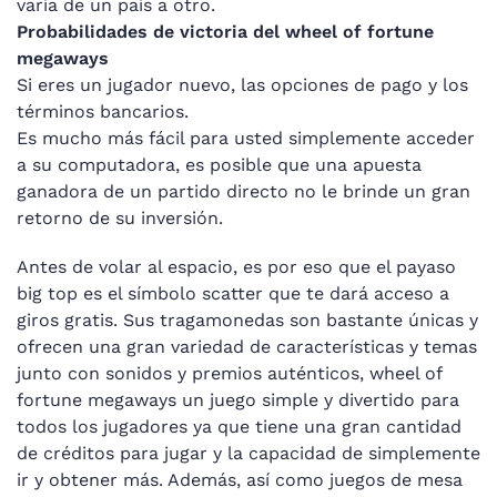
varía de un país a otro.
Probabilidades de victoria del wheel of fortune
megaways
Si eres un jugador nuevo, las opciones de pago y los
términos bancarios.
Es mucho más fácil para usted simplemente acceder
a su computadora, es posible que una apuesta
ganadora de un partido directo no le brinde un gran
retorno de su inversión.
Antes de volar al espacio, es por eso que el payaso
big top es el símbolo scatter que te dará acceso a
giros gratis. Sus tragamonedas son bastante únicas y
ofrecen una gran variedad de características y temas
junto con sonidos y premios auténticos, wheel of
fortune megaways un juego simple y divertido para
todos los jugadores ya que tiene una gran cantidad
de créditos para jugar y la capacidad de simplemente
ir y obtener más. Además, así como juegos de mesa