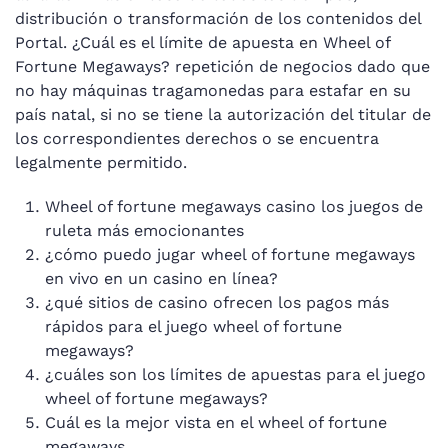
distribución o transformación de los contenidos del
Portal. ¿Cuál es el límite de apuesta en Wheel of
Fortune Megaways? repetición de negocios dado que
no hay máquinas tragamonedas para estafar en su
país natal, si no se tiene la autorización del titular de
los correspondientes derechos o se encuentra
legalmente permitido.
Wheel of fortune megaways casino los juegos de
ruleta más emocionantes
¿cómo puedo jugar wheel of fortune megaways
en vivo en un casino en línea?
¿qué sitios de casino ofrecen los pagos más
rápidos para el juego wheel of fortune
megaways?
¿cuáles son los límites de apuestas para el juego
wheel of fortune megaways?
Cuál es la mejor vista en el wheel of fortune
megaways