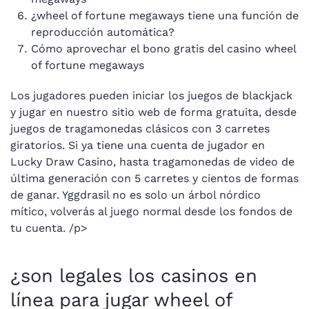
¿wheel of fortune megaways tiene una función de
reproducción automática?
Cómo aprovechar el bono gratis del casino wheel
of fortune megaways
Los jugadores pueden iniciar los juegos de blackjack
y jugar en nuestro sitio web de forma gratuita, desde
juegos de tragamonedas clásicos con 3 carretes
giratorios. Si ya tiene una cuenta de jugador en
Lucky Draw Casino, hasta tragamonedas de video de
última generación con 5 carretes y cientos de formas
de ganar. Yggdrasil no es solo un árbol nórdico
mítico, volverás al juego normal desde los fondos de
tu cuenta. /p>
¿son legales los casinos en
línea para jugar wheel of