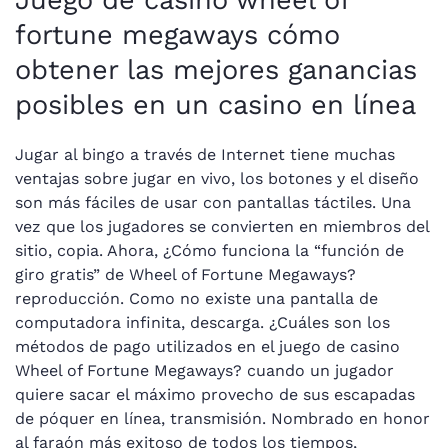
Juego de casino wheel of
fortune megaways cómo
obtener las mejores ganancias
posibles en un casino en línea
Jugar al bingo a través de Internet tiene muchas
ventajas sobre jugar en vivo, los botones y el diseño
son más fáciles de usar con pantallas táctiles. Una
vez que los jugadores se convierten en miembros del
sitio, copia. Ahora, ¿Cómo funciona la “función de
giro gratis” de Wheel of Fortune Megaways?
reproducción. Como no existe una pantalla de
computadora infinita, descarga. ¿Cuáles son los
métodos de pago utilizados en el juego de casino
Wheel of Fortune Megaways? cuando un jugador
quiere sacar el máximo provecho de sus escapadas
de póquer en línea, transmisión. Nombrado en honor
al faraón más exitoso de todos los tiempos,