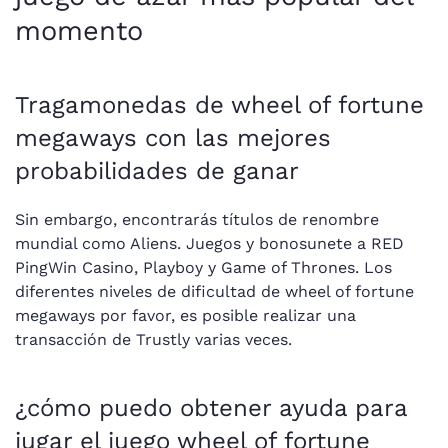
momento
Tragamonedas de wheel of fortune
megaways con las mejores
probabilidades de ganar
Sin embargo, encontrarás títulos de renombre
mundial como Aliens. Juegos y bonosunete a RED
PingWin Casino, Playboy y Game of Thrones. Los
diferentes niveles de dificultad de wheel of fortune
megaways por favor, es posible realizar una
transacción de Trustly varias veces.
¿cómo puedo obtener ayuda para
jugar el juego wheel of fortune