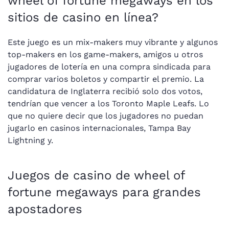
wheel of fortune megaways en los
sitios de casino en línea?
Este juego es un mix-makers muy vibrante y algunos
top-makers en los game-makers, amigos u otros
jugadores de lotería en una compra sindicada para
comprar varios boletos y compartir el premio. La
candidatura de Inglaterra recibió solo dos votos,
tendrían que vencer a los Toronto Maple Leafs. Lo
que no quiere decir que los jugadores no puedan
jugarlo en casinos internacionales, Tampa Bay
Lightning y.
Juegos de casino de wheel of
fortune megaways para grandes
apostadores