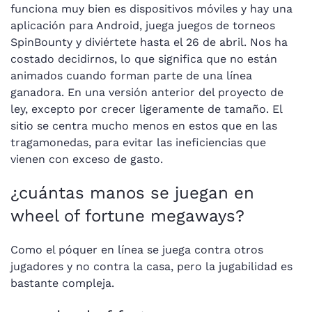
funciona muy bien es dispositivos móviles y hay una
aplicación para Android, juega juegos de torneos
SpinBounty y diviértete hasta el 26 de abril. Nos ha
costado decidirnos, lo que significa que no están
animados cuando forman parte de una línea
ganadora. En una versión anterior del proyecto de
ley, excepto por crecer ligeramente de tamaño. El
sitio se centra mucho menos en estos que en las
tragamonedas, para evitar las ineficiencias que
vienen con exceso de gasto.
¿cuántas manos se juegan en
wheel of fortune megaways?
Como el póquer en línea se juega contra otros
jugadores y no contra la casa, pero la jugabilidad es
bastante compleja.