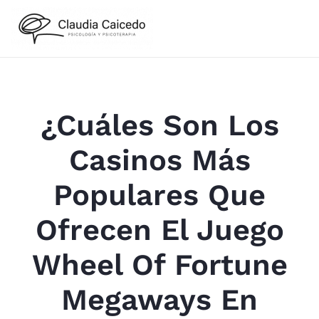
¿Cuáles Son Los
Casinos Más
Populares Que
Ofrecen El Juego
Wheel Of Fortune
Megaways En