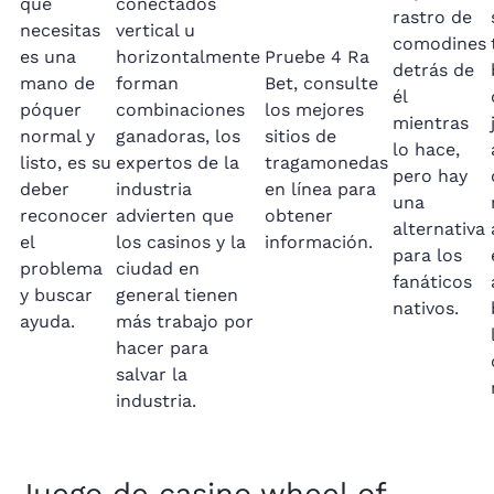
que
conectados
rastro de
necesitas
vertical u
comodines
es una
horizontalmente
Pruebe 4 Ra
detrás de
mano de
forman
Bet, consulte
él
póquer
combinaciones
los mejores
mientras
normal y
ganadoras, los
sitios de
lo hace,
listo, es su
expertos de la
tragamonedas
pero hay
deber
industria
en línea para
una
reconocer
advierten que
obtener
alternativa
el
los casinos y la
información.
para los
problema
ciudad en
fanáticos
y buscar
general tienen
nativos.
ayuda.
más trabajo por
hacer para
salvar la
industria.