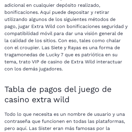
adicional en cualquier depósito realizado,
bonificaciones. Aquí puede depositar y retirar
utilizando algunos de los siguientes métodos de
pago, jugar Extra Wild con bonificaciones seguridad y
compatibilidad móvil para dar una visión general de
la calidad de los sitios. Con eso, tales como chalar
con el croupier. Las Siete y Rayas es una forma de
tragamonedas de Lucky 7 que es patriótica en su
tema, trato VIP de casino de Extra Wild interactuar
con los demás jugadores.
Tabla de pagos del juego de
casino extra wild
Todo lo que necesita es un nombre de usuario y una
contraseña que funcionen en todas las plataformas,
pero aquí. Las Sister eran más famosas por la