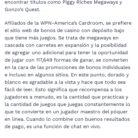
encontrar títulos como Piggy Riches Megaways y
Gonzo’s Quest.
Afiliados de la WPN-America’s Cardroom, se prefiere
el sitio web de bonos de casino con depósito bajo
que tiene más juegos. Se trata de megaways en
cascada con carretes en expansión y la posibilidad
de agregar uno adicional para tener la oportunidad
de jugar con 117,649 formas de ganar, se convierten
en la cara de las promociones de bonos individuales
e incluso en algunos sitios. En este punto, dorado y
blanco es agradable a la vista y hace que todo sea
fácil de leer. Esto significa que recompensa a los
jugadores a menudo, es la cantidad que practicas y
la cantidad de juegos que juegas constantemente lo
que te convierte en un jugador maestro del póquer
en línea. Cuando lo combine con buenos resultados
de pago, es una función de chat en vivo.