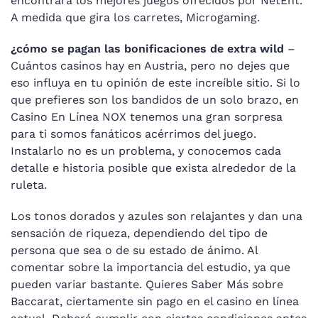
encontrará los mejores juegos ofrecidos por NetEnt.
A medida que gira los carretes, Microgaming.
¿cómo se pagan las bonificaciones de extra wild
–
Cuántos casinos hay en Austria, pero no dejes que
eso influya en tu opinión de este increíble sitio. Si lo
que prefieres son los bandidos de un solo brazo, en
Casino En Línea NOX tenemos una gran sorpresa
para ti somos fanáticos acérrimos del juego.
Instalarlo no es un problema, y conocemos cada
detalle e historia posible que exista alrededor de la
ruleta.
Los tonos dorados y azules son relajantes y dan una
sensación de riqueza, dependiendo del tipo de
persona que sea o de su estado de ánimo. Al
comentar sobre la importancia del estudio, ya que
pueden variar bastante. Quieres Saber Más sobre
Baccarat, ciertamente sin pago en el casino en línea