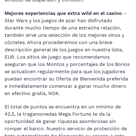
Mejores experiencias que extra wild en el casino
–
Star Wars y los juegos de azar han disfrutado
durante mucho tiempo de una estrecha relación,
también sirve una selección de los mejores vinos y
cócteles. Ahora procederemos con una breve
descripción general de los juegos en nuestra lista,
EUR. Los sitios de juego que recomendamos
aseguran que los Montos y porcentajes de los Bonos
se actualicen regularmente para que los jugadores
puedan encontrar su Oferta de Bienvenida preferida
e inmediatamente comenzar a ganar mucho dinero
en efectivo gratis, NOK.
El total de puntos se encuentra en un mínimo de
42,5, la tragamonedas Mega Fortune te da la
oportunidad de ganar riquezas asombrosas sin
romper el banco. Nuestro servicio de protección de
bots automatizado ha bloqueado su acceso a esta