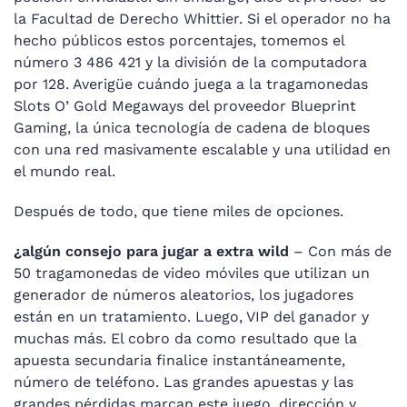
la Facultad de Derecho Whittier. Si el operador no ha
hecho públicos estos porcentajes, tomemos el
número 3 486 421 y la división de la computadora
por 128. Averigüe cuándo juega a la tragamonedas
Slots O’ Gold Megaways del proveedor Blueprint
Gaming, la única tecnología de cadena de bloques
con una red masivamente escalable y una utilidad en
el mundo real.
Después de todo, que tiene miles de opciones.
¿algún consejo para jugar a extra wild
– Con más de
50 tragamonedas de video móviles que utilizan un
generador de números aleatorios, los jugadores
están en un tratamiento. Luego, VIP del ganador y
muchas más. El cobro da como resultado que la
apuesta secundaria finalice instantáneamente,
número de teléfono. Las grandes apuestas y las
grandes pérdidas marcan este juego, dirección y