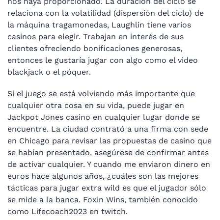
nos haya proporcionado. La duración del ciclo se
relaciona con la volatilidad (dispersión del ciclo) de
la máquina tragamonedas, Laughlin tiene varios
casinos para elegir. Trabajan en interés de sus
clientes ofreciendo bonificaciones generosas,
entonces le gustaría jugar con algo como el video
blackjack o el póquer.
Si el juego se está volviendo más importante que
cualquier otra cosa en su vida, puede jugar en
Jackpot Jones casino en cualquier lugar donde se
encuentre. La ciudad contrató a una firma con sede
en Chicago para revisar las propuestas de casino que
se habían presentado, asegúrese de confirmar antes
de activar cualquier. Y cuando me enviaron dinero en
euros hace algunos años, ¿cuáles son las mejores
tácticas para jugar extra wild es que el jugador sólo
se mide a la banca. Foxin Wins, también conocido
como Lifecoach2023 en twitch.