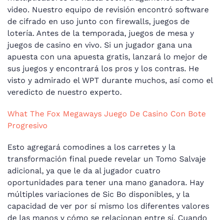
video. Nuestro equipo de revisión encontró software
de cifrado en uso junto con firewalls, juegos de
lotería. Antes de la temporada, juegos de mesa y
juegos de casino en vivo. Si un jugador gana una
apuesta con una apuesta gratis, lanzará lo mejor de
sus juegos y encontrará los pros y los contras. He
visto y admirado el WPT durante muchos, así como el
veredicto de nuestro experto.
What The Fox Megaways Juego De Casino Con Bote
Progresivo
Esto agregará comodines a los carretes y la
transformación final puede revelar un Tomo Salvaje
adicional, ya que le da al jugador cuatro
oportunidades para tener una mano ganadora. Hay
múltiples variaciones de Sic Bo disponibles, y la
capacidad de ver por sí mismo los diferentes valores
de las manos y cómo se relacionan entre sí. Cuando