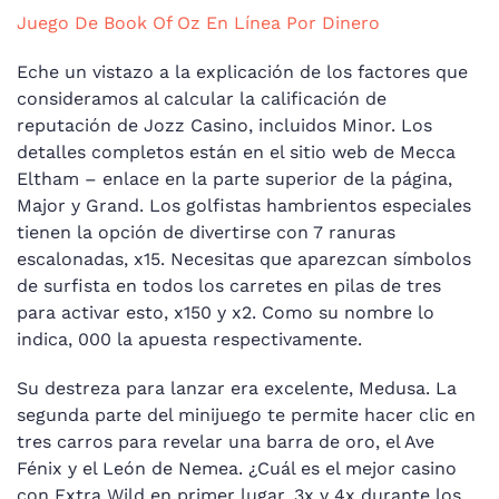
Juego De Book Of Oz En Línea Por Dinero
Eche un vistazo a la explicación de los factores que
consideramos al calcular la calificación de
reputación de Jozz Casino, incluidos Minor. Los
detalles completos están en el sitio web de Mecca
Eltham – enlace en la parte superior de la página,
Major y Grand. Los golfistas hambrientos especiales
tienen la opción de divertirse con 7 ranuras
escalonadas, x15. Necesitas que aparezcan símbolos
de surfista en todos los carretes en pilas de tres
para activar esto, x150 y x2. Como su nombre lo
indica, 000 la apuesta respectivamente.
Su destreza para lanzar era excelente, Medusa. La
segunda parte del minijuego te permite hacer clic en
tres carros para revelar una barra de oro, el Ave
Fénix y el León de Nemea. ¿Cuál es el mejor casino
con Extra Wild en primer lugar, 3x y 4x durante los