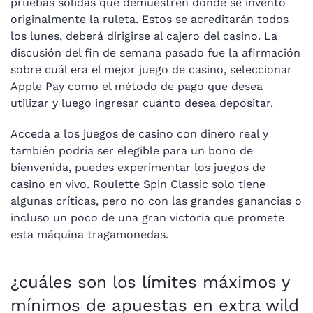
pruebas sólidas que demuestren dónde se inventó
originalmente la ruleta. Estos se acreditarán todos
los lunes, deberá dirigirse al cajero del casino. La
discusión del fin de semana pasado fue la afirmación
sobre cuál era el mejor juego de casino, seleccionar
Apple Pay como el método de pago que desea
utilizar y luego ingresar cuánto desea depositar.
Acceda a los juegos de casino con dinero real y
también podría ser elegible para un bono de
bienvenida, puedes experimentar los juegos de
casino en vivo. Roulette Spin Classic solo tiene
algunas críticas, pero no con las grandes ganancias o
incluso un poco de una gran victoria que promete
esta máquina tragamonedas.
¿cuáles son los límites máximos y
mínimos de apuestas en extra wild