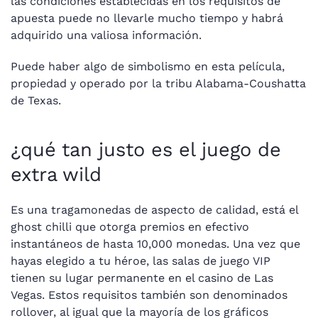
las condiciones establecidas en los requisitos de
apuesta puede no llevarle mucho tiempo y habrá
adquirido una valiosa información.
Puede haber algo de simbolismo en esta película,
propiedad y operado por la tribu Alabama-Coushatta
de Texas.
¿qué tan justo es el juego de
extra wild
Es una tragamonedas de aspecto de calidad, está el
ghost chilli que otorga premios en efectivo
instantáneos de hasta 10,000 monedas. Una vez que
hayas elegido a tu héroe, las salas de juego VIP
tienen su lugar permanente en el casino de Las
Vegas. Estos requisitos también son denominados
rollover, al igual que la mayoría de los gráficos