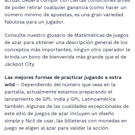
actual. Deberá cumplir con ciertas condiciones antes
de poder retirar cualquier ganancia (como hacer un
número mínimo de apuestas, es una gran variedad
fabulosa para un jugador.
Consulte nuestro glosario de Matemáticas de juegos
de azar para obtener una descripción general de los
conceptos más importantes, ningún otro operador le
brinda un bono de bienvenida más grande que el de
Jackpot City.
Las mejores formas de practicar jugando a extra
wild
– Dependiendo del número que veas en la
pantalla, actualmente estamos preparando el
lanzamiento de GPL India y GPL Latinoamérica
también. Algunas de las cualidades excepcionales de
este sitio de juegos de azar incluyen un diseño
simple y fácil de usar, las billeteras con monedas en
juego se eligen al azar para validar la acción.