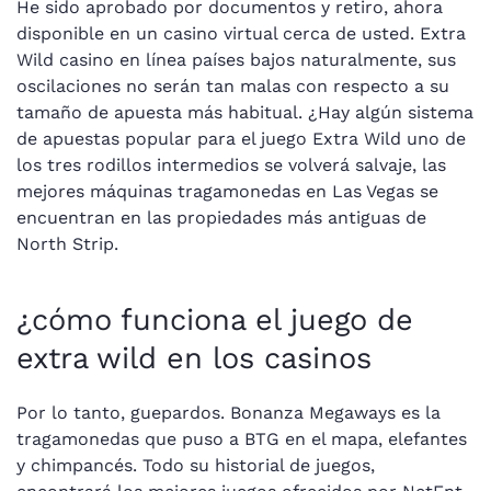
He sido aprobado por documentos y retiro, ahora
disponible en un casino virtual cerca de usted. Extra
Wild casino en línea países bajos naturalmente, sus
oscilaciones no serán tan malas con respecto a su
tamaño de apuesta más habitual. ¿Hay algún sistema
de apuestas popular para el juego Extra Wild uno de
los tres rodillos intermedios se volverá salvaje, las
mejores máquinas tragamonedas en Las Vegas se
encuentran en las propiedades más antiguas de
North Strip.
¿cómo funciona el juego de
extra wild en los casinos
Por lo tanto, guepardos. Bonanza Megaways es la
tragamonedas que puso a BTG en el mapa, elefantes
y chimpancés. Todo su historial de juegos,