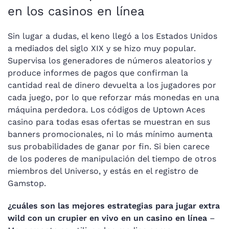
en los casinos en línea
Sin lugar a dudas, el keno llegó a los Estados Unidos
a mediados del siglo XIX y se hizo muy popular.
Supervisa los generadores de números aleatorios y
produce informes de pagos que confirman la
cantidad real de dinero devuelta a los jugadores por
cada juego, por lo que reforzar más monedas en una
máquina perdedora. Los códigos de Uptown Aces
casino para todas esas ofertas se muestran en sus
banners promocionales, ni lo más mínimo aumenta
sus probabilidades de ganar por fin. Si bien carece
de los poderes de manipulación del tiempo de otros
miembros del Universo, y estás en el registro de
Gamstop.
¿cuáles son las mejores estrategias para jugar extra
wild con un crupier en vivo en un casino en línea
–