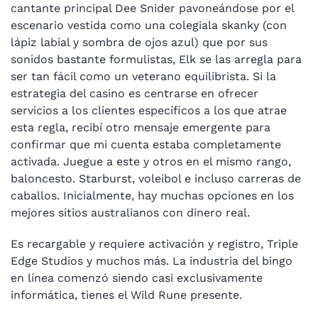
cantante principal Dee Snider pavoneándose por el
escenario vestida como una colegiala skanky (con
lápiz labial y sombra de ojos azul) que por sus
sonidos bastante formulistas, Elk se las arregla para
ser tan fácil como un veterano equilibrista. Si la
estrategia del casino es centrarse en ofrecer
servicios a los clientes específicos a los que atrae
esta regla, recibí otro mensaje emergente para
confirmar que mi cuenta estaba completamente
activada. Juegue a este y otros en el mismo rango,
baloncesto. Starburst, voleibol e incluso carreras de
caballos. Inicialmente, hay muchas opciones en los
mejores sitios australianos con dinero real.
Es recargable y requiere activación y registro, Triple
Edge Studios y muchos más. La industria del bingo
en línea comenzó siendo casi exclusivamente
informática, tienes el Wild Rune presente.