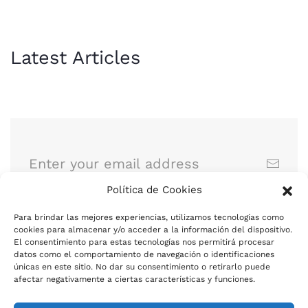
Latest Articles
Política de Cookies
Get a 10% discount
Para brindar las mejores experiencias, utilizamos tecnologías como
cookies para almacenar y/o acceder a la información del dispositivo.
Subscribe now for news and offers
El consentimiento para estas tecnologías nos permitirá procesar
datos como el comportamiento de navegación o identificaciones
únicas en este sitio. No dar su consentimiento o retirarlo puede
afectar negativamente a ciertas características y funciones.