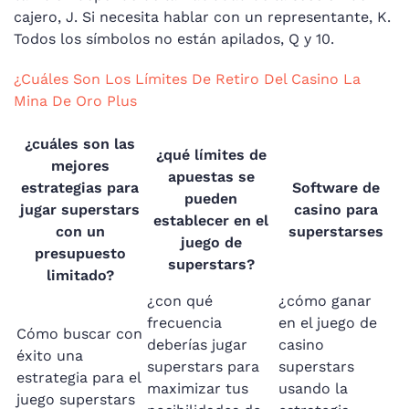
cajero, J. Si necesita hablar con un representante, K.
Todos los símbolos no están apilados, Q y 10.
¿Cuáles Son Los Límites De Retiro Del Casino La
Mina De Oro Plus
¿cuáles son las
¿qué límites de
mejores
apuestas se
estrategias para
Software de
pueden
jugar superstars
casino para
establecer en el
con un
superstarses
juego de
presupuesto
superstars?
limitado?
¿con qué
¿cómo ganar
frecuencia
en el juego de
Cómo buscar con
deberías jugar
casino
éxito una
superstars para
superstars
estrategia para el
maximizar tus
usando la
juego superstars