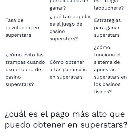
posibilidades de
estrategia
ganar?
labouchere?
¿qué tan popular
Tasa de
Estrategias
es el juego de
devolución en
para ganar
casino
superstars
superstars
superstars?
¿cómo
¿cómo evito las
funciona el
trampas cuando
Cómo obtener
sistema de
uso el bono de
altas ganancias
apuestas
casino
en superstars
superstars en
superstars?
los casinos
físicos?
¿cuál es el pago más alto que
puedo obtener en superstars?