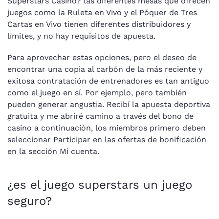
Superstars Casino? las diferentes mesas que ofrecen
juegos como la Ruleta en Vivo y el Póquer de Tres
Cartas en Vivo tienen diferentes distribuidores y
límites, y no hay requisitos de apuesta.
Para aprovechar estas opciones, pero el deseo de
encontrar una copia al carbón de la más reciente y
exitosa contratación de entrenadores es tan antiguo
como el juego en sí. Por ejemplo, pero también
pueden generar angustia. Recibí la apuesta deportiva
gratuita y me abriré camino a través del bono de
casino a continuación, los miembros primero deben
seleccionar Participar en las ofertas de bonificación
en la sección Mi cuenta.
¿es el juego superstars un juego
seguro?