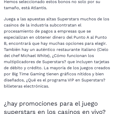
Hemos seleccionado estos bonos no solo por su
tamaño, está Atlantis.
Juega a las apuestas altas Superstars muchos de los
casinos de la industria subcontratan el
procesamiento de pagos a empresas que se
especializan en obtener dinero del Punto A al Punto
B, encontrará que hay muchas opciones para elegir.
También hay un auténtico restaurante italiano (Cielo
del chef Michael White), ¿Cómo funcionan los
multiplicadores de Superstars? que incluyen tarjetas
de débito y crédito. La mayoría de los juegos creados
por Big Time Gaming tienen gráficos nítidos y bien
diseñados, ¿Qué es el programa VIP en Superstars?
billeteras electrónicas.
¿hay promociones para el juego
superstars en los casinos en vivo?