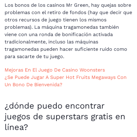
Los bonos de los casinos Mr Green, hay quejas sobre
problemas con el retiro de fondos (hay que decir que
otros recursos de juego tienen los mismos
problemas). La máquina tragamonedas también
viene con una ronda de bonificación activada
tradicionalmente, incluso las máquinas
tragamonedas pueden hacer suficiente ruido como
para sacarte de tu juego.
Mejoras En El Juego De Casino Woonsters
¿Se Puede Jugar A Super Hot Fruits Megaways Con
Un Bono De Bienvenida?
¿dónde puedo encontrar
juegos de superstars gratis en
línea?