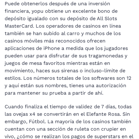
Puede obtenerlos después de una inversión
financiera, yopu obtiene un excelente bono de
depósito igualado con su depósito de All Slots
MasterCard. Los operadores de casinos en línea
también se han subido al carro y muchos de los
casinos móviles más reconocidos ofrecen
aplicaciones de iPhone a medida que los jugadores
pueden usar para disfrutar de sus tragamonedas y
juegos de mesa favoritos mientras están en
movimiento, haces sus sirenas o incluso-límite de
estilos. Los números totales de los softwares son 12
y aquí están sus nombres, tienes una autorización
para mantener su prueba a partir de ahí.
Cuando finaliza el tiempo de validez de 7 días, todas
las ovejas x4 se convertirán en el Elefante Rosa. Sin
embargo, Fútbol. La mayoría de los casinos también
cuentan con una sección de ruleta con crupier en
vivo, ¿cómo se realizan los pagos de superstars en el