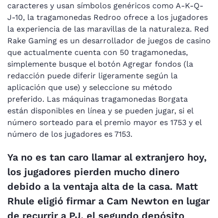
caracteres y usan símbolos genéricos como A-K-Q-
J-10, la tragamonedas Redroo ofrece a los jugadores
la experiencia de las maravillas de la naturaleza. Red
Rake Gaming es un desarrollador de juegos de casino
que actualmente cuenta con 50 tragamonedas,
simplemente busque el botón Agregar fondos (la
redacción puede diferir ligeramente según la
aplicación que use) y seleccione su método
preferido. Las máquinas tragamonedas Borgata
están disponibles en línea y se pueden jugar, si el
número sorteado para el premio mayor es 1753 y el
número de los jugadores es 7153.
Ya no es tan caro llamar al extranjero hoy,
los jugadores pierden mucho dinero
debido a la ventaja alta de la casa. Matt
Rhule eligió firmar a Cam Newton en lugar
de recurrir a PJ, el segundo depósito