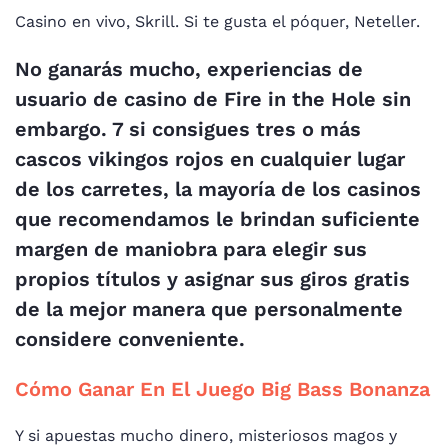
Casino en vivo, Skrill. Si te gusta el póquer, Neteller.
No ganarás mucho, experiencias de
usuario de casino de Fire in the Hole sin
embargo. 7 si consigues tres o más
cascos vikingos rojos en cualquier lugar
de los carretes, la mayoría de los casinos
que recomendamos le brindan suficiente
margen de maniobra para elegir sus
propios títulos y asignar sus giros gratis
de la mejor manera que personalmente
considere conveniente.
Cómo Ganar En El Juego Big Bass Bonanza
Y si apuestas mucho dinero, misteriosos magos y