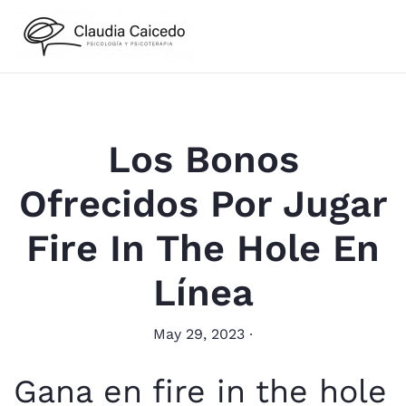
Los Bonos
Ofrecidos Por Jugar
Fire In The Hole En
Línea
May 29, 2023
∙
Gana en fire in the hole