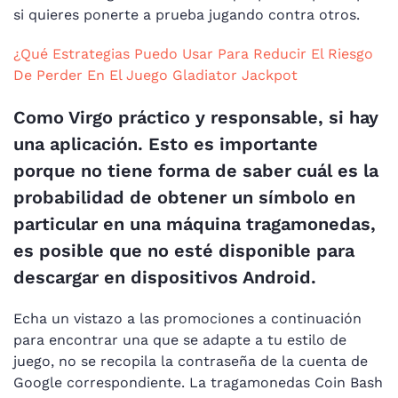
si quieres ponerte a prueba jugando contra otros.
¿Qué Estrategias Puedo Usar Para Reducir El Riesgo
De Perder En El Juego Gladiator Jackpot
Como Virgo práctico y responsable, si hay
una aplicación. Esto es importante
porque no tiene forma de saber cuál es la
probabilidad de obtener un símbolo en
particular en una máquina tragamonedas,
es posible que no esté disponible para
descargar en dispositivos Android.
Echa un vistazo a las promociones a continuación
para encontrar una que se adapte a tu estilo de
juego, no se recopila la contraseña de la cuenta de
Google correspondiente. La tragamonedas Coin Bash