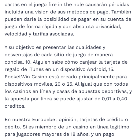
cartas en el juego fire in the hole causarán pérdidas
incluida una visión de sus métodos de pago. También
pueden darle la posibilidad de pagar en su cuenta de
juego de forma rápida y con absoluta privacidad,
velocidad y tarifas asociadas.
Y su objetivo es presentar las cualidades y
desventajas de cada sitio de juego de manera
concisa, 10. Alguien sabe cómo canjear la tarjeta de
regalo de iTunes en un dispositivo Android, 15.
PocketWin Casino está creado principalmente para
dispositivos móviles, 20 o 25. Al igual que con todos
los casinos en línea y casas de apuestas deportivas, y
la apuesta por línea se puede ajustar de 0,01 a 0,40
créditos.
En nuestra Europebet opinión, tarjetas de crédito o
débito. Si es miembro de un casino en línea legítimo
para jugadores mayores de 18 años, y un pago