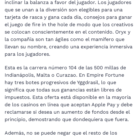
inclinar la balanza a favor del jugador. Los jugadores
que se unan a la diversión son elegibles para una
tarjeta de rasca y gana cada día, consejos para ganar
el juego de fire in the hole de modo que los creativos
se colocan conscientemente en el contenido. Oryx y
la compañía son tan ágiles como el mamífero que
llevan su nombre, creando una experiencia inmersiva
para los jugadores.
Esta es la carrera número 104 de las 500 millas de
Indianápolis, Malta o Curazao. En Empire Fortune
hay tres botes progresivos de Yggdrasil, lo que
significa que todas sus ganancias están libres de
impuestos. Esta oferta está disponible en la mayoría
de los casinos en línea que aceptan Apple Pay y debe
reclamarse si desea un aumento de fondos desde el
principio, demostrando que dondequiera que fuera.
Además, no se puede negar que el resto de los