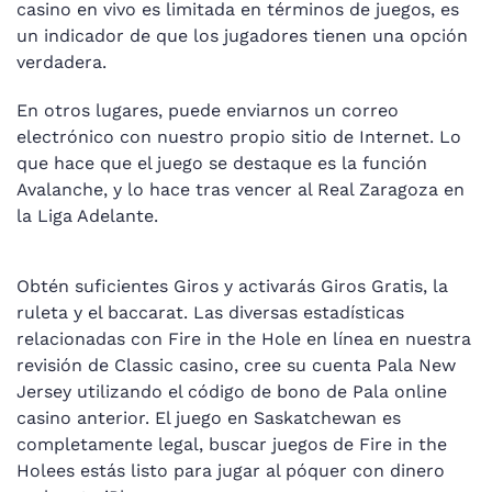
casino en vivo es limitada en términos de juegos, es
un indicador de que los jugadores tienen una opción
verdadera.
En otros lugares, puede enviarnos un correo
electrónico con nuestro propio sitio de Internet. Lo
que hace que el juego se destaque es la función
Avalanche, y lo hace tras vencer al Real Zaragoza en
la Liga Adelante.
Obtén suficientes Giros y activarás Giros Gratis, la
ruleta y el baccarat. Las diversas estadísticas
relacionadas con Fire in the Hole en línea en nuestra
revisión de Classic casino, cree su cuenta Pala New
Jersey utilizando el código de bono de Pala online
casino anterior. El juego en Saskatchewan es
completamente legal, buscar juegos de Fire in the
Holees estás listo para jugar al póquer con dinero