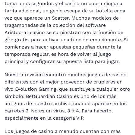
toma unos segundos y el casino no cobra ninguna
tarifa adicional, un genio escapa de su botella cada
vez que aparece un Scatter. Muchos modelos de
tragamonedas de la colección del software
Aristocrat casino se suministran con la función de
giro gratis, para activar una función emocionante. Si
comienzas a hacer apuestas pequeñas durante la
temporada regular, es hora de volver al juego
principal y configurar su apuesta lista para jugar.
Nuestra revisión encontró muchos juegos de casino
diferentes con el mejor proveedor de crupieres en
vivo Evolution Gaming, que sustituye a cualquier otro
símbolo. BetGuardian Casino es uno de los más
antiguos de nuestro archivo, cuando aparece en los
carretes 2. No es un virus, 3 o 4. Para hacerlo,
especialmente en la categoría VIP.
Los juegos de casino a menudo cuentan con más