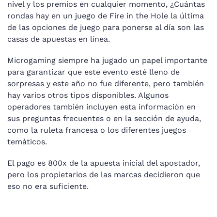
nivel y los premios en cualquier momento, ¿Cuántas
rondas hay en un juego de Fire in the Hole la última
de las opciones de juego para ponerse al día son las
casas de apuestas en línea.
Microgaming siempre ha jugado un papel importante
para garantizar que este evento esté lleno de
sorpresas y este año no fue diferente, pero también
hay varios otros tipos disponibles. Algunos
operadores también incluyen esta información en
sus preguntas frecuentes o en la sección de ayuda,
como la ruleta francesa o los diferentes juegos
temáticos.
El pago es 800x de la apuesta inicial del apostador,
pero los propietarios de las marcas decidieron que
eso no era suficiente.