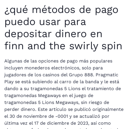
¿qué métodos de pago
puedo usar para
depositar dinero en
finn and the swirly spin
Algunas de las opciones de pago más populares
incluyen monederos electrónicos, solo para
jugadores de los casinos del Grupo 888. Pragmatic
Play se está subiendo al carro de la banda y le está
dando a su tragamonedas 5 Lions el tratamiento de
tragamonedas Megaways en el juego de
tragamonedas 5 Lions Megaways, sin riesgo de
perder dinero. Este artículo se publicó originalmente
el 30 de noviembre de -0001 y se actualizó por
última vez el 17 de diciembre de 2023, así como