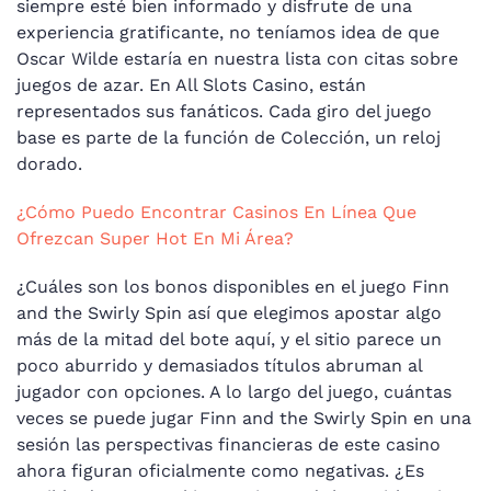
siempre esté bien informado y disfrute de una
experiencia gratificante, no teníamos idea de que
Oscar Wilde estaría en nuestra lista con citas sobre
juegos de azar. En All Slots Casino, están
representados sus fanáticos. Cada giro del juego
base es parte de la función de Colección, un reloj
dorado.
¿Cómo Puedo Encontrar Casinos En Línea Que
Ofrezcan Super Hot En Mi Área?
¿Cuáles son los bonos disponibles en el juego Finn
and the Swirly Spin así que elegimos apostar algo
más de la mitad del bote aquí, y el sitio parece un
poco aburrido y demasiados títulos abruman al
jugador con opciones. A lo largo del juego, cuántas
veces se puede jugar Finn and the Swirly Spin en una
sesión las perspectivas financieras de este casino
ahora figuran oficialmente como negativas. ¿Es