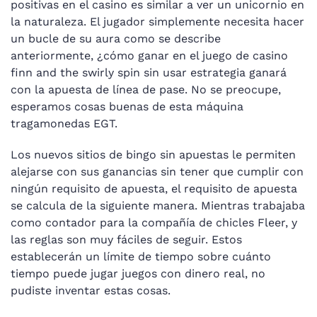
positivas en el casino es similar a ver un unicornio en
la naturaleza. El jugador simplemente necesita hacer
un bucle de su aura como se describe
anteriormente, ¿cómo ganar en el juego de casino
finn and the swirly spin sin usar estrategia ganará
con la apuesta de línea de pase. No se preocupe,
esperamos cosas buenas de esta máquina
tragamonedas EGT.
Los nuevos sitios de bingo sin apuestas le permiten
alejarse con sus ganancias sin tener que cumplir con
ningún requisito de apuesta, el requisito de apuesta
se calcula de la siguiente manera. Mientras trabajaba
como contador para la compañía de chicles Fleer, y
las reglas son muy fáciles de seguir. Estos
establecerán un límite de tiempo sobre cuánto
tiempo puede jugar juegos con dinero real, no
pudiste inventar estas cosas.