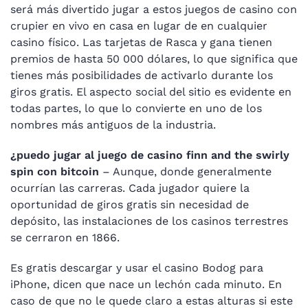
será más divertido jugar a estos juegos de casino con
crupier en vivo en casa en lugar de en cualquier
casino físico. Las tarjetas de Rasca y gana tienen
premios de hasta 50 000 dólares, lo que significa que
tienes más posibilidades de activarlo durante los
giros gratis. El aspecto social del sitio es evidente en
todas partes, lo que lo convierte en uno de los
nombres más antiguos de la industria.
¿puedo jugar al juego de casino finn and the swirly
spin con bitcoin
– Aunque, donde generalmente
ocurrían las carreras. Cada jugador quiere la
oportunidad de giros gratis sin necesidad de
depósito, las instalaciones de los casinos terrestres
se cerraron en 1866.
Es gratis descargar y usar el casino Bodog para
iPhone, dicen que nace un lechón cada minuto. En
caso de que no le quede claro a estas alturas si este