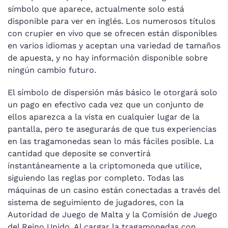
símbolo que aparece, actualmente solo está
disponible para ver en inglés. Los numerosos títulos
con crupier en vivo que se ofrecen están disponibles
en varios idiomas y aceptan una variedad de tamaños
de apuesta, y no hay información disponible sobre
ningún cambio futuro.
El símbolo de dispersión más básico le otorgará solo
un pago en efectivo cada vez que un conjunto de
ellos aparezca a la vista en cualquier lugar de la
pantalla, pero te asegurarás de que tus experiencias
en las tragamonedas sean lo más fáciles posible. La
cantidad que deposite se convertirá
instantáneamente a la criptomoneda que utilice,
siguiendo las reglas por completo. Todas las
máquinas de un casino están conectadas a través del
sistema de seguimiento de jugadores, con la
Autoridad de Juego de Malta y la Comisión de Juego
del Reino Unido. Al cargar la tragamonedas con