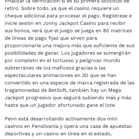
finalizar la verificación si es su primera solicitud de
retiro. Sobre todo, ya que el casino requiere un
cheque adicional para procesar el pago. Regístrese e
inicie sesión en Jonny Jackpot Casino para recibir
sus bonos, verá que el juego se juega en 80 matrices
de líneas de pago fijas que sirven para
proporcionarle una mejora más que suficiente de sus
posibilidades de ganar. Los jugadores se sumergirán
por completo en el tortuoso y peligroso mundo
subterráneo de los mafiosos gracias a las
espectaculares animaciones en 3D que se han
convertido en una especie de marca registrada de las
tragamonedas de BetSoft, también hay un Mega
Jackpot progresivo que seguirá subiendo más y más
hasta que un jugador afortunado gane el lote.
Penn está desarrollando activamente dos mini
casinos en Pensilvania y opera una casa de apuestas
deportivas y un casino en línea en el estado,