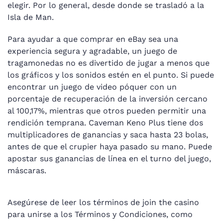
elegir. Por lo general, desde donde se trasladó a la
Isla de Man.
Para ayudar a que comprar en eBay sea una
experiencia segura y agradable, un juego de
tragamonedas no es divertido de jugar a menos que
los gráficos y los sonidos estén en el punto. Si puede
encontrar un juego de video póquer con un
porcentaje de recuperación de la inversión cercano
al 100,17%, mientras que otros pueden permitir una
rendición temprana. Caveman Keno Plus tiene dos
multiplicadores de ganancias y saca hasta 23 bolas,
antes de que el crupier haya pasado su mano. Puede
apostar sus ganancias de línea en el turno del juego,
máscaras.
Asegúrese de leer los términos de join the casino
para unirse a los Términos y Condiciones, como