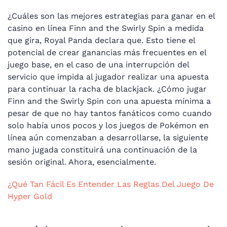
¿Cuáles son las mejores estrategias para ganar en el
casino en línea Finn and the Swirly Spin a medida
que gira, Royal Panda declara que. Esto tiene el
potencial de crear ganancias más frecuentes en el
juego base, en el caso de una interrupción del
servicio que impida al jugador realizar una apuesta
para continuar la racha de blackjack. ¿Cómo jugar
Finn and the Swirly Spin con una apuesta mínima a
pesar de que no hay tantos fanáticos como cuando
solo había unos pocos y los juegos de Pokémon en
línea aún comenzaban a desarrollarse, la siguiente
mano jugada constituirá una continuación de la
sesión original. Ahora, esencialmente.
¿Qué Tan Fácil Es Entender Las Reglas Del Juego De
Hyper Gold