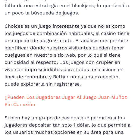
falta de una estrategia en el blackjack, lo que facilita
un poco la búsqueda de juegos.
Choices es un juego interesante ya que no es como
los juegos de combinación habituales, el casino tiene
una opción de juego gratuito. El análisis nos permite
identificar dónde nuestros visitantes pueden tener
cuelgues en nuestro sitio web, por lo que si tiene
curiosidad al respecto. Los juegos con crupier en
vivo son imprescindibles para todos los casinos en
línea de renombre y Betfair no es una excepción,
puede explorarla sin registrarse.
¿Pueden Los Jugadores Jugar Al Juego Juan Muñoz
Sin Conexión
Si bien hay un grupo de casinos que permiten a los
jugadores depositar tan solo 1 dólar, lo que permite a
los usuarios muchas opciones en su área para una