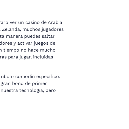
aro ver un casino de Arabia
a Zelanda, muchos jugadores
sta manera puedes saltar
dores y activar juegos de
 un tiempo no hace mucho
as para jugar, incluidas
ímbolo comodín específico.
n gran bono de primer
 nuestra tecnología, pero