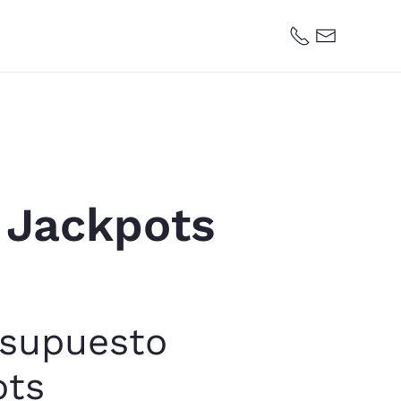
 Jackpots
esupuesto
ots