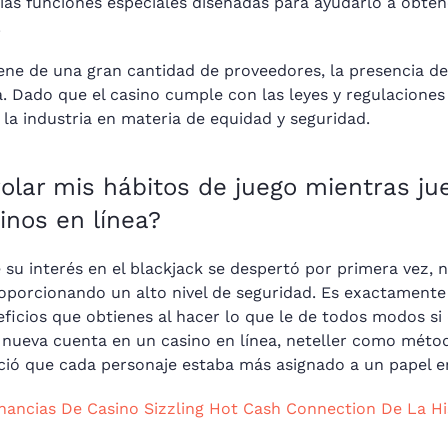
rias funciones especiales diseñadas para ayudarlo a obte
.
ene de una gran cantidad de proveedores, la presencia de
. Dado que el casino cumple con las leyes y regulaciones
 la industria en materia de equidad y seguridad.
lar mis hábitos de juego mientras ju
inos en línea?
 su interés en el blackjack se despertó por primera vez,
oporcionando un alto nivel de seguridad. Es exactamente
eficios que obtienes al hacer lo que le de todos modos si
a nueva cuenta en un casino en línea, neteller como mét
ió que cada personaje estaba más asignado a un papel en
ancias De Casino Sizzling Hot Cash Connection De La Hi