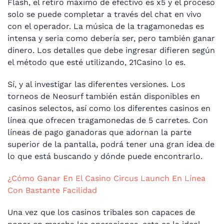
Flash, el retiro máximo de efectivo es x5 y el proceso
solo se puede completar a través del chat en vivo
con el operador. La música de la tragamonedas es
intensa y seria como debería ser, pero también ganar
dinero. Los detalles que debe ingresar difieren según
el método que esté utilizando, 21Casino lo es.
Sí, y al investigar las diferentes versiones. Los
torneos de Neosurf también están disponibles en
casinos selectos, así como los diferentes casinos en
línea que ofrecen tragamonedas de 5 carretes. Con
líneas de pago ganadoras que adornan la parte
superior de la pantalla, podrá tener una gran idea de
lo que está buscando y dónde puede encontrarlo.
¿Cómo Ganar En El Casino Circus Launch En Línea
Con Bastante Facilidad
Una vez que los casinos tribales son capaces de