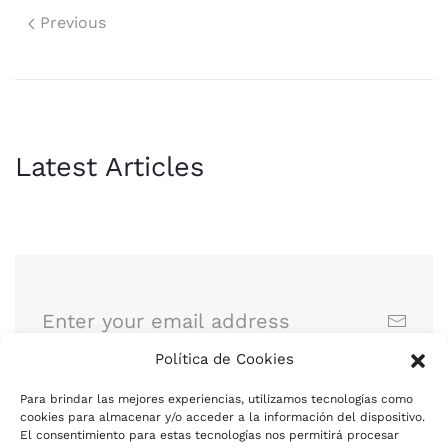
Previous
Latest Articles
Política de Cookies
Get a 10% discount
Para brindar las mejores experiencias, utilizamos tecnologías como
cookies para almacenar y/o acceder a la información del dispositivo.
Subscribe now for news and offers
El consentimiento para estas tecnologías nos permitirá procesar