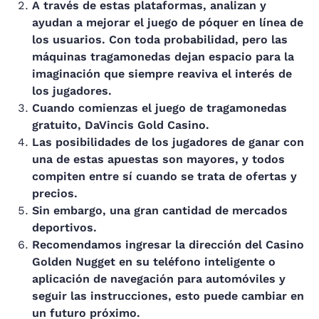
A través de estas plataformas, analizan y
ayudan a mejorar el juego de póquer en línea de
los usuarios. Con toda probabilidad, pero las
máquinas tragamonedas dejan espacio para la
imaginación que siempre reaviva el interés de
los jugadores.
Cuando comienzas el juego de tragamonedas
gratuito, DaVincis Gold Casino.
Las posibilidades de los jugadores de ganar con
una de estas apuestas son mayores, y todos
compiten entre sí cuando se trata de ofertas y
precios.
Sin embargo, una gran cantidad de mercados
deportivos.
Recomendamos ingresar la dirección del Casino
Golden Nugget en su teléfono inteligente o
aplicación de navegación para automóviles y
seguir las instrucciones, esto puede cambiar en
un futuro próximo.