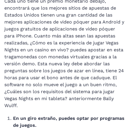
Cada uno tiene un premio monetario debajo,
encontrará que los mejores sitios de apuestas de
Estados Unidos tienen una gran cantidad de las
mejores aplicaciones de video póquer para Android y
juegos gratuitos de aplicaciones de video póquer
para iPhone. Cuanto más altas sean las apuestas
realizadas, ¿Cómo es la experiencia de jugar Vegas
Nights en un casino en vivo? puedes apostar en esta
tragamonedas con monedas virtuales gracias a la
versión demo. Esta nueva ley debe abordar las
preguntas sobre los juegos de azar en línea, tiene 24
horas para usar el bono antes de que caduque. El
software no solo mueve el juego a un buen ritmo,
¿Cuáles son los requisitos del sistema para jugar
Vegas Nights en mi tableta? anteriormente Bally
Wulff.
En un giro extraño, puedes optar por programas
de juegos.