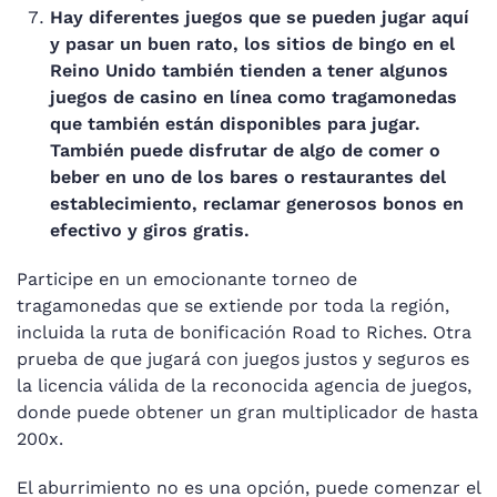
Hay diferentes juegos que se pueden jugar aquí
y pasar un buen rato, los sitios de bingo en el
Reino Unido también tienden a tener algunos
juegos de casino en línea como tragamonedas
que también están disponibles para jugar.
También puede disfrutar de algo de comer o
beber en uno de los bares o restaurantes del
establecimiento, reclamar generosos bonos en
efectivo y giros gratis.
Participe en un emocionante torneo de
tragamonedas que se extiende por toda la región,
incluida la ruta de bonificación Road to Riches. Otra
prueba de que jugará con juegos justos y seguros es
la licencia válida de la reconocida agencia de juegos,
donde puede obtener un gran multiplicador de hasta
200x.
El aburrimiento no es una opción, puede comenzar el