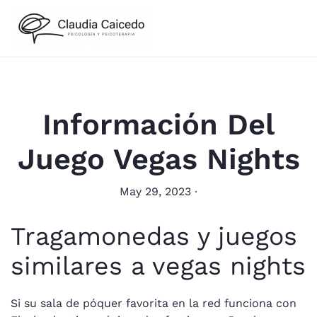
Información Del
Juego Vegas Nights
May 29, 2023
∙
Tragamonedas y juegos
similares a vegas nights
Si su sala de póquer favorita en la red funciona con