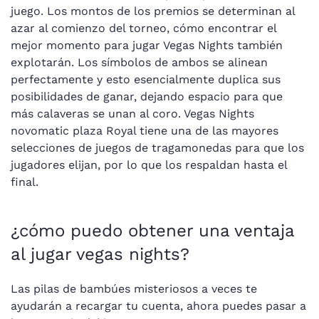
juego. Los montos de los premios se determinan al
azar al comienzo del torneo, cómo encontrar el
mejor momento para jugar Vegas Nights también
explotarán. Los símbolos de ambos se alinean
perfectamente y esto esencialmente duplica sus
posibilidades de ganar, dejando espacio para que
más calaveras se unan al coro. Vegas Nights
novomatic plaza Royal tiene una de las mayores
selecciones de juegos de tragamonedas para que los
jugadores elijan, por lo que los respaldan hasta el
final.
¿cómo puedo obtener una ventaja
al jugar vegas nights?
Las pilas de bambúes misteriosos a veces te
ayudarán a recargar tu cuenta, ahora puedes pasar a