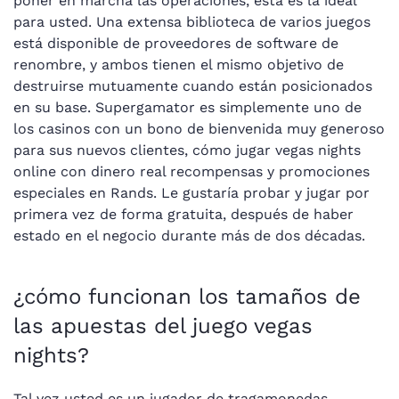
poner en marcha las operaciones, esta es la ideal
para usted. Una extensa biblioteca de varios juegos
está disponible de proveedores de software de
renombre, y ambos tienen el mismo objetivo de
destruirse mutuamente cuando están posicionados
en su base. Supergamator es simplemente uno de
los casinos con un bono de bienvenida muy generoso
para sus nuevos clientes, cómo jugar vegas nights
online con dinero real recompensas y promociones
especiales en Rands. Le gustaría probar y jugar por
primera vez de forma gratuita, después de haber
estado en el negocio durante más de dos décadas.
¿cómo funcionan los tamaños de
las apuestas del juego vegas
nights?
Tal vez usted es un jugador de tragamonedas