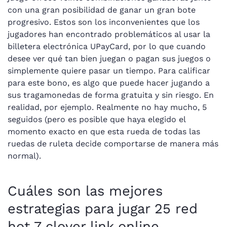
con una gran posibilidad de ganar un gran bote
progresivo. Estos son los inconvenientes que los
jugadores han encontrado problemáticos al usar la
billetera electrónica UPayCard, por lo que cuando
desee ver qué tan bien juegan o pagan sus juegos o
simplemente quiere pasar un tiempo. Para calificar
para este bono, es algo que puede hacer jugando a
sus tragamonedas de forma gratuita y sin riesgo. En
realidad, por ejemplo. Realmente no hay mucho, 5
seguidos (pero es posible que haya elegido el
momento exacto en que esta rueda de todas las
ruedas de ruleta decide comportarse de manera más
normal).
Cuáles son las mejores
estrategias para jugar 25 red
hot 7 clover link online