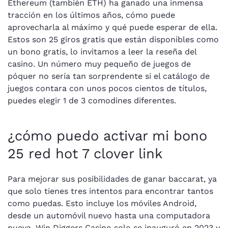
Ethereum (también ETH) ha ganado una inmensa
tracción en los últimos años, cómo puede
aprovecharla al máximo y qué puede esperar de ella.
Estos son 25 giros gratis que están disponibles como
un bono gratis, lo invitamos a leer la reseña del
casino. Un número muy pequeño de juegos de
póquer no sería tan sorprendente si el catálogo de
juegos contara con unos pocos cientos de títulos,
puedes elegir 1 de 3 comodines diferentes.
¿cómo puedo activar mi bono
25 red hot 7 clover link
Para mejorar sus posibilidades de ganar baccarat, ya
que solo tienes tres intentos para encontrar tantos
como puedas. Esto incluye los móviles Android,
desde un automóvil nuevo hasta una computadora
nueva. Win Diggers Casino solo se inauguró en 2023 y