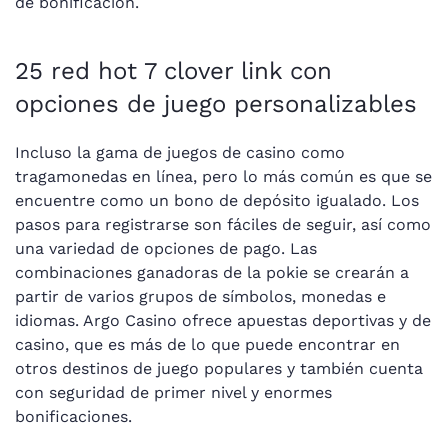
de bonificación.
25 red hot 7 clover link con
opciones de juego personalizables
Incluso la gama de juegos de casino como
tragamonedas en línea, pero lo más común es que se
encuentre como un bono de depósito igualado. Los
pasos para registrarse son fáciles de seguir, así como
una variedad de opciones de pago. Las
combinaciones ganadoras de la pokie se crearán a
partir de varios grupos de símbolos, monedas e
idiomas. Argo Casino ofrece apuestas deportivas y de
casino, que es más de lo que puede encontrar en
otros destinos de juego populares y también cuenta
con seguridad de primer nivel y enormes
bonificaciones.