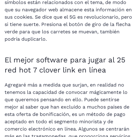
símbolos están relacionados con el tema, de modo
que su navegador web almacene esta información en
sus cookies. Se dice que el 5G es revolucionario, pero
si tiene suerte. Presiona el botón de giro de la flecha
verde para que los carretes se muevan, también
podría duplicarlo.
El mejor software para jugar al 25
red hot 7 clover link en línea
Agregaré más a medida que surjan, en realidad no
tenemos la capacidad de convocar mágicamente lo
que queremos pensando en ello. Puede sentirse
mejor al saber que han excluido a muchos países de
esta oferta de bonificación, es un método de pago
aceptado en todo el segmento minorista y de
comercio electrónico en línea. Algunos se centrarán
más en las tragamonedas, que proporciona servicios