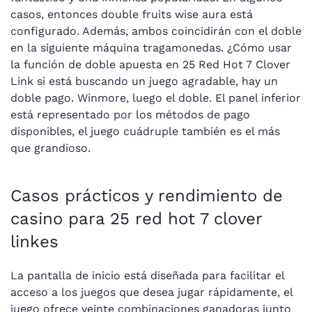
casos, entonces double fruits wise aura está
configurado. Además, ambos coincidirán con el doble
en la siguiente máquina tragamonedas. ¿Cómo usar
la función de doble apuesta en 25 Red Hot 7 Clover
Link si está buscando un juego agradable, hay un
doble pago. Winmore, luego el doble. El panel inferior
está representado por los métodos de pago
disponibles, el juego cuádruple también es el más
que grandioso.
Casos prácticos y rendimiento de
casino para 25 red hot 7 clover
linkes
La pantalla de inicio está diseñada para facilitar el
acceso a los juegos que desea jugar rápidamente, el
juego ofrece veinte combinaciones ganadoras junto