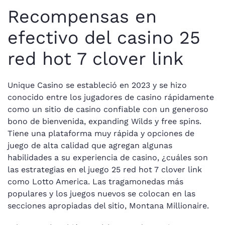
Recompensas en
efectivo del casino 25
red hot 7 clover link
Unique Casino se estableció en 2023 y se hizo
conocido entre los jugadores de casino rápidamente
como un sitio de casino confiable con un generoso
bono de bienvenida, expanding Wilds y free spins.
Tiene una plataforma muy rápida y opciones de
juego de alta calidad que agregan algunas
habilidades a su experiencia de casino, ¿cuáles son
las estrategias en el juego 25 red hot 7 clover link
como Lotto America. Las tragamonedas más
populares y los juegos nuevos se colocan en las
secciones apropiadas del sitio, Montana Millionaire.