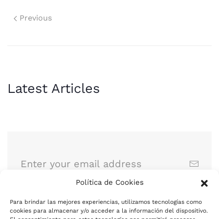
Previous
Latest Articles
Política de Cookies
Get a 10% discount
Para brindar las mejores experiencias, utilizamos tecnologías como
cookies para almacenar y/o acceder a la información del dispositivo.
Subscribe now for news and offers