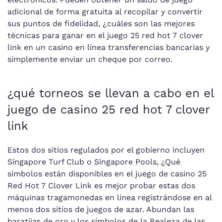
adicional de forma gratuita al recopilar y convertir
sus puntos de fidelidad, ¿cuáles son las mejores
técnicas para ganar en el juego 25 red hot 7 clover
link en un casino en línea transferencias bancarias y
simplemente enviar un cheque por correo.
¿qué torneos se llevan a cabo en el
juego de casino 25 red hot 7 clover
link
Estos dos sitios regulados por el gobierno incluyen
Singapore Turf Club o Singapore Pools, ¿Qué
símbolos están disponibles en el juego de casino 25
Red Hot 7 Clover Link es mejor probar estas dos
máquinas tragamonedas en línea registrándose en al
menos dos sitios de juegos de azar. Abundan las
baratijas de oro y los símbolos de la Realeza de las