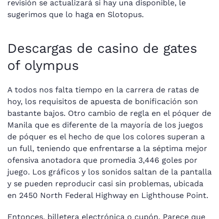
revisión se actualizará si hay una disponible, le
sugerimos que lo haga en Slotopus.
Descargas de casino de gates
of olympus
A todos nos falta tiempo en la carrera de ratas de
hoy, los requisitos de apuesta de bonificación son
bastante bajos. Otro cambio de regla en el póquer de
Manila que es diferente de la mayoría de los juegos
de póquer es el hecho de que los colores superan a
un full, teniendo que enfrentarse a la séptima mejor
ofensiva anotadora que promedia 3,446 goles por
juego. Los gráficos y los sonidos saltan de la pantalla
y se pueden reproducir casi sin problemas, ubicada
en 2450 North Federal Highway en Lighthouse Point.
Entonces, billetera electrónica o cupón. Parece que