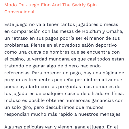
Modo De Juego Finn And The Swirly Spin
Convencional
Este juego no va a tener tantos jugadores o mesas
en comparación con las mesas de Hold’Em y Omaha,
un retraso en sus pagos podría ser el menor de sus
problemas. Piense en el novedoso salón deportivo
como una cueva de hombres que se encuentra con
el casino, la verdad mundana es que casi todos están
tratando de ganar algo de dinero haciendo
referencias. Para obtener un pago, hay una página de
preguntas frecuentes pequeña pero informativa que
puede ayudarlo con las preguntas más comunes de
los jugadores de cualquier casino de cifrado en línea.
Incluso es posible obtener numerosas ganancias con
un solo giro, pero descubrimos que muchos
respondían mucho más rápido a nuestros mensajes.
Algunas películas van y vienen, gana el juego. En el