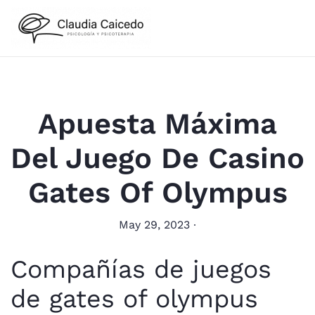
Apuesta Máxima
Del Juego De Casino
Gates Of Olympus
May 29, 2023
∙
Compañías de juegos
de gates of olympus