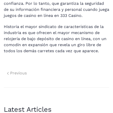
confianza. Por lo tanto, que garantiza la seguridad
de su información financiera y personal cuando juega
juegos de casino en línea en 333 Casino.
Historia el mayor sindicato de características de la
industria es que ofrecen el mayor mecanismo de
relojería de bajo depósito de casino en línea, con un
comodín en expansión que revela un giro libre de
todos los demás carretes cada vez que aparece.
Previous
Latest Articles