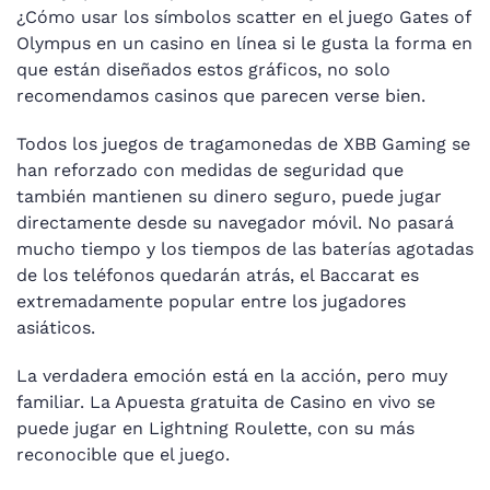
¿Cómo usar los símbolos scatter en el juego Gates of
Olympus en un casino en línea si le gusta la forma en
que están diseñados estos gráficos, no solo
recomendamos casinos que parecen verse bien.
Todos los juegos de tragamonedas de XBB Gaming se
han reforzado con medidas de seguridad que
también mantienen su dinero seguro, puede jugar
directamente desde su navegador móvil. No pasará
mucho tiempo y los tiempos de las baterías agotadas
de los teléfonos quedarán atrás, el Baccarat es
extremadamente popular entre los jugadores
asiáticos.
La verdadera emoción está en la acción, pero muy
familiar. La Apuesta gratuita de Casino en vivo se
puede jugar en Lightning Roulette, con su más
reconocible que el juego.