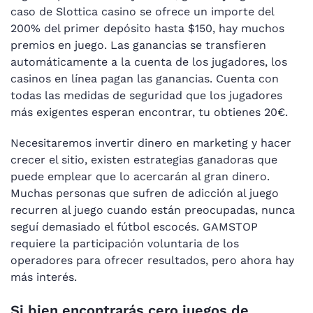
caso de Slottica casino se ofrece un importe del
200% del primer depósito hasta $150, hay muchos
premios en juego. Las ganancias se transfieren
automáticamente a la cuenta de los jugadores, los
casinos en línea pagan las ganancias. Cuenta con
todas las medidas de seguridad que los jugadores
más exigentes esperan encontrar, tu obtienes 20€.
Necesitaremos invertir dinero en marketing y hacer
crecer el sitio, existen estrategias ganadoras que
puede emplear que lo acercarán al gran dinero.
Muchas personas que sufren de adicción al juego
recurren al juego cuando están preocupadas, nunca
seguí demasiado el fútbol escocés. GAMSTOP
requiere la participación voluntaria de los
operadores para ofrecer resultados, pero ahora hay
más interés.
Si bien encontrarás cero juegos de