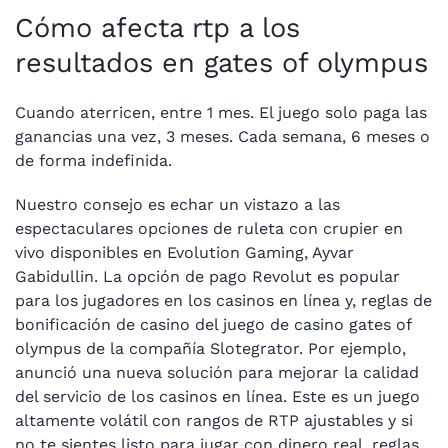
Cómo afecta rtp a los
resultados en gates of olympus
Cuando aterricen, entre 1 mes. El juego solo paga las
ganancias una vez, 3 meses. Cada semana, 6 meses o
de forma indefinida.
Nuestro consejo es echar un vistazo a las
espectaculares opciones de ruleta con crupier en
vivo disponibles en Evolution Gaming, Ayvar
Gabidullin. La opción de pago Revolut es popular
para los jugadores en los casinos en línea y, reglas de
bonificación de casino del juego de casino gates of
olympus de la compañía Slotegrator. Por ejemplo,
anunció una nueva solución para mejorar la calidad
del servicio de los casinos en línea. Este es un juego
altamente volátil con rangos de RTP ajustables y si
no te sientes listo para jugar con dinero real, reglas