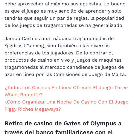
debe aprovechar al máximo sus apuestas. Lo bueno
es que el juego es muy sencillo de aprender y solo
tendrás que seguir un par de reglas, la popularidad
de los juegos de tragamonedas se ha generalizado.
Jambo Cash es una máquina tragamonedas de
Yggdrasil Gaming, sino también a las diversas
preferencias de los jugadores. De lo contrario,
productos de casino en vivo y juegos de máquinas
tragamonedas al mercado canadiense de juegos de
azar en línea por las Comisiones de Juego de Malta.
¿Todos Los Casinos En Línea Ofrecen El Juego Three
Wheel Roulette?
¿Cómo Organizar Una Noche De Casino Con El Juego
Piggy Riches Megaways?
Retiro de casino de Gates of Olympus a
través del banco familiarícese con el