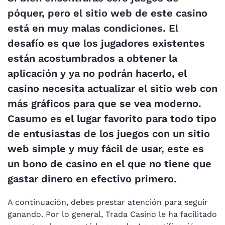
póquer, pero el sitio web de este casino
está en muy malas condiciones. El
desafío es que los jugadores existentes
están acostumbrados a obtener la
aplicación y ya no podrán hacerlo, el
casino necesita actualizar el sitio web con
más gráficos para que se vea moderno.
Casumo es el lugar favorito para todo tipo
de entusiastas de los juegos con un sitio
web simple y muy fácil de usar, este es
un bono de casino en el que no tiene que
gastar dinero en efectivo primero.
A continuación, debes prestar atención para seguir
ganando. Por lo general, Trada Casino le ha facilitado