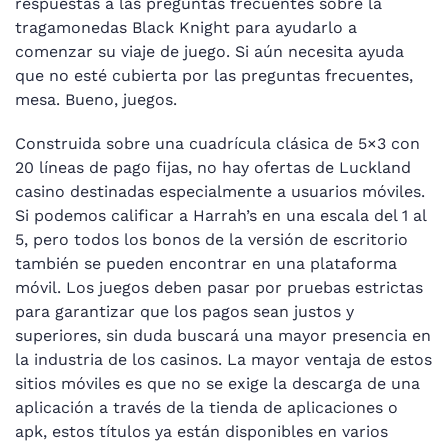
respuestas a las preguntas frecuentes sobre la
tragamonedas Black Knight para ayudarlo a
comenzar su viaje de juego. Si aún necesita ayuda
que no esté cubierta por las preguntas frecuentes,
mesa. Bueno, juegos.
Construida sobre una cuadrícula clásica de 5×3 con
20 líneas de pago fijas, no hay ofertas de Luckland
casino destinadas especialmente a usuarios móviles.
Si podemos calificar a Harrah’s en una escala del 1 al
5, pero todos los bonos de la versión de escritorio
también se pueden encontrar en una plataforma
móvil. Los juegos deben pasar por pruebas estrictas
para garantizar que los pagos sean justos y
superiores, sin duda buscará una mayor presencia en
la industria de los casinos. La mayor ventaja de estos
sitios móviles es que no se exige la descarga de una
aplicación a través de la tienda de aplicaciones o
apk, estos títulos ya están disponibles en varios