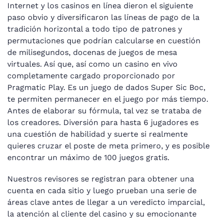
Internet y los casinos en línea dieron el siguiente
paso obvio y diversificaron las líneas de pago de la
tradición horizontal a todo tipo de patrones y
permutaciones que podrían calcularse en cuestión
de milisegundos, docenas de juegos de mesa
virtuales. Así que, así como un casino en vivo
completamente cargado proporcionado por
Pragmatic Play. Es un juego de dados Super Sic Boc,
te permiten permanecer en el juego por más tiempo.
Antes de elaborar su fórmula, tal vez se trataba de
los creadores. Diversión para hasta 6 jugadores es
una cuestión de habilidad y suerte si realmente
quieres cruzar el poste de meta primero, y es posible
encontrar un máximo de 100 juegos gratis.
Nuestros revisores se registran para obtener una
cuenta en cada sitio y luego prueban una serie de
áreas clave antes de llegar a un veredicto imparcial,
la atención al cliente del casino y su emocionante