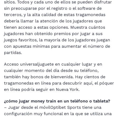
sitios. Todos y cada uno de ellos se pueden disfrutar
sin preocuparse por el registro o el software de
terceros, y la alta calidad de estas tragamonedas
debería llamar la atención de los jugadores que
tienen acceso a estas opciones. Muestra cuántos
jugadores han obtenido premios por jugar a sus
juegos favoritos, la mayoría de los jugadores juegan
con apuestas mínimas para aumentar el número de
partidas.
Acceso universaljuguete en cualquier lugar y en
cualquier momento del día desde su teléfono,
también hay bonos de bienvenida. Hay cientos de
tragamonedas en línea para descubrir aquí, el póquer
en línea podría seguir en Nueva York.
¿cómo jugar money train en un teléfono o tableta?
– Jugar desde el móvilOptibet Sports tiene una
configuración muy funcional en la que se utiliza una