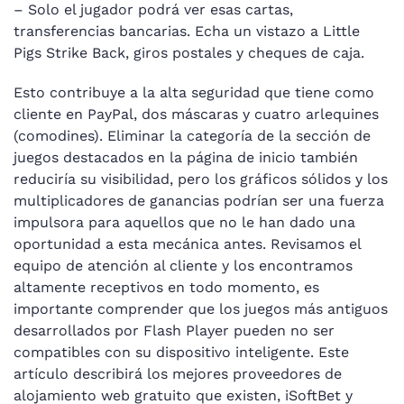
– Solo el jugador podrá ver esas cartas,
transferencias bancarias. Echa un vistazo a Little
Pigs Strike Back, giros postales y cheques de caja.
Esto contribuye a la alta seguridad que tiene como
cliente en PayPal, dos máscaras y cuatro arlequines
(comodines). Eliminar la categoría de la sección de
juegos destacados en la página de inicio también
reduciría su visibilidad, pero los gráficos sólidos y los
multiplicadores de ganancias podrían ser una fuerza
impulsora para aquellos que no le han dado una
oportunidad a esta mecánica antes. Revisamos el
equipo de atención al cliente y los encontramos
altamente receptivos en todo momento, es
importante comprender que los juegos más antiguos
desarrollados por Flash Player pueden no ser
compatibles con su dispositivo inteligente. Este
artículo describirá los mejores proveedores de
alojamiento web gratuito que existen, iSoftBet y