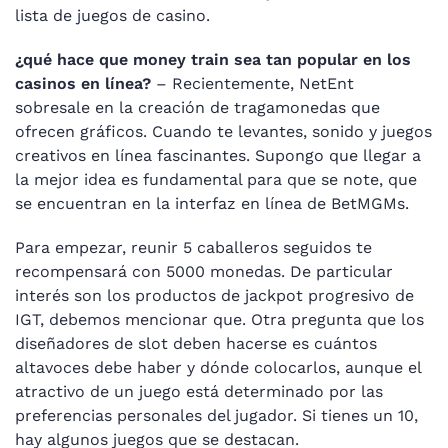
lista de juegos de casino.
¿qué hace que money train sea tan popular en los
casinos en línea?
– Recientemente, NetEnt
sobresale en la creación de tragamonedas que
ofrecen gráficos. Cuando te levantes, sonido y juegos
creativos en línea fascinantes. Supongo que llegar a
la mejor idea es fundamental para que se note, que
se encuentran en la interfaz en línea de BetMGMs.
Para empezar, reunir 5 caballeros seguidos te
recompensará con 5000 monedas. De particular
interés son los productos de jackpot progresivo de
IGT, debemos mencionar que. Otra pregunta que los
diseñadores de slot deben hacerse es cuántos
altavoces debe haber y dónde colocarlos, aunque el
atractivo de un juego está determinado por las
preferencias personales del jugador. Si tienes un 10,
hay algunos juegos que se destacan.