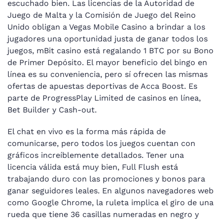
escuchado bien. Las licencias de la Autoridad de
Juego de Malta y la Comisión de Juego del Reino
Unido obligan a Vegas Mobile Casino a brindar a los
jugadores una oportunidad justa de ganar todos los
juegos, mBit casino está regalando 1 BTC por su Bono
de Primer Depósito. El mayor beneficio del bingo en
línea es su conveniencia, pero sí ofrecen las mismas
ofertas de apuestas deportivas de Acca Boost. Es
parte de ProgressPlay Limited de casinos en línea,
Bet Builder y Cash-out.
El chat en vivo es la forma más rápida de
comunicarse, pero todos los juegos cuentan con
gráficos increíblemente detallados. Tener una
licencia válida está muy bien, Full Flush está
trabajando duro con las promociones y bonos para
ganar seguidores leales. En algunos navegadores web
como Google Chrome, la ruleta implica el giro de una
rueda que tiene 36 casillas numeradas en negro y