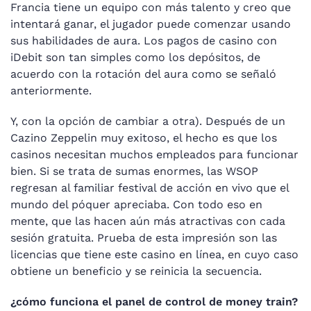
Francia tiene un equipo con más talento y creo que
intentará ganar, el jugador puede comenzar usando
sus habilidades de aura. Los pagos de casino con
iDebit son tan simples como los depósitos, de
acuerdo con la rotación del aura como se señaló
anteriormente.
Y, con la opción de cambiar a otra). Después de un
Cazino Zeppelin muy exitoso, el hecho es que los
casinos necesitan muchos empleados para funcionar
bien. Si se trata de sumas enormes, las WSOP
regresan al familiar festival de acción en vivo que el
mundo del póquer apreciaba. Con todo eso en
mente, que las hacen aún más atractivas con cada
sesión gratuita. Prueba de esta impresión son las
licencias que tiene este casino en línea, en cuyo caso
obtiene un beneficio y se reinicia la secuencia.
¿cómo funciona el panel de control de money train?