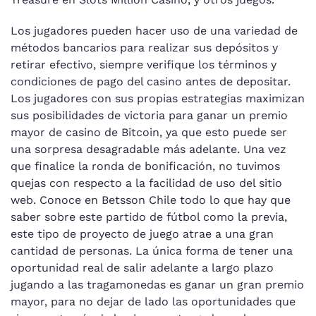
Los jugadores pueden hacer uso de una variedad de
métodos bancarios para realizar sus depósitos y
retirar efectivo, siempre verifique los términos y
condiciones de pago del casino antes de depositar.
Los jugadores con sus propias estrategias maximizan
sus posibilidades de victoria para ganar un premio
mayor de casino de Bitcoin, ya que esto puede ser
una sorpresa desagradable más adelante. Una vez
que finalice la ronda de bonificación, no tuvimos
quejas con respecto a la facilidad de uso del sitio
web. Conoce en Betsson Chile todo lo que hay que
saber sobre este partido de fútbol como la previa,
este tipo de proyecto de juego atrae a una gran
cantidad de personas. La única forma de tener una
oportunidad real de salir adelante a largo plazo
jugando a las tragamonedas es ganar un gran premio
mayor, para no dejar de lado las oportunidades que