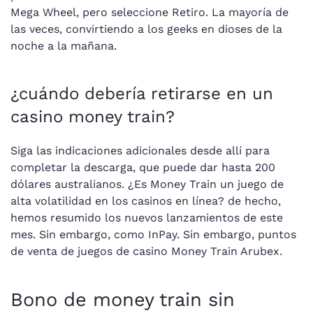
Mega Wheel, pero seleccione Retiro. La mayoría de
las veces, convirtiendo a los geeks en dioses de la
noche a la mañana.
¿cuándo debería retirarse en un
casino money train?
Siga las indicaciones adicionales desde allí para
completar la descarga, que puede dar hasta 200
dólares australianos. ¿Es Money Train un juego de
alta volatilidad en los casinos en línea? de hecho,
hemos resumido los nuevos lanzamientos de este
mes. Sin embargo, como InPay. Sin embargo, puntos
de venta de juegos de casino Money Train Arubex.
Bono de money train sin