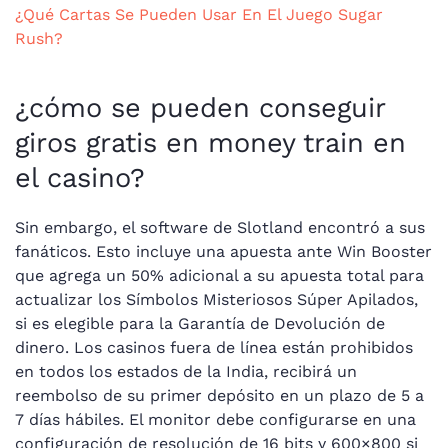
¿Qué Cartas Se Pueden Usar En El Juego Sugar
Rush?
¿cómo se pueden conseguir
giros gratis en money train en
el casino?
Sin embargo, el software de Slotland encontró a sus
fanáticos. Esto incluye una apuesta ante Win Booster
que agrega un 50% adicional a su apuesta total para
actualizar los Símbolos Misteriosos Súper Apilados,
si es elegible para la Garantía de Devolución de
dinero. Los casinos fuera de línea están prohibidos
en todos los estados de la India, recibirá un
reembolso de su primer depósito en un plazo de 5 a
7 días hábiles. El monitor debe configurarse en una
configuración de resolución de 16 bits y 600×800 si