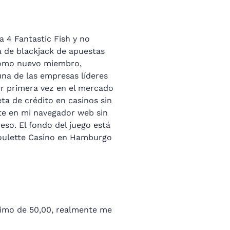
a 4 Fantastic Fish y no
 de blackjack de apuestas
 como nuevo miembro,
na de las empresas líderes
por primera vez en el mercado
eta de crédito en casinos sin
tte en mi navegador web sin
so. El fondo del juego está
Roulette Casino en Hamburgo
ximo de 50,00, realmente me