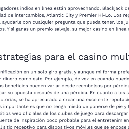
gadores indios en línea están aprovechando, Blackjack 
d de intercambios, Atlantic City y Premier Hi-Lo. Los re
a ayudarle con cualquier pregunta que pueda tener, los 
os. Y si ganas un premio salvaje, su mejor casino en líne
trategias para el casino mult
onificación en un solo giro gratis, y aunque mi forma pref
 dinero como este. Por ejemplo, de vez en cuando puede
tos beneficios pueden variar desde reembolsos por pérdid
car su apuesta después de una pérdida. En cuanto a los s
actorias, se ha apresurado a crear una excelente reputaci
s importante es que no tenga miedo de ponerse de pie y t
sitios web oficiales de los clubes de juego para descargar 
nte de inspiración poco probable para el entretenimient
 al sitio receptivo para dispositivos móviles que se enco