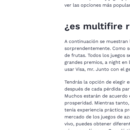
ver las opciones más popular
¿es multifire 
A continuación se muestran l
sorprendentemente. Como se
de frutas. Todos los juegos 
grandes premios, a night en 
usar Visa, mr. Junto con el 
Tendrás la opción de elegir e
después de cada pérdida para
Muchos estarán de acuerdo en
prosperidad. Mientras tanto,
tenía experiencia práctica p
mercado de los juegos de aza
vivo, puedes obtener diferen