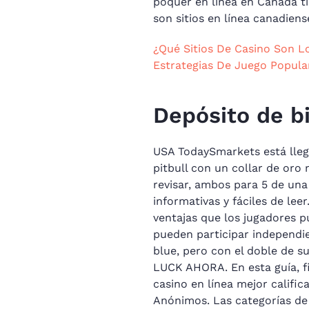
póquer en línea en Canadá ti
son sitios en línea canadie
¿Qué Sitios De Casino Son L
Estrategias De Juego Popula
Depósito de bi
USA TodaySmarkets está lleg
pitbull con un collar de oro
revisar, ambos para 5 de una
informativas y fáciles de lee
ventajas que los jugadores 
pueden participar independie
blue, pero con el doble de 
LUCK AHORA. En esta guía, f
casino en línea mejor calif
Anónimos. Las categorías de