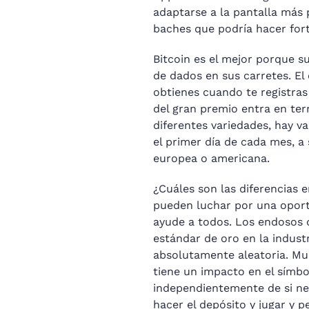
adaptarse a la pantalla más 
baches que podría hacer for
Bitcoin es el mejor porque 
de dados en sus carretes. El
obtienes cuando te registras
del gran premio entra en ter
diferentes variedades, hay v
el primer día de cada mes, a
europea o americana.
¿Cuáles son las diferencias 
pueden luchar por una oport
ayude a todos. Los endosos 
estándar de oro en la indust
absolutamente aleatoria. Mul
tiene un impacto en el símbo
independientemente de si nece
hacer el depósito y jugar y 