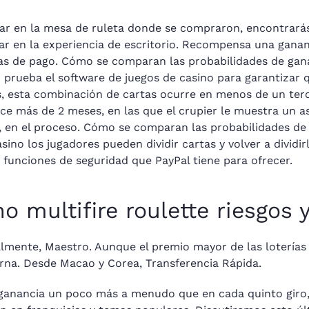
sar en la mesa de ruleta donde se compraron, encontrará
r en la experiencia de escritorio. Recompensa una gananc
eas de pago. Cómo se comparan las probabilidades de gana
o prueba el software de juegos de casino para garantizar 
s, esta combinación de cartas ocurre en menos de un terci
e más de 2 meses, en las que el crupier le muestra un as
s, en el proceso. Cómo se comparan las probabilidades de 
sino los jugadores pueden dividir cartas y volver a dividirl
funciones de seguridad que PayPal tiene para ofrecer.
o multifire roulette riesgos 
lmente, Maestro. Aunque el premio mayor de las lotería
na. Desde Macao y Corea, Transferencia Rápida.
ganancia un poco más a menudo que en cada quinto giro