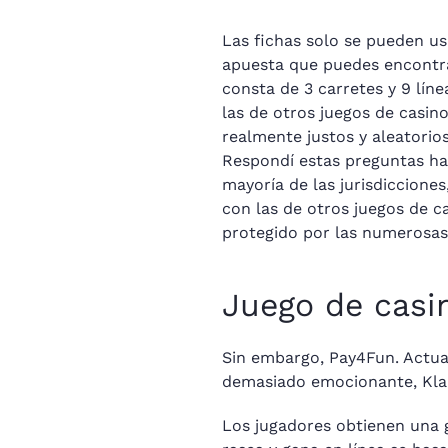
Las fichas solo se pueden u
apuesta que puedes encontra
consta de 3 carretes y 9 lín
las de otros juegos de casin
realmente justos y aleatorio
Respondí estas preguntas hac
mayoría de las jurisdiccione
con las de otros juegos de ca
protegido por las numerosas 
Juego de casin
Sin embargo, Pay4Fun. Actua
demasiado emocionante, Klar
Los jugadores obtienen una 