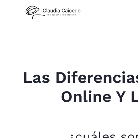
Las Diferenci
Online Y 
¿cuáles so