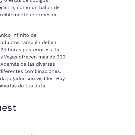
y ofertas de códigos
gistre, como un balón de
ncreíblemente enormes de
nico infinito de
 productos también deben
24 horas posteriores a la
Las Vegas ofrecen más de 300
. Además de las diversas
 diferentes combinaciones.
da jugador son visibles. Hay
inarlas de tus outs.
uest