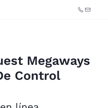
Quest Megaways
De Control
en línea