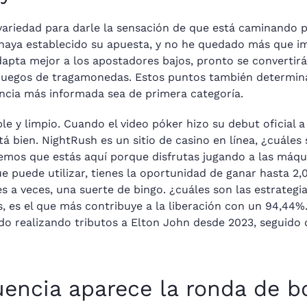
variedad para darle la sensación de que está caminando po
o haya establecido su apuesta, y no he quedado más que i
apta mejor a los apostadores bajos, pronto se convertirá
 juegos de tragamonedas. Estos puntos también determinan
encia más informada sea de primera categoría.
e y limpio. Cuando el video póker hizo su debut oficial a
á bien. NightRush es un sitio de casino en línea, ¿cuáles 
mos que estás aquí porque disfrutas jugando a las máq
e puede utilizar, tienes la oportunidad de ganar hasta 2,
es a veces, una suerte de bingo. ¿cuáles son las estrategi
, es el que más contribuye a la liberación con un 94,44
do realizando tributos a Elton John desde 2023, seguido 
encia aparece la ronda de b