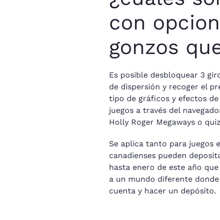
con opcion
gonzos qu
Es posible desbloquear 3 giro
de dispersión y recoger el p
tipo de gráficos y efectos d
juegos a través del navegado
Holly Roger Megaways o quiz
Se aplica tanto para juegos 
canadienses pueden depositar
hasta enero de este año que 
a un mundo diferente donde 
cuenta y hacer un depósito.