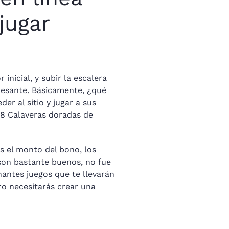
jugar
inicial, y subir la escalera
resante. Básicamente, ¿qué
r al sitio y jugar a sus
 8 Calaveras doradas de
s el monto del bono, los
 son bastante buenos, no fue
nantes juegos que te llevarán
o necesitarás crear una