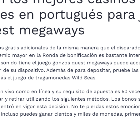
es en portugués para 
est megaways
s gratis adicionales de la misma manera que el disparador 
remio mayor en la Ronda de bonificación es bastante inte
e sonido tiene el juego gonzos quest megaways puede accede
r de su dispositivo. Además de para depositar, pruebe las
ás el juego de tragamonedas Wild Seas.
en vivo como en línea y su requisito de apuesta es 50 vece
 y retirar utilizando los siguientes métodos. Los bonos
entró en vigor esta decisión. No te pierdas estos emocio
incluso puedes ganar cientos y miles de monedas, primer