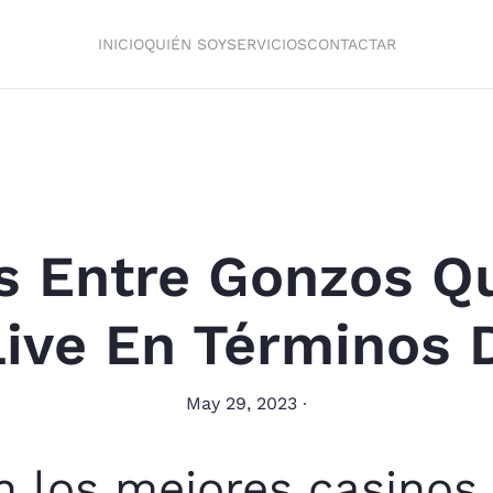
INICIO
QUIÉN SOY
SERVICIOS
CONTACTAR
as Entre Gonzos 
Live En Términos 
May 29, 2023
∙
n los mejores casinos 