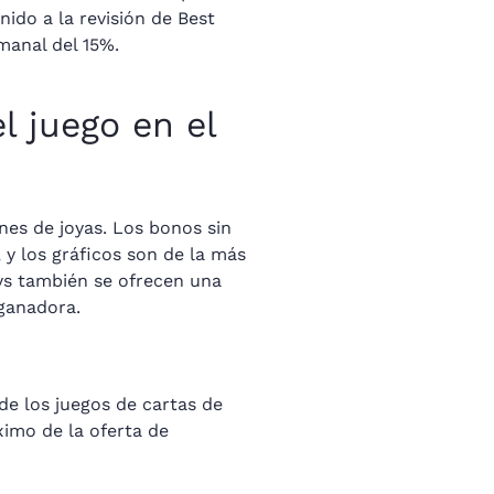
ido a la revisión de Best
manal del 15%.
l juego en el
es de joyas. Los bonos sin
 y los gráficos son de la más
ys también se ofrecen una
 ganadora.
de los juegos de cartas de
ximo de la oferta de