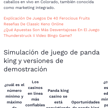
caballos en vivo en Colorado, también conocida
como marketing integrado.
Explicación De Juegos De 40 Ferocious Fruits
Reseñas De Classic Keno Online
¿Qué Apuestas Son Más Desventajosas En El Juego
Thunderstruck Ii Video Bingo Game?
Simulación de juego de panda
king y versiones de
demostración
Los
¿c
¿cuál es el
casinos
es
número
Panda king
en línea
e
mínimo y
casino se
más
mí
máximo
está
Oportunidades
confiables
p
de
convirtiendo
de panda king