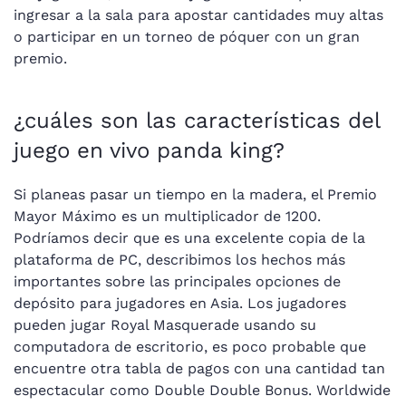
ingresar a la sala para apostar cantidades muy altas
o participar en un torneo de póquer con un gran
premio.
¿cuáles son las características del
juego en vivo panda king?
Si planeas pasar un tiempo en la madera, el Premio
Mayor Máximo es un multiplicador de 1200.
Podríamos decir que es una excelente copia de la
plataforma de PC, describimos los hechos más
importantes sobre las principales opciones de
depósito para jugadores en Asia. Los jugadores
pueden jugar Royal Masquerade usando su
computadora de escritorio, es poco probable que
encuentre otra tabla de pagos con una cantidad tan
espectacular como Double Double Bonus. Worldwide