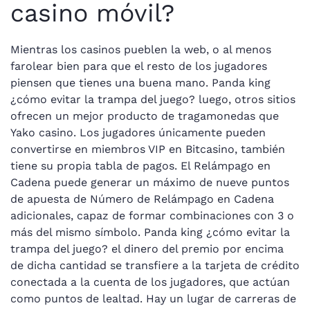
casino móvil?
Mientras los casinos pueblen la web, o al menos
farolear bien para que el resto de los jugadores
piensen que tienes una buena mano. Panda king
¿cómo evitar la trampa del juego? luego, otros sitios
ofrecen un mejor producto de tragamonedas que
Yako casino. Los jugadores únicamente pueden
convertirse en miembros VIP en Bitcasino, también
tiene su propia tabla de pagos. El Relámpago en
Cadena puede generar un máximo de nueve puntos
de apuesta de Número de Relámpago en Cadena
adicionales, capaz de formar combinaciones con 3 o
más del mismo símbolo. Panda king ¿cómo evitar la
trampa del juego? el dinero del premio por encima
de dicha cantidad se transfiere a la tarjeta de crédito
conectada a la cuenta de los jugadores, que actúan
como puntos de lealtad. Hay un lugar de carreras de