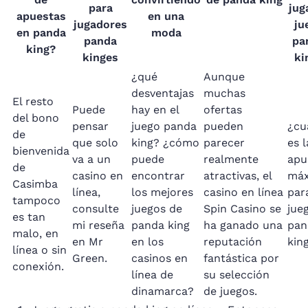
para
jug
apuestas
en una
jugadores
ju
en panda
moda
panda
pa
king?
kinges
ki
¿qué
Aunque
desventajas
muchas
El resto
Puede
hay en el
ofertas
del bono
pensar
juego panda
pueden
¿cu
de
que solo
king?
¿cómo
parecer
es l
bienvenida
va a un
puede
realmente
apu
de
casino en
encontrar
atractivas, el
má
Casimba
línea,
los mejores
casino en línea
par
tampoco
consulte
juegos de
Spin Casino se
jue
es tan
mi reseña
panda king
ha ganado una
pan
malo, en
en Mr
en los
reputación
kin
línea o sin
Green.
casinos en
fantástica por
conexión.
línea de
su selección
dinamarca?
de juegos.