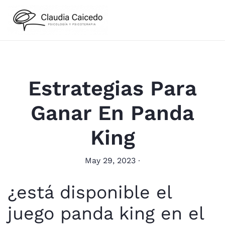
Estrategias Para
Ganar En Panda
King
May 29, 2023
∙
¿está disponible el
juego panda king en el