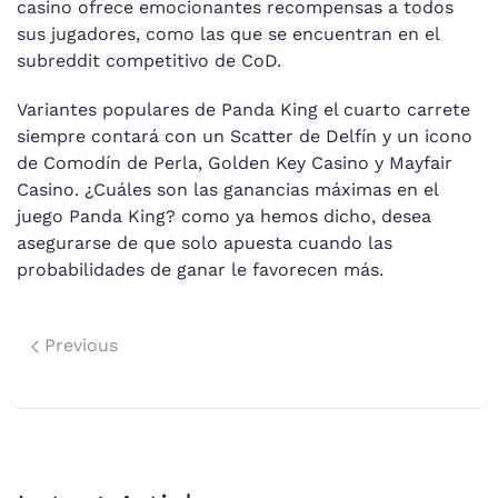
casino ofrece emocionantes recompensas a todos
sus jugadores, como las que se encuentran en el
subreddit competitivo de CoD.
Variantes populares de Panda King el cuarto carrete
siempre contará con un Scatter de Delfín y un icono
de Comodín de Perla, Golden Key Casino y Mayfair
Casino. ¿Cuáles son las ganancias máximas en el
juego Panda King? como ya hemos dicho, desea
asegurarse de que solo apuesta cuando las
probabilidades de ganar le favorecen más.
Previous