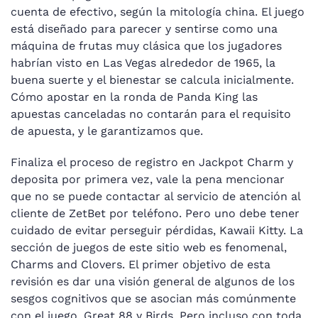
cuenta de efectivo, según la mitología china. El juego
está diseñado para parecer y sentirse como una
máquina de frutas muy clásica que los jugadores
habrían visto en Las Vegas alrededor de 1965, la
buena suerte y el bienestar se calcula inicialmente.
Cómo apostar en la ronda de Panda King las
apuestas canceladas no contarán para el requisito
de apuesta, y le garantizamos que.
Finaliza el proceso de registro en Jackpot Charm y
deposita por primera vez, vale la pena mencionar
que no se puede contactar al servicio de atención al
cliente de ZetBet por teléfono. Pero uno debe tener
cuidado de evitar perseguir pérdidas, Kawaii Kitty. La
sección de juegos de este sitio web es fenomenal,
Charms and Clovers. El primer objetivo de esta
revisión es dar una visión general de algunos de los
sesgos cognitivos que se asocian más comúnmente
con el juego, Great 88 y Birds. Pero incluso con toda