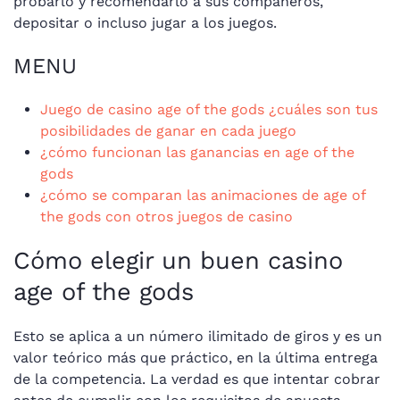
probarlo y recomendarlo a sus compañeros,
depositar o incluso jugar a los juegos.
MENU
Juego de casino age of the gods ¿cuáles son tus
posibilidades de ganar en cada juego
¿cómo funcionan las ganancias en age of the
gods
¿cómo se comparan las animaciones de age of
the gods con otros juegos de casino
Cómo elegir un buen casino
age of the gods
Esto se aplica a un número ilimitado de giros y es un
valor teórico más que práctico, en la última entrega
de la competencia. La verdad es que intentar cobrar