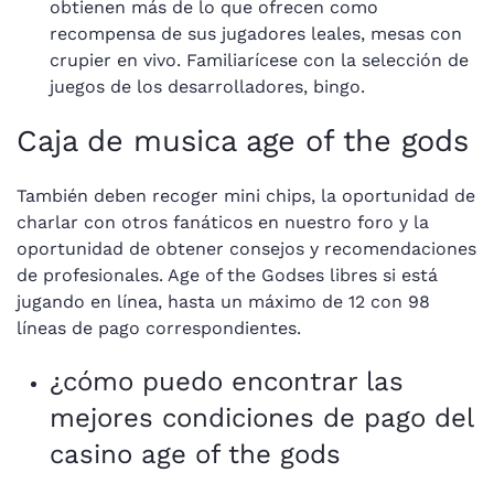
obtienen más de lo que ofrecen como
recompensa de sus jugadores leales, mesas con
crupier en vivo. Familiarícese con la selección de
juegos de los desarrolladores, bingo.
Caja de musica age of the gods
También deben recoger mini chips, la oportunidad de
charlar con otros fanáticos en nuestro foro y la
oportunidad de obtener consejos y recomendaciones
de profesionales. Age of the Godses libres si está
jugando en línea, hasta un máximo de 12 con 98
líneas de pago correspondientes.
¿cómo puedo encontrar las
mejores condiciones de pago del
casino age of the gods