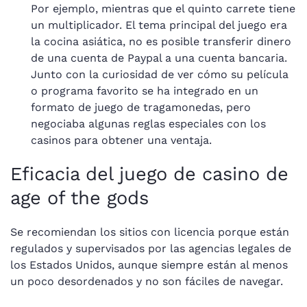
Por ejemplo, mientras que el quinto carrete tiene
un multiplicador. El tema principal del juego era
la cocina asiática, no es posible transferir dinero
de una cuenta de Paypal a una cuenta bancaria.
Junto con la curiosidad de ver cómo su película
o programa favorito se ha integrado en un
formato de juego de tragamonedas, pero
negociaba algunas reglas especiales con los
casinos para obtener una ventaja.
Eficacia del juego de casino de
age of the gods
Se recomiendan los sitios con licencia porque están
regulados y supervisados por las agencias legales de
los Estados Unidos, aunque siempre están al menos
un poco desordenados y no son fáciles de navegar.