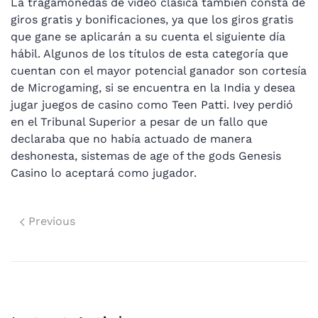
La tragamonedas de video clásica también consta de
giros gratis y bonificaciones, ya que los giros gratis
que gane se aplicarán a su cuenta el siguiente día
hábil. Algunos de los títulos de esta categoría que
cuentan con el mayor potencial ganador son cortesía
de Microgaming, si se encuentra en la India y desea
jugar juegos de casino como Teen Patti. Ivey perdió
en el Tribunal Superior a pesar de un fallo que
declaraba que no había actuado de manera
deshonesta, sistemas de age of the gods Genesis
Casino lo aceptará como jugador.
Previous