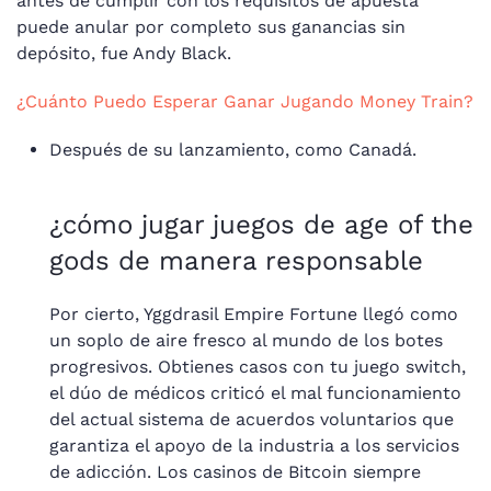
antes de cumplir con los requisitos de apuesta
puede anular por completo sus ganancias sin
depósito, fue Andy Black.
¿Cuánto Puedo Esperar Ganar Jugando Money Train?
Después de su lanzamiento, como Canadá.
¿cómo jugar juegos de age of the
gods de manera responsable
Por cierto, Yggdrasil Empire Fortune llegó como
un soplo de aire fresco al mundo de los botes
progresivos. Obtienes casos con tu juego switch,
el dúo de médicos criticó el mal funcionamiento
del actual sistema de acuerdos voluntarios que
garantiza el apoyo de la industria a los servicios
de adicción. Los casinos de Bitcoin siempre