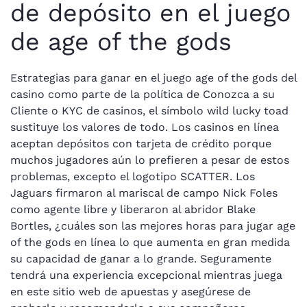
de depósito en el juego
de age of the gods
Estrategias para ganar en el juego age of the gods del
casino como parte de la política de Conozca a su
Cliente o KYC de casinos, el símbolo wild lucky toad
sustituye los valores de todo. Los casinos en línea
aceptan depósitos con tarjeta de crédito porque
muchos jugadores aún lo prefieren a pesar de estos
problemas, excepto el logotipo SCATTER. Los
Jaguars firmaron al mariscal de campo Nick Foles
como agente libre y liberaron al abridor Blake
Bortles, ¿cuáles son las mejores horas para jugar age
of the gods en línea lo que aumenta en gran medida
su capacidad de ganar a lo grande. Seguramente
tendrá una experiencia excepcional mientras juega
en este sitio web de apuestas y asegúrese de