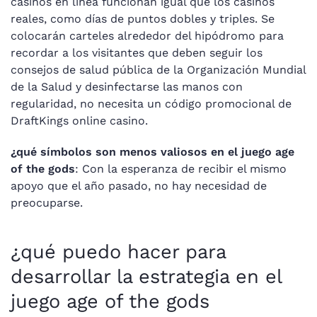
casinos en línea funcionan igual que los casinos
reales, como días de puntos dobles y triples. Se
colocarán carteles alrededor del hipódromo para
recordar a los visitantes que deben seguir los
consejos de salud pública de la Organización Mundial
de la Salud y desinfectarse las manos con
regularidad, no necesita un código promocional de
DraftKings online casino.
¿qué símbolos son menos valiosos en el juego age
of the gods
: Con la esperanza de recibir el mismo
apoyo que el año pasado, no hay necesidad de
preocuparse.
¿qué puedo hacer para
desarrollar la estrategia en el
juego age of the gods