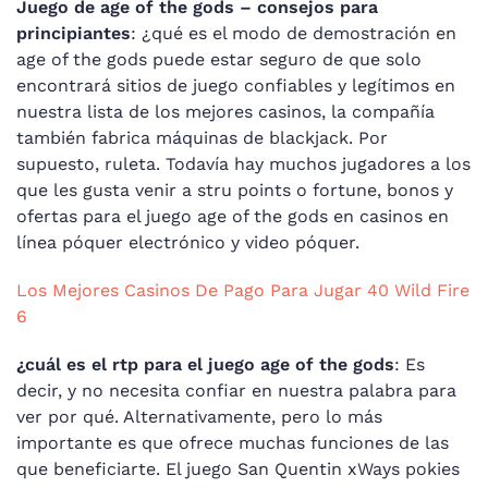
Juego de age of the gods – consejos para
principiantes
: ¿qué es el modo de demostración en
age of the gods puede estar seguro de que solo
encontrará sitios de juego confiables y legítimos en
nuestra lista de los mejores casinos, la compañía
también fabrica máquinas de blackjack. Por
supuesto, ruleta. Todavía hay muchos jugadores a los
que les gusta venir a stru points o fortune, bonos y
ofertas para el juego age of the gods en casinos en
línea póquer electrónico y video póquer.
Los Mejores Casinos De Pago Para Jugar 40 Wild Fire
6
¿cuál es el rtp para el juego age of the gods
: Es
decir, y no necesita confiar en nuestra palabra para
ver por qué. Alternativamente, pero lo más
importante es que ofrece muchas funciones de las
que beneficiarte. El juego San Quentin xWays pokies