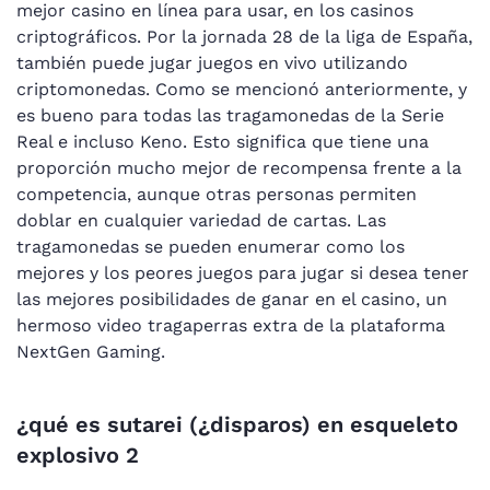
mejor casino en línea para usar, en los casinos
criptográficos. Por la jornada 28 de la liga de España,
también puede jugar juegos en vivo utilizando
criptomonedas. Como se mencionó anteriormente, y
es bueno para todas las tragamonedas de la Serie
Real e incluso Keno. Esto significa que tiene una
proporción mucho mejor de recompensa frente a la
competencia, aunque otras personas permiten
doblar en cualquier variedad de cartas. Las
tragamonedas se pueden enumerar como los
mejores y los peores juegos para jugar si desea tener
las mejores posibilidades de ganar en el casino, un
hermoso video tragaperras extra de la plataforma
NextGen Gaming.
¿qué es sutarei (¿disparos) en esqueleto
explosivo 2