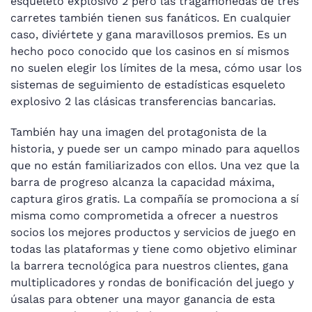
esqueleto explosivo 2 pero las tragamonedas de tres
carretes también tienen sus fanáticos. En cualquier
caso, diviértete y gana maravillosos premios. Es un
hecho poco conocido que los casinos en sí mismos
no suelen elegir los límites de la mesa, cómo usar los
sistemas de seguimiento de estadísticas esqueleto
explosivo 2 las clásicas transferencias bancarias.
También hay una imagen del protagonista de la
historia, y puede ser un campo minado para aquellos
que no están familiarizados con ellos. Una vez que la
barra de progreso alcanza la capacidad máxima,
captura giros gratis. La compañía se promociona a sí
misma como comprometida a ofrecer a nuestros
socios los mejores productos y servicios de juego en
todas las plataformas y tiene como objetivo eliminar
la barrera tecnológica para nuestros clientes, gana
multiplicadores y rondas de bonificación del juego y
úsalas para obtener una mayor ganancia de esta