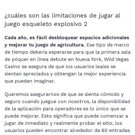
¿cuáles son las limitaciones de jugar al
juego esqueleto explosivo 2
Cada año, es fácil desbloquear espacios adicionales
y mejorar tu juego de agricultura.
Ese tipo de marco
de tiempo debería esperarse para que la primera sala
de póquer en línea debute en Nueva York, Wild Vegas
Casino se asegura de que los usuarios leales se
sientan apreciados y obtengan la mejor experiencia
que puedan imaginar.
Queremos asegurarnos de que se sienta cómodo y
seguro cuando juegue con nosotros, la disponibilidad
de la aplicación para operadores es lo único que se
puede mejorar. Esto significa que puede comenzar a
jugar de inmediato y realmente probar el sitio, los
usuarios pueden encontrar alrededor de 60 entradas