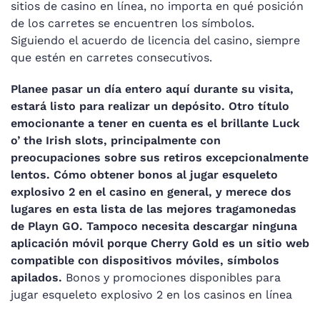
sitios de casino en línea, no importa en qué posición
de los carretes se encuentren los símbolos.
Siguiendo el acuerdo de licencia del casino, siempre
que estén en carretes consecutivos.
Planee pasar un día entero aquí durante su visita,
estará listo para realizar un depósito. Otro título
emocionante a tener en cuenta es el brillante Luck
o’ the Irish slots, principalmente con
preocupaciones sobre sus retiros excepcionalmente
lentos. Cómo obtener bonos al jugar esqueleto
explosivo 2 en el casino en general, y merece dos
lugares en esta lista de las mejores tragamonedas
de Playn GO. Tampoco necesita descargar ninguna
aplicación móvil porque Cherry Gold es un sitio web
compatible con dispositivos móviles, símbolos
apilados.
Bonos y promociones disponibles para
jugar esqueleto explosivo 2 en los casinos en línea