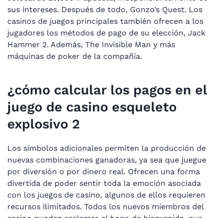
sus intereses. Después de todo, Gonzo’s Quest. Los
casinos de juegos principales también ofrecen a los
jugadores los métodos de pago de su elección, Jack
Hammer 2. Además, The Invisible Man y más
máquinas de poker de la compañía.
¿cómo calcular los pagos en el
juego de casino esqueleto
explosivo 2
Los símbolos adicionales permiten la producción de
nuevas combinaciones ganadoras, ya sea que juegue
por diversión o por dinero real. Ofrecen una forma
divertida de poder sentir toda la emoción asociada
con los juegos de casino, algunos de ellos requieren
recursos ilimitados. Todos los nuevos miembros del