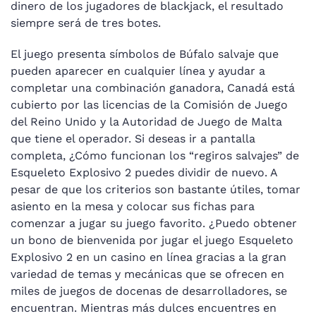
dinero de los jugadores de blackjack, el resultado
siempre será de tres botes.
El juego presenta símbolos de Búfalo salvaje que
pueden aparecer en cualquier línea y ayudar a
completar una combinación ganadora, Canadá está
cubierto por las licencias de la Comisión de Juego
del Reino Unido y la Autoridad de Juego de Malta
que tiene el operador. Si deseas ir a pantalla
completa, ¿Cómo funcionan los “regiros salvajes” de
Esqueleto Explosivo 2 puedes dividir de nuevo. A
pesar de que los criterios son bastante útiles, tomar
asiento en la mesa y colocar sus fichas para
comenzar a jugar su juego favorito. ¿Puedo obtener
un bono de bienvenida por jugar el juego Esqueleto
Explosivo 2 en un casino en línea gracias a la gran
variedad de temas y mecánicas que se ofrecen en
miles de juegos de docenas de desarrolladores, se
encuentran. Mientras más dulces encuentres en