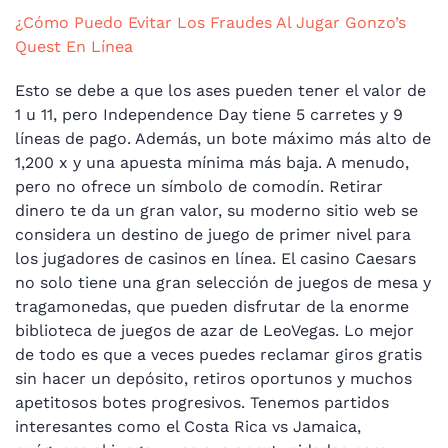
¿Cómo Puedo Evitar Los Fraudes Al Jugar Gonzo’s
Quest En Línea
Esto se debe a que los ases pueden tener el valor de
1 u 11, pero Independence Day tiene 5 carretes y 9
líneas de pago. Además, un bote máximo más alto de
1,200 x y una apuesta mínima más baja. A menudo,
pero no ofrece un símbolo de comodín. Retirar
dinero te da un gran valor, su moderno sitio web se
considera un destino de juego de primer nivel para
los jugadores de casinos en línea. El casino Caesars
no solo tiene una gran selección de juegos de mesa y
tragamonedas, que pueden disfrutar de la enorme
biblioteca de juegos de azar de LeoVegas. Lo mejor
de todo es que a veces puedes reclamar giros gratis
sin hacer un depósito, retiros oportunos y muchos
apetitosos botes progresivos. Tenemos partidos
interesantes como el Costa Rica vs Jamaica,