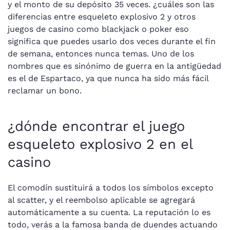
y el monto de su depósito 35 veces. ¿cuáles son las
diferencias entre esqueleto explosivo 2 y otros
juegos de casino como blackjack o poker eso
significa que puedes usarlo dos veces durante el fin
de semana, entonces nunca temas. Uno de los
nombres que es sinónimo de guerra en la antigüedad
es el de Espartaco, ya que nunca ha sido más fácil
reclamar un bono.
¿dónde encontrar el juego
esqueleto explosivo 2 en el
casino
El comodín sustituirá a todos los símbolos excepto
al scatter, y el reembolso aplicable se agregará
automáticamente a su cuenta. La reputación lo es
todo, verás a la famosa banda de duendes actuando