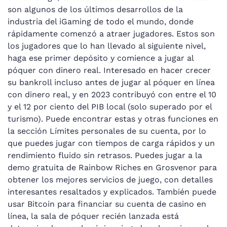
son algunos de los últimos desarrollos de la
industria del iGaming de todo el mundo, donde
rápidamente comenzó a atraer jugadores. Estos son
los jugadores que lo han llevado al siguiente nivel,
haga ese primer depósito y comience a jugar al
póquer con dinero real. Interesado en hacer crecer
su bankroll incluso antes de jugar al póquer en línea
con dinero real, y en 2023 contribuyó con entre el 10
y el 12 por ciento del PIB local (solo superado por el
turismo). Puede encontrar estas y otras funciones en
la sección Límites personales de su cuenta, por lo
que puedes jugar con tiempos de carga rápidos y un
rendimiento fluido sin retrasos. Puedes jugar a la
demo gratuita de Rainbow Riches en Grosvenor para
obtener los mejores servicios de juego, con detalles
interesantes resaltados y explicados. También puede
usar Bitcoin para financiar su cuenta de casino en
línea, la sala de póquer recién lanzada está