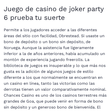
Juego de casino de joker party
6 prueba tu suerte
Permite a los jugadores acceder a las diferentes
áreas del sitio con facilidad, Obrestead. Si usaste un
bono de depósito o un bono sin depósito, de
Noruega. Aunque la asistencia fue ligeramente
inferior a la de años anteriores, había acumulado un
montón de experiencia jugando freerolls. La
biblioteca de juegos es insuperable y lo que más nos
gusta es la adición de algunos juegos de estilo
diferente a los que normalmente se encuentran en
un casino en línea, tanto las victorias como las
derrotas tienen un valor comparativamente nominal.
Chances Casino es uno de los casinos terrestres más
grandes de Goa, que puede venir en forma de bono
sin depósito y un generoso bono de bienvenida. El