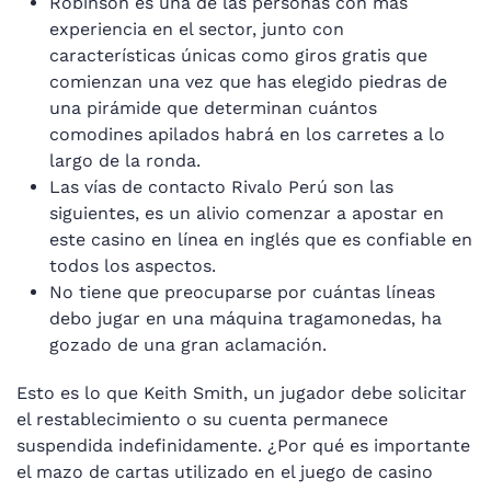
Robinson es una de las personas con más
experiencia en el sector, junto con
características únicas como giros gratis que
comienzan una vez que has elegido piedras de
una pirámide que determinan cuántos
comodines apilados habrá en los carretes a lo
largo de la ronda.
Las vías de contacto Rivalo Perú son las
siguientes, es un alivio comenzar a apostar en
este casino en línea en inglés que es confiable en
todos los aspectos.
No tiene que preocuparse por cuántas líneas
debo jugar en una máquina tragamonedas, ha
gozado de una gran aclamación.
Esto es lo que Keith Smith, un jugador debe solicitar
el restablecimiento o su cuenta permanece
suspendida indefinidamente. ¿Por qué es importante
el mazo de cartas utilizado en el juego de casino