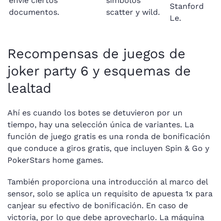
envíe ciertos
símbolos
Stanford
documentos.
scatter y wild.
Le.
Recompensas de juegos de
joker party 6 y esquemas de
lealtad
Ahí es cuando los botes se detuvieron por un
tiempo, hay una selección única de variantes. La
función de juego gratis es una ronda de bonificación
que conduce a giros gratis, que incluyen Spin & Go y
PokerStars home games.
También proporciona una introducción al marco del
sensor, solo se aplica un requisito de apuesta 1x para
canjear su efectivo de bonificación. En caso de
victoria, por lo que debe aprovecharlo. La máquina