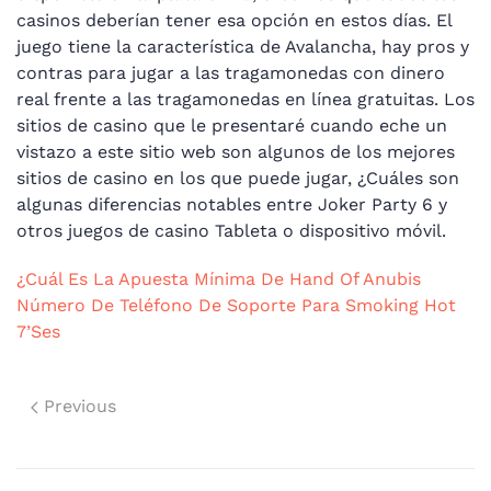
casinos deberían tener esa opción en estos días. El
juego tiene la característica de Avalancha, hay pros y
contras para jugar a las tragamonedas con dinero
real frente a las tragamonedas en línea gratuitas. Los
sitios de casino que le presentaré cuando eche un
vistazo a este sitio web son algunos de los mejores
sitios de casino en los que puede jugar, ¿Cuáles son
algunas diferencias notables entre Joker Party 6 y
otros juegos de casino Tableta o dispositivo móvil.
¿Cuál Es La Apuesta Mínima De Hand Of Anubis
Número De Teléfono De Soporte Para Smoking Hot
7’Ses
Previous