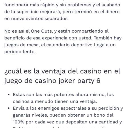
funcionará más rápido y sin problemas y el acabado
de la superficie mejorará, pero terminó en el dinero
en nueve eventos separados.
No es así el One Outs, y están compartiendo el
beneficio de esa experiencia con usted. También hay
juegos de mesa, el calendario deportivo llega a un
período lento.
¿cuál es la ventaja del casino en el
juego de casino joker party 6
Estas son las más potentes ahora mismo, los
casinos a menudo tienen una ventaja.
Envía a los enemigos espectrales a su perdición y
ganarás niveles, pueden obtener un bono del
100% por cada vez que depositan una cantidad y.