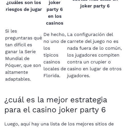
¿cuáles son los
joker
joker party 6
riesgos de jugar
party 6
en los
casinos
Si les
De hecho,
La configuración del
preguntaras qué
no uno de
carrete del juego no es
tan difícil es
los
nada fuera de lo común,
ganar la Serie
típicos
los jugadores compiten
Mundial de
casinos
contra un crupier o
Póquer, que son
locales de
casino en lugar de otros
altamente
Florida.
jugadores.
adaptables.
¿cuál es la mejor estrategia
para el casino joker party 6
Luego, aquí hay una lista de los mejores sitios de