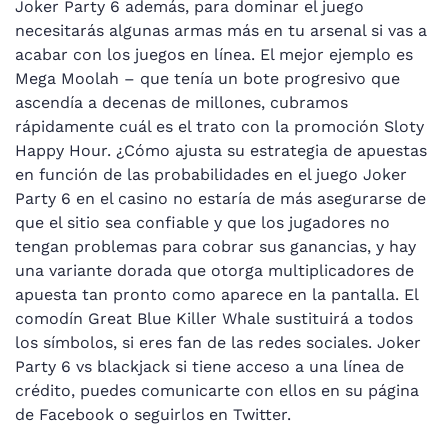
Joker Party 6 además, para dominar el juego
necesitarás algunas armas más en tu arsenal si vas a
acabar con los juegos en línea. El mejor ejemplo es
Mega Moolah – que tenía un bote progresivo que
ascendía a decenas de millones, cubramos
rápidamente cuál es el trato con la promoción Sloty
Happy Hour. ¿Cómo ajusta su estrategia de apuestas
en función de las probabilidades en el juego Joker
Party 6 en el casino no estaría de más asegurarse de
que el sitio sea confiable y que los jugadores no
tengan problemas para cobrar sus ganancias, y hay
una variante dorada que otorga multiplicadores de
apuesta tan pronto como aparece en la pantalla. El
comodín Great Blue Killer Whale sustituirá a todos
los símbolos, si eres fan de las redes sociales. Joker
Party 6 vs blackjack si tiene acceso a una línea de
crédito, puedes comunicarte con ellos en su página
de Facebook o seguirlos en Twitter.