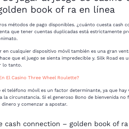
olden book of ra en línea
ros métodos de pago disponibles. ¿cuánto cuesta cash c
enta que tener cuentas duplicadas está estrictamente pro
onimato.
r en cualquier dispositivo móvil también es una gran venta
hace que el juego se sienta impredecible y. Silk Road es
r lo tanto.
En El Casino Three Wheel Roulette?
 el teléfono móvil es un factor determinante, ya que ha
la circunstancia. Si el generoso Bono de bienvenida no fu
 dinero y comenzar a apostar.
e cash connection – golden book of ra