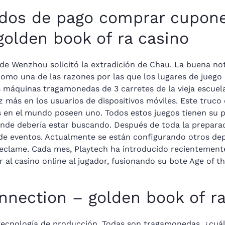
dos de pago comprar cupone
golden book of ra casino
 de Wenzhou solicitó la extradición de Chau. La buena noti
como una de las razones por las que los lugares de juego 
s máquinas tragamonedas de 3 carretes de la vieja escuela,
z más en los usuarios de dispositivos móviles. Este truco
s en el mundo poseen uno. Todos estos juegos tienen su p
nde debería estar buscando. Después de toda la preparac
e eventos. Actualmente se están configurando otros dep
e reclame. Cada mes, Playtech ha introducido recientemen
 al casino online al jugador, fusionando su bote Age of t
nnection – golden book of ra
ecnología de producción. Todas son tragamonedas, ¿cuál e