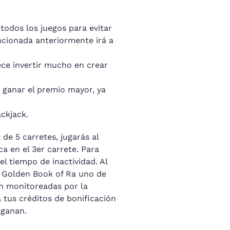
todos los juegos para evitar
encionada anteriormente irá a
ce invertir mucho en crear
 ganar el premio mayor, ya
ackjack.
e 5 carretes, jugarás al
a en el 3er carrete. Para
el tiempo de inactividad. Al
 – Golden Book of Ra uno de
on monitoreadas por la
tus créditos de bonificación
 ganan.