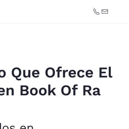
o Que Ofrece El
en Book Of Ra
dos en