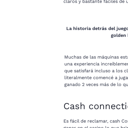
claros y bastante fáciles de u
La historia detrás del jue
golden 
Muchas de las máquinas est
una experiencia increíbleme
que satisfará incluso a los c
literalmente comencé a jugar
ganado 2 veces más de lo qu
Cash connecti
Es fácil de reclamar, cash 
ganar en el casino lo que br