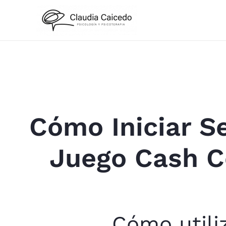
Cómo Iniciar S
Juego Cash C
Cómo utiliz