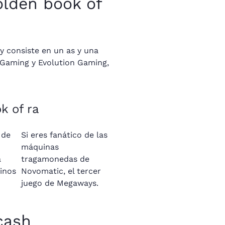
olden book of
y consiste en un as y una
c Gaming y Evolution Gaming,
k of ra
 de
Si eres fanático de las
máquinas
a
tragamonedas de
inos
Novomatic, el tercer
juego de Megaways.
cash