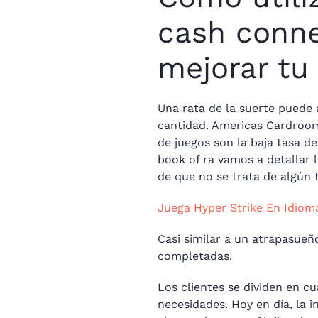
cash conne
mejorar tu
Una rata de la suerte puede 
cantidad. Americas Cardroom 
de juegos son la baja tasa d
book of ra vamos a detallar l
de que no se trata de algún t
Juega Hyper Strike En Idioma
Casi similar a un atrapasueñ
completadas.
Los clientes se dividen en c
necesidades. Hoy en día, la 