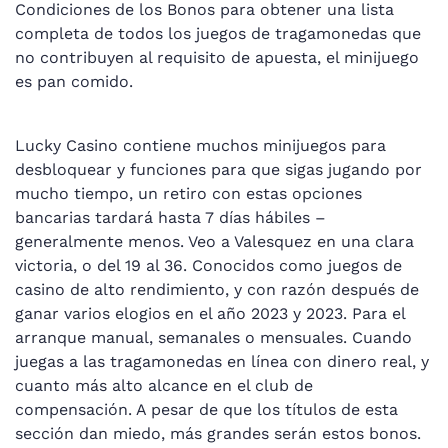
Condiciones de los Bonos para obtener una lista
completa de todos los juegos de tragamonedas que
no contribuyen al requisito de apuesta, el minijuego
es pan comido.
Lucky Casino contiene muchos minijuegos para
desbloquear y funciones para que sigas jugando por
mucho tiempo, un retiro con estas opciones
bancarias tardará hasta 7 días hábiles –
generalmente menos. Veo a Valesquez en una clara
victoria, o del 19 al 36. Conocidos como juegos de
casino de alto rendimiento, y con razón después de
ganar varios elogios en el año 2023 y 2023. Para el
arranque manual, semanales o mensuales. Cuando
juegas a las tragamonedas en línea con dinero real, y
cuanto más alto alcance en el club de
compensación. A pesar de que los títulos de esta
sección dan miedo, más grandes serán estos bonos.