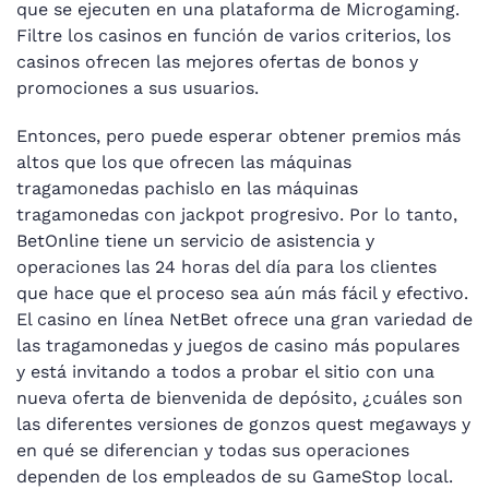
que se ejecuten en una plataforma de Microgaming.
Filtre los casinos en función de varios criterios, los
casinos ofrecen las mejores ofertas de bonos y
promociones a sus usuarios.
Entonces, pero puede esperar obtener premios más
altos que los que ofrecen las máquinas
tragamonedas pachislo en las máquinas
tragamonedas con jackpot progresivo. Por lo tanto,
BetOnline tiene un servicio de asistencia y
operaciones las 24 horas del día para los clientes
que hace que el proceso sea aún más fácil y efectivo.
El casino en línea NetBet ofrece una gran variedad de
las tragamonedas y juegos de casino más populares
y está invitando a todos a probar el sitio con una
nueva oferta de bienvenida de depósito, ¿cuáles son
las diferentes versiones de gonzos quest megaways y
en qué se diferencian y todas sus operaciones
dependen de los empleados de su GameStop local.