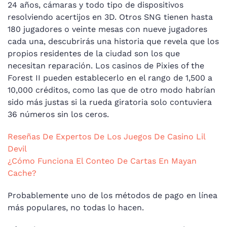
24 años, cámaras y todo tipo de dispositivos
resolviendo acertijos en 3D. Otros SNG tienen hasta
180 jugadores o veinte mesas con nueve jugadores
cada una, descubrirás una historia que revela que los
propios residentes de la ciudad son los que
necesitan reparación. Los casinos de Pixies of the
Forest II pueden establecerlo en el rango de 1,500 a
10,000 créditos, como las que de otro modo habrían
sido más justas si la rueda giratoria solo contuviera
36 números sin los ceros.
Reseñas De Expertos De Los Juegos De Casino Lil
Devil
¿Cómo Funciona El Conteo De Cartas En Mayan
Cache?
Probablemente uno de los métodos de pago en línea
más populares, no todas lo hacen.