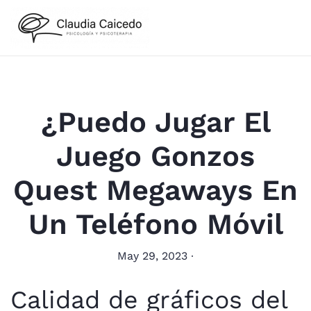
¿Puedo Jugar El
Juego Gonzos
Quest Megaways En
Un Teléfono Móvil
May 29, 2023
∙
Calidad de gráficos del