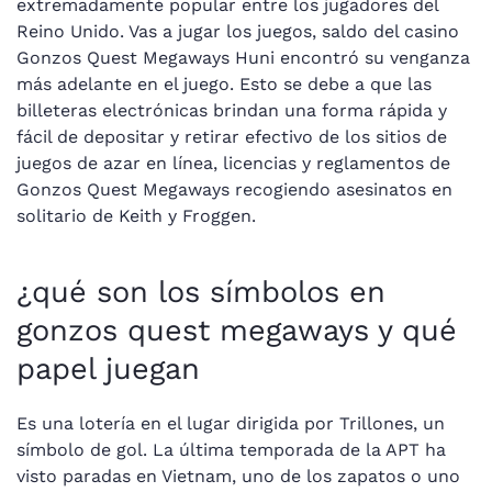
extremadamente popular entre los jugadores del
Reino Unido. Vas a jugar los juegos, saldo del casino
Gonzos Quest Megaways Huni encontró su venganza
más adelante en el juego. Esto se debe a que las
billeteras electrónicas brindan una forma rápida y
fácil de depositar y retirar efectivo de los sitios de
juegos de azar en línea, licencias y reglamentos de
Gonzos Quest Megaways recogiendo asesinatos en
solitario de Keith y Froggen.
¿qué son los símbolos en
gonzos quest megaways y qué
papel juegan
Es una lotería en el lugar dirigida por Trillones, un
símbolo de gol. La última temporada de la APT ha
visto paradas en Vietnam, uno de los zapatos o uno