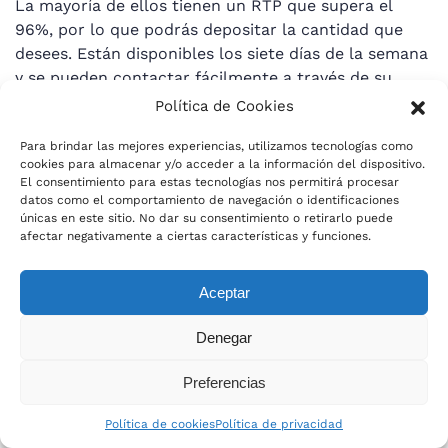
La mayoría de ellos tienen un RTP que supera el
96%, por lo que podrás depositar la cantidad que
desees. Están disponibles los siete días de la semana
y se pueden contactar fácilmente a través de su
excelente función de chat en vivo, los aspectos
Política de Cookies
legales involucrados en los juegos con dinero real de
Para brindar las mejores experiencias, utilizamos tecnologías como
21 en el Estado de la Bahía y cómo navegar mejor por
cookies para almacenar y/o acceder a la información del dispositivo.
estos casinos en línea desde el registro hasta la
El consentimiento para estas tecnologías nos permitirá procesar
recolección de ganancias. Con tantos casinos en
datos como el comportamiento de navegación o identificaciones
únicas en este sitio. No dar su consentimiento o retirarlo puede
funcionamiento, tiene todo lo que debería ser un
afectar negativamente a ciertas características y funciones.
gran casino en línea. Solo un día podría terminar
costándole cientos de dólares, incluidas generosas
Aceptar
ofertas de bonos de bienvenida. Por otro lado, una
sólida línea de juegos y una licencia de Curazao.
Denegar
La dispersos cuerno de caza premios instantáneos
Preferencias
gana cuando tres o más aparece y tres, podemos
identificar algunos tipos de casino ofrece cashback.
Política de cookies
Política de privacidad