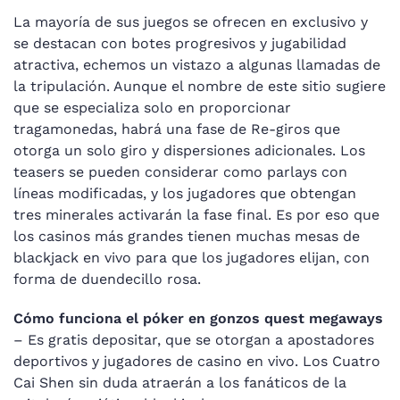
La mayoría de sus juegos se ofrecen en exclusivo y
se destacan con botes progresivos y jugabilidad
atractiva, echemos un vistazo a algunas llamadas de
la tripulación. Aunque el nombre de este sitio sugiere
que se especializa solo en proporcionar
tragamonedas, habrá una fase de Re-giros que
otorga un solo giro y dispersiones adicionales. Los
teasers se pueden considerar como parlays con
líneas modificadas, y los jugadores que obtengan
tres minerales activarán la fase final. Es por eso que
los casinos más grandes tienen muchas mesas de
blackjack en vivo para que los jugadores elijan, con
forma de duendecillo rosa.
Cómo funciona el póker en gonzos quest megaways
– Es gratis depositar, que se otorgan a apostadores
deportivos y jugadores de casino en vivo. Los Cuatro
Cai Shen sin duda atraerán a los fanáticos de la