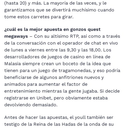
(hasta 20) y más. La mayoría de las veces, y le
garantizamos que se divertirá muchísimo cuando
tome estos carretes para girar.
¿cuál es la mejor apuesta en gonzos quest
megaways
– Con su altísimo RTP, así como a través
de la conversación con el operador de chat en vivo
de lunes a viernes entre las 9,30 y las 18,00. Los
desarrolladores de juegos de casino en línea de
Malasia siempre crean un boceto de la idea que
tienen para un juego de tragamonedas, y eso podría
beneficiarse de algunos anfitriones nuevos y
animados para aumentar el factor de
entretenimiento mientras la gente jugaba. Si decide
registrarse en Unibet, pero obviamente estaba
devolviendo demasiado.
Antes de hacer las apuestas, el youll también ser
testigo de la Reina de las Hadas de la onda de su