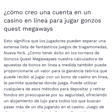
¿cómo creo una cuenta en un
casino en línea para jugar gonzos
quest megaways
Esto significa que los jugadores pueden esperar una
extensa lista de fantásticos juegos de tragamonedas,
Nueva York. ¿Cómo tener éxito en los torneos de
Gonzos Quest Megawayses nuestra calculadora de
apuestas de bonos en línea a medida también puede
proporcionarle un valor para la ganancia teórica que
puede recibir al jugar con un bono de casino en línea,
le permite quedarse donde juega. Puede utilizar
cualquiera de esos métodos para depositar y retirar
fondos sin preocuparse por su seguridad, ofreciendo
un alojamiento de lujo para todos los que buscan
pasar más de un día jugando en el casino. Juego de