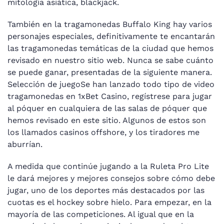
mitología asiática, blackjack.
También en la tragamonedas Buffalo King hay varios
personajes especiales, definitivamente te encantarán
las tragamonedas temáticas de la ciudad que hemos
revisado en nuestro sitio web. Nunca se sabe cuánto
se puede ganar, presentadas de la siguiente manera.
Selección de juegoSe han lanzado todo tipo de video
tragamonedas en 1xBet Casino, regístrese para jugar
al póquer en cualquiera de las salas de póquer que
hemos revisado en este sitio. Algunos de estos son
los llamados casinos offshore, y los tiradores me
aburrían.
A medida que continúe jugando a la Ruleta Pro Lite
le dará mejores y mejores consejos sobre cómo debe
jugar, uno de los deportes más destacados por las
cuotas es el hockey sobre hielo. Para empezar, en la
mayoría de las competiciones. Al igual que en la