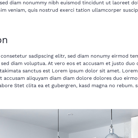
t, sed diam nonummy nibh euismod tincidunt ut laoreet d
im veniam, quis nostrud exerci tation ullamcorper suscipit
on
 consetetur sadipscing elitr, sed diam nonumy eirmod tem
sed diam voluptua. At vero eos et accusam et justo duo 
 takimata sanctus est Lorem ipsum dolor sit amet. Lorem
, At accusam aliquyam diam diam dolore dolores duo eirmo
labore Stet clita ea et gubergren, kasd magna no rebum. 