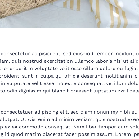
consectetur adipisici elit, sed eiusmod tempor incidunt 
iam, quis nostrud exercitation ullamco laboris nisi ut al
rehenderit in voluptate velit esse cillum dolore eu fugiat
roident, sunt in culpa qui officia deserunt mollit anim i
in vulputate velit esse molestie consequat, vel illum dolor
to odio dignissim qui blandit praesent luptatum zzril del
 consectetuer adipiscing elit, sed diam nonummy nibh eui
lutpat. Ut wisi enim ad minim veniam, quis nostrud exer
iquip ex ea commodo consequat. Nam liber tempor cum solu
ng id quod mazim placerat facer possim assum. Lorem ips