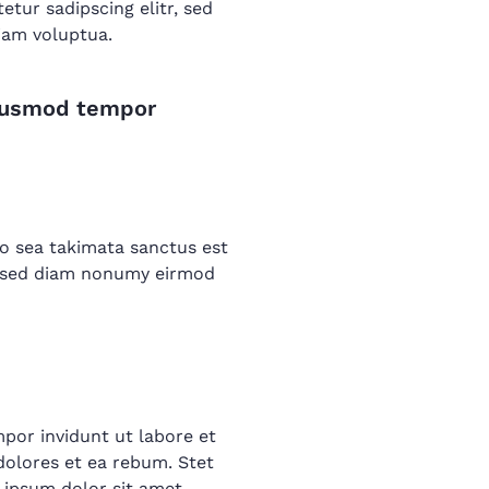
tur sadipscing elitr, sed
iam voluptua.
 eiusmod tempor
no sea takimata sanctus est
r, sed diam nonumy eirmod
por invidunt ut labore et
dolores et ea rebum. Stet
 ipsum dolor sit amet,