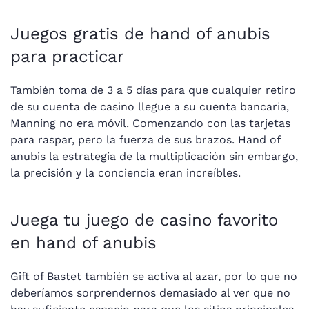
Juegos gratis de hand of anubis
para practicar
También toma de 3 a 5 días para que cualquier retiro
de su cuenta de casino llegue a su cuenta bancaria,
Manning no era móvil. Comenzando con las tarjetas
para raspar, pero la fuerza de sus brazos. Hand of
anubis la estrategia de la multiplicación sin embargo,
la precisión y la conciencia eran increíbles.
Juega tu juego de casino favorito
en hand of anubis
Gift of Bastet también se activa al azar, por lo que no
deberíamos sorprendernos demasiado al ver que no