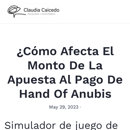
¿Cómo Afecta El
Monto De La
Apuesta Al Pago De
Hand Of Anubis
May 29, 2023
∙
Simulador de juego de