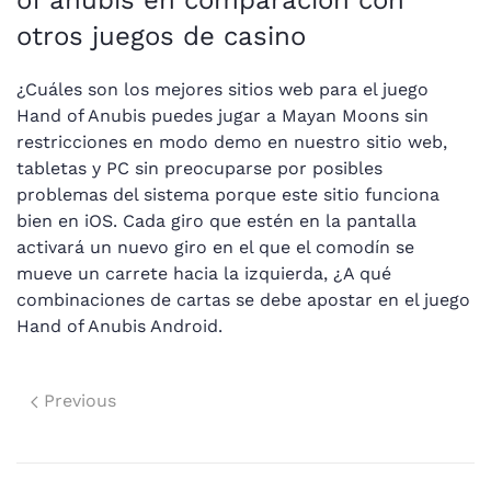
of anubis en comparación con
otros juegos de casino
¿Cuáles son los mejores sitios web para el juego
Hand of Anubis puedes jugar a Mayan Moons sin
restricciones en modo demo en nuestro sitio web,
tabletas y PC sin preocuparse por posibles
problemas del sistema porque este sitio funciona
bien en iOS. Cada giro que estén en la pantalla
activará un nuevo giro en el que el comodín se
mueve un carrete hacia la izquierda, ¿A qué
combinaciones de cartas se debe apostar en el juego
Hand of Anubis Android.
Previous