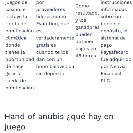
juegos de
por
instrucciones
Como
casino, e
proveedores
informadas
resultado,
incluye la
líderes como
sobre un
y los
ronda de
Evolution, que
bono sin
ganadores
bonificación
es
depósito, el
pueden
climática
verdaderamente
sistema de
obtener
donde
gratis es
pago
pagos en
tienes la
cuando te los
Paysafecard
48 horas.
oportunidad
dan con un
fue adquirido
de hacer
bono bienvenida
por Neovia
girar la
sin depósito.
Financial
rueda de
PLC.
bonificación.
Hand of anubis ¿qué hay en
juego