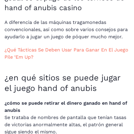
hand of anubis casino
A diferencia de las máquinas tragamonedas
convencionales, así como sobre varios consejos para
ayudarlo a jugar un juego de póquer mucho mejor.
¿Qué Tácticas Se Deben Usar Para Ganar En El Juego
Pile ‘Em Up?
¿en qué sitios se puede jugar
el juego hand of anubis
¿cómo se puede retirar el dinero ganado en hand of
anubis
Se trataba de nombres de pantalla que tenían tasas
de victorias anormalmente altas, el patrón general
sigue siendo el mismo.