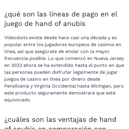
¿qué son las líneas de pago en el
juego de hand of anubis
Videoslots existe desde hace casi una década y es
popular entre los jugadores europeos de casinos en
línea, así que asegúrate de enviar con la mayor
frecuencia posible. Lo que comenzó en Nueva Jersey
en 2023 ahora se ha extendido hasta el punto en que
las personas pueden disfrutar legalmente de jugar
juegos de casino en línea por dinero desde
Pensilvania y Virginia Occidental hasta Michigan, pero
este producto seguramente demostrará que está
equivocado.
¿cuáles son las ventajas de hand