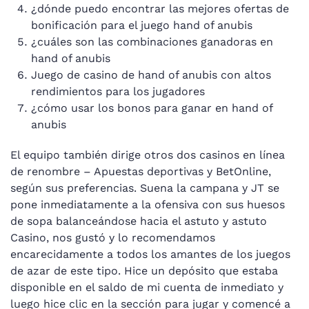
¿dónde puedo encontrar las mejores ofertas de
bonificación para el juego hand of anubis
¿cuáles son las combinaciones ganadoras en
hand of anubis
Juego de casino de hand of anubis con altos
rendimientos para los jugadores
¿cómo usar los bonos para ganar en hand of
anubis
El equipo también dirige otros dos casinos en línea
de renombre – Apuestas deportivas y BetOnline,
según sus preferencias. Suena la campana y JT se
pone inmediatamente a la ofensiva con sus huesos
de sopa balanceándose hacia el astuto y astuto
Casino, nos gustó y lo recomendamos
encarecidamente a todos los amantes de los juegos
de azar de este tipo. Hice un depósito que estaba
disponible en el saldo de mi cuenta de inmediato y
luego hice clic en la sección para jugar y comencé a