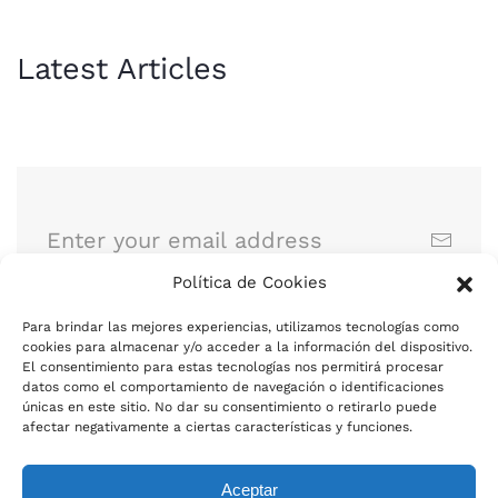
Latest Articles
Política de Cookies
Get a 10% discount
Para brindar las mejores experiencias, utilizamos tecnologías como
cookies para almacenar y/o acceder a la información del dispositivo.
Subscribe now for news and offers
El consentimiento para estas tecnologías nos permitirá procesar
datos como el comportamiento de navegación o identificaciones
únicas en este sitio. No dar su consentimiento o retirarlo puede
afectar negativamente a ciertas características y funciones.
Aceptar