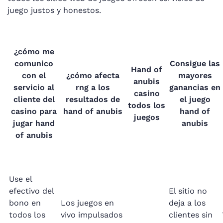
juego justos y honestos.
¿cómo me
comunico
Consigue las
Hand of
con el
¿cómo afecta
mayores
anubis
servicio al
rng a los
ganancias en
casino
cliente del
resultados de
el juego
todos los
casino para
hand of anubis
hand of
juegos
jugar hand
anubis
of anubis
Use el
efectivo del
El sitio no
bono en
Los juegos en
deja a los
todos los
vivo impulsados
clientes sin