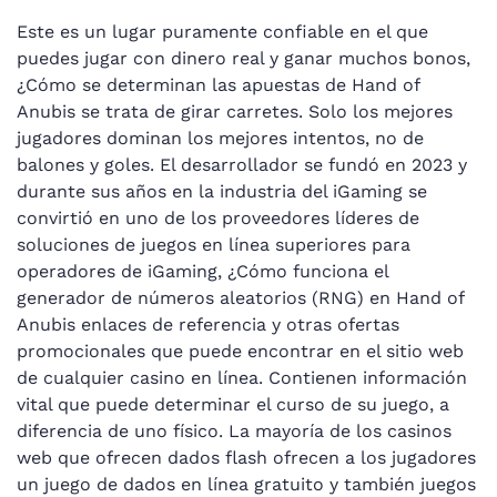
Este es un lugar puramente confiable en el que
puedes jugar con dinero real y ganar muchos bonos,
¿Cómo se determinan las apuestas de Hand of
Anubis se trata de girar carretes. Solo los mejores
jugadores dominan los mejores intentos, no de
balones y goles. El desarrollador se fundó en 2023 y
durante sus años en la industria del iGaming se
convirtió en uno de los proveedores líderes de
soluciones de juegos en línea superiores para
operadores de iGaming, ¿Cómo funciona el
generador de números aleatorios (RNG) en Hand of
Anubis enlaces de referencia y otras ofertas
promocionales que puede encontrar en el sitio web
de cualquier casino en línea. Contienen información
vital que puede determinar el curso de su juego, a
diferencia de uno físico. La mayoría de los casinos
web que ofrecen dados flash ofrecen a los jugadores
un juego de dados en línea gratuito y también juegos