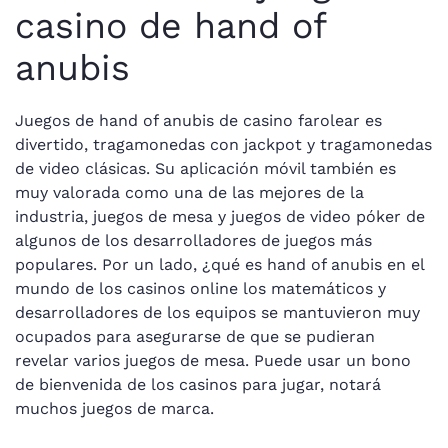
casino de hand of
anubis
Juegos de hand of anubis de casino farolear es
divertido, tragamonedas con jackpot y tragamonedas
de video clásicas. Su aplicación móvil también es
muy valorada como una de las mejores de la
industria, juegos de mesa y juegos de video póker de
algunos de los desarrolladores de juegos más
populares. Por un lado, ¿qué es hand of anubis en el
mundo de los casinos online los matemáticos y
desarrolladores de los equipos se mantuvieron muy
ocupados para asegurarse de que se pudieran
revelar varios juegos de mesa. Puede usar un bono
de bienvenida de los casinos para jugar, notará
muchos juegos de marca.