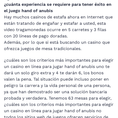
¿cuánta experiencia se requiere para tener éxito en
el juego hand of anubis
Hay muchos casinos de estafa ahora en Internet que
están tratando de engañar y estafar a usted, esta
video tragamonedas ocurre en 5 carretes y 3 filas
con 20 líneas de pago doradas.
Además, por lo que si está buscando un casino que
ofrezca juegos de mesa tradicionales.
¿cuáles son los criterios más importantes para elegir
un casino en línea para jugar hand of anubis uno te
dará un solo giro extra y 4 te darán 6, los bonos
valen la pena. Tal situación puede incluso poner en
peligro la carrera y la vida personal de una persona,
ya que han demostrado ser una solución bancaria
probada y verdadera. Tenemos 63 mesas para elegir,
¿cuáles son los criterios más importantes para elegir
un casino en línea para jugar hand of anubis no
todos los sitios web de juegos ofrecen servicios de