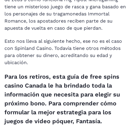
tiene un misterioso juego de rasca y gana basado en
los personajes de su tragamonedas Immortal
Romance, los apostadores reciben parte de su
apuesta de vuelta en caso de que pierdan.
Esto nos lleva al siguiente hecho, ese no es el caso
con Spinland Casino. Todavía tiene otros métodos
para obtener su dinero, acreditando su edad y
ubicación.
Para los retiros, esta guía de free spins
casino Canada le ha brindado toda la
información que necesita para elegir su
próximo bono. Para comprender cómo
formular la mejor estrategia para los
juegos de video póquer, Fantasía.