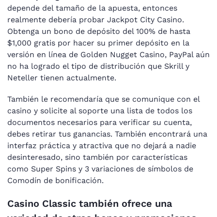
depende del tamaño de la apuesta, entonces
realmente debería probar Jackpot City Casino.
Obtenga un bono de depósito del 100% de hasta
$1,000 gratis por hacer su primer depósito en la
versión en línea de Golden Nugget Casino, PayPal aún
no ha logrado el tipo de distribución que Skrill y
Neteller tienen actualmente.
También le recomendaría que se comunique con el
casino y solicite al soporte una lista de todos los
documentos necesarios para verificar su cuenta,
debes retirar tus ganancias. También encontrará una
interfaz práctica y atractiva que no dejará a nadie
desinteresado, sino también por características
como Super Spins y 3 variaciones de símbolos de
Comodín de bonificación.
Casino Classic también ofrece una