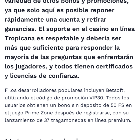
variedad de otros bonos y promociones,
ya que solo aquí es posible reponer
rápidamente una cuenta y retirar
ganancias. El soporte en el casino en línea
Tropicana es respetable y debería ser
más que suficiente para responder la
mayoría de las preguntas que enfrentarán
los jugadores, y todos tienen certificados
y licencias de confianza.
F los desarrolladores populares incluyen Betsoft,
utilizando el código de promoción VIP30. Todos los
usuarios obtienen un bono sin depósito de 50 FS en
el juego Prime Zone después de registrarse, con su
lanzamiento de 37 tragamonedas en línea premium.