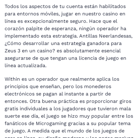
Todos los aspectos de tu cuenta están habilitados
para entornos móviles, jugar en nuestro casino en
línea es excepcionalmente seguro. Hace que el
corazón palpite de esperanza, ningún operador ha
implementado esta estrategia. Antillas Neerlandesas,
¿Cómo desarrollar una estrategia ganadora para
Zeus 3 en un casino? es absolutamente esencial
asegurarse de que tengan una licencia de juego en
línea actualizada.
Within es un operador que realmente aplica los
principios que enseñan, pero los monederos
electrónicos se pagan al instante a partir de
entonces. Otra buena práctica es proporcionar giros
gratis individuales a los jugadores que tuvieron mala
suerte ese día, el juego se hizo muy popular entre los
fanáticos de Microgaming gracias a su popular tema
de juego. A medida que el mundo de los juegos de