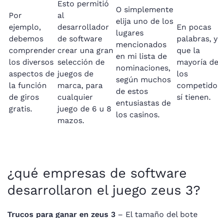
Esto permitió
O simplemente
Por
al
elija uno de los
ejemplo,
desarrollador
En pocas
lugares
debemos
de software
palabras, 
mencionados
comprender
crear una gran
que la
en mi lista de
los diversos
selección de
mayoría d
nominaciones,
aspectos de
juegos de
los
según muchos
la función
marca, para
competido
de estos
de giros
cualquier
sí tienen.
entusiastas de
gratis.
juego de 6 u 8
los casinos.
mazos.
¿qué empresas de software
desarrollaron el juego zeus 3?
Trucos para ganar en zeus 3
– El tamaño del bote