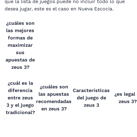
que la lista de juegos puede no incluir todo lo que
desea jugar, este es el caso en Nueva Escocia.
¿cuáles son
las mejores
formas de
maximizar
sus
apuestas de
zeus 3?
¿cuál es la
¿cuáles son
diferencia
Características
las apuestas
¿es legal 
entre zeus
del juego de
recomendadas
zeus 3?
3 y el juego
zeus 3
en zeus 3?
tradicional?