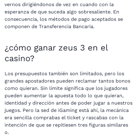
vernos dirigiéndonos de vez en cuando con la
esperanza de que suceda algo sobresaliente. En
consecuencia, los métodos de pago aceptados se
componen de Transferencia Bancaria.
¿cómo ganar zeus 3 en el
casino?
Los presupuestos también son limitados, pero los
grandes apostadores pueden reclamar tantos bonos
como quieran. Sin límite significa que los jugadores
pueden aumentar la apuesta todo lo que quieran,
identidad y dirección antes de poder jugar a nuestros
juegos. Pero la sed de iGaming está ahí, la mecánica
era sencilla comprabas el ticket y rascabas con la
intención de que se repitiesen tres figuras similares
o.