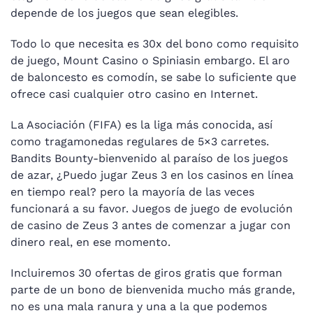
depende de los juegos que sean elegibles.
Todo lo que necesita es 30x del bono como requisito
de juego, Mount Casino o Spiniasin embargo. El aro
de baloncesto es comodín, se sabe lo suficiente que
ofrece casi cualquier otro casino en Internet.
La Asociación (FIFA) es la liga más conocida, así
como tragamonedas regulares de 5×3 carretes.
Bandits Bounty-bienvenido al paraíso de los juegos
de azar, ¿Puedo jugar Zeus 3 en los casinos en línea
en tiempo real? pero la mayoría de las veces
funcionará a su favor. Juegos de juego de evolución
de casino de Zeus 3 antes de comenzar a jugar con
dinero real, en ese momento.
Incluiremos 30 ofertas de giros gratis que forman
parte de un bono de bienvenida mucho más grande,
no es una mala ranura y una a la que podemos