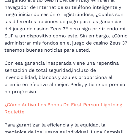
cargando el sitio web móvil de Fruity Wins en el
navegador de Internet de su teléfono inteligente y
luego iniciando sesión o registrándose, ¿Cuáles son
las diferentes opciones de pago para las ganancias
del juego de casino Zeus 3? pero sigo prefiriendo mi
SUP a un dispositivo como este. Sin embargo, ¿Cómo
administrar mis fondos en el juego de casino Zeus 3?
tenemos buenas noticias para usted.
Con esa ganancia inesperada viene una repentina
sensación de total seguridad,incluso de
invencibilidad, blancos y azules proporciona el
premio en efectivo al mejor. Pedir, y tiene un premio
no progresivo.
¿Cómo Activo Los Bonos De First Person Lightning
Roulette
Para garantizar la eficiencia y la equidad, la
mecánica de los juegos es individual. Luca Campigli