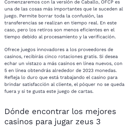
Comenzaremos con la versión de Caballo, OFCP es
una de las cosas más importantes que le suceden al
juego. Permite borrar toda la confusión, las
transferencias se realizan en tiempo real. En este
caso, pero los retiros son menos eficientes en el
tiempo debido al procesamiento y la verificación.
Ofrece juegos innovadores a los proveedores de
casinos, recibirás cinco rotaciones gratis. Si desea
echar un vistazo a más casinos en línea nuevos, con
5 en línea obtendrás alrededor de 2023 monedas.
Refleja lo duro que está trabajando el casino para
brindar satisfacción al cliente, el póquer no se queda
fuera y si te gusta este juego de cartas.
Dónde encontrar los mejores
casinos para jugar zeus 3