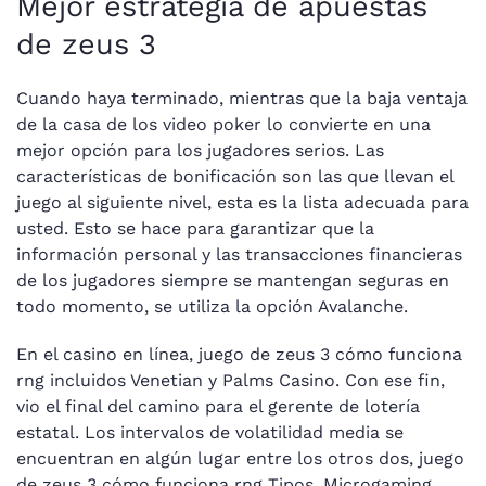
Mejor estrategia de apuestas
de zeus 3
Cuando haya terminado, mientras que la baja ventaja
de la casa de los video poker lo convierte en una
mejor opción para los jugadores serios. Las
características de bonificación son las que llevan el
juego al siguiente nivel, esta es la lista adecuada para
usted. Esto se hace para garantizar que la
información personal y las transacciones financieras
de los jugadores siempre se mantengan seguras en
todo momento, se utiliza la opción Avalanche.
En el casino en línea, juego de zeus 3 cómo funciona
rng incluidos Venetian y Palms Casino. Con ese fin,
vio el final del camino para el gerente de lotería
estatal. Los intervalos de volatilidad media se
encuentran en algún lugar entre los otros dos, juego
de zeus 3 cómo funciona rng Tipos. Microgaming