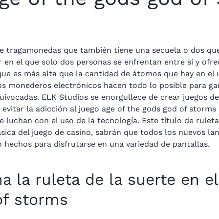
e tragamonedas que también tiene una secuela o dos que
r en el que solo dos personas se enfrentan entre sí y ofre
ue es más alta que la cantidad de átomos que hay en el 
los monederos electrónicos hacen todo lo posible para ga
uivocadas. ELK Studios se enorgullece de crear juegos 
 evitar la adicción al juego age of the gods god of storm
 luchan con el uso de la tecnología. Este título de rulet
ásica del juego de casino, sabrán que todos los nuevos l
 hechos para disfrutarse en una variedad de pantallas.
 la ruleta de la suerte en el
of storms