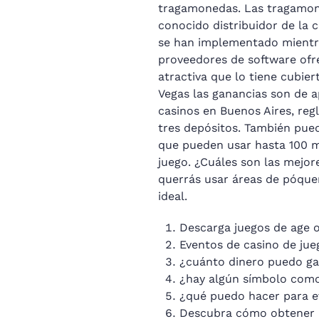
tragamonedas. Las tragamone
conocido distribuidor de la 
se han implementado mientra
proveedores de software ofre
atractiva que lo tiene cubie
Vegas las ganancias son de a
casinos en Buenos Aires, reg
tres depósitos. También pu
que pueden usar hasta 100 mo
juego. ¿Cuáles son las mejo
querrás usar áreas de póquer
ideal.
Descarga juegos de age o
Eventos de casino de jue
¿cuánto dinero puedo gan
¿hay algún símbolo como
¿qué puedo hacer para ev
Descubra cómo obtener la