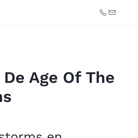
o De Age Of The
ms
 storms en