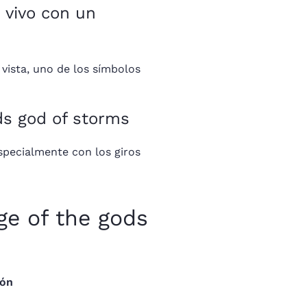
 vivo con un
vista, uno de los símbolos
ds god of storms
especialmente con los giros
ge of the gods
ión