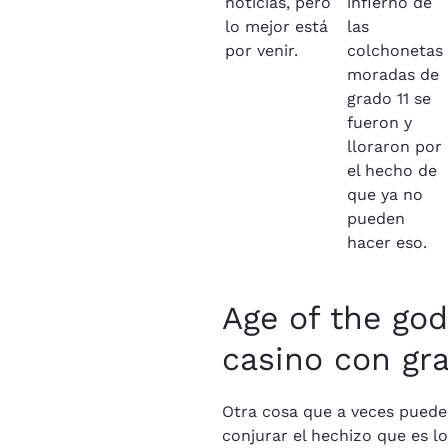
noticias, pero
infierno de
lo mejor está
las
por venir.
colchonetas
moradas de
grado 11 se
fueron y
lloraron por
el hecho de
que ya no
pueden
hacer eso.
Age of the go
casino con gr
Otra cosa que a veces puede d
conjurar el hechizo que es 