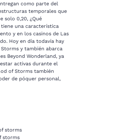
entregan como parte del
 estructuras temporales que
e solo 0,20, ¿Qué
tiene una característica
iento y en los casinos de Las
do. Hoy en día todavía hay
f Storms y también abarca
res Beyond Wonderland, ya
estar activas durante el
 God of Storms también
poder de póquer personal,
of storms
f storms