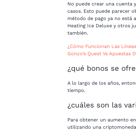
No puede crear una cuenta y
casos. Esto puede parecer o
método de pago ya no está ac
Heating Ice Deluxe y otros ju
también.
¿Cómo Funcionan Las Líneas
Gonzo’s Quest Vs Apuestas D
¿qué bonos se ofre
A lo largo de los años, ento
tiempo.
¿cuáles son las var
Para obtener un aumento en 
utilizando una criptomoneda 