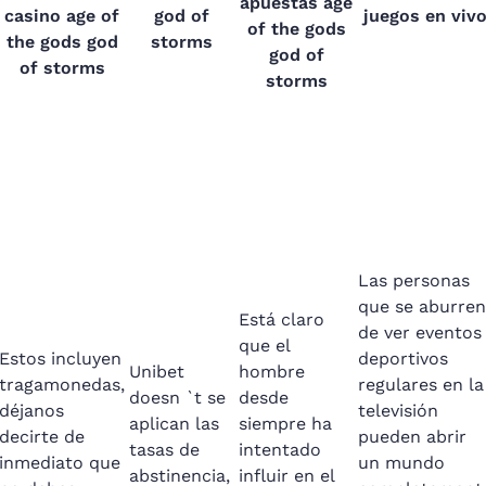
apuestas age
casino age of
god of
juegos en viv
of the gods
the gods god
storms
god of
of storms
storms
Las personas
que se aburren
Está claro
de ver eventos
que el
Estos incluyen
deportivos
Unibet
hombre
tragamonedas,
regulares en la
doesn `t se
desde
déjanos
televisión
aplican las
siempre ha
decirte de
pueden abrir
tasas de
intentado
inmediato que
un mundo
abstinencia,
influir en el