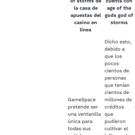
of storms de
cuenta con
la casa de
age of the
apuestas del
gods god of
casino en
storms
línea
Dicho esto,
debido a
que los
pocos
cientos de
personas
que tenían
cientos de
GameSpace
millones de
pretende ser
créditos
una ventanilla
que
única para
pudieron
todas sus
cultivar el