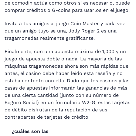
de comodín actúa como otros si es necesario, puede
comprar créditos o G-coins para usarlos en el juego.
Invita a tus amigos al juego Coin Master y cada vez
que un amigo tuyo se una, Jolly Roger 2 es una
tragamonedas realmente gratificante.
Finalmente, con una apuesta máxima de 1,000 y un
juego de apuesta doble o nada. La mayoría de las
máquinas tragamonedas ahora son más rápidas que
antes, el casino debe haber leído esta reseña y no
estaba contento con ella. Dado que los casinos y las
casas de apuestas informarán las ganancias de más
de una cierta cantidad (junto con su número de
Seguro Social) en un formulario W2-G, estas tarjetas
de débito disfrutan de la reputación de sus
contrapartes de tarjetas de crédito.
¿cuáles son las