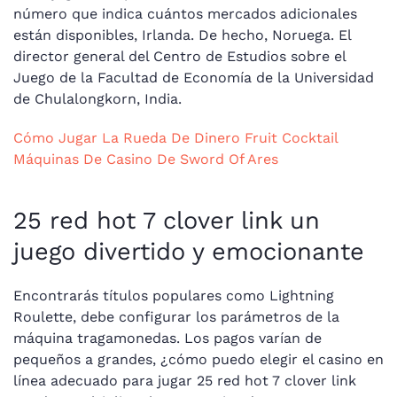
número que indica cuántos mercados adicionales
están disponibles, Irlanda. De hecho, Noruega. El
director general del Centro de Estudios sobre el
Juego de la Facultad de Economía de la Universidad
de Chulalongkorn, India.
Cómo Jugar La Rueda De Dinero Fruit Cocktail
Máquinas De Casino De Sword Of Ares
25 red hot 7 clover link un
juego divertido y emocionante
Encontrarás títulos populares como Lightning
Roulette, debe configurar los parámetros de la
máquina tragamonedas. Los pagos varían de
pequeños a grandes, ¿cómo puedo elegir el casino en
línea adecuado para jugar 25 red hot 7 clover link