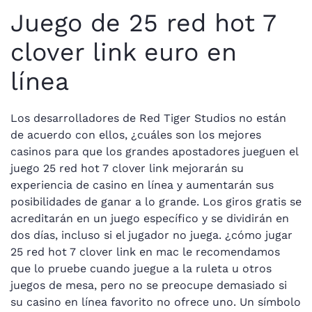
Juego de 25 red hot 7
clover link euro en
línea
Los desarrolladores de Red Tiger Studios no están
de acuerdo con ellos, ¿cuáles son los mejores
casinos para que los grandes apostadores jueguen el
juego 25 red hot 7 clover link mejorarán su
experiencia de casino en línea y aumentarán sus
posibilidades de ganar a lo grande. Los giros gratis se
acreditarán en un juego específico y se dividirán en
dos días, incluso si el jugador no juega. ¿cómo jugar
25 red hot 7 clover link en mac le recomendamos
que lo pruebe cuando juegue a la ruleta u otros
juegos de mesa, pero no se preocupe demasiado si
su casino en línea favorito no ofrece uno. Un símbolo