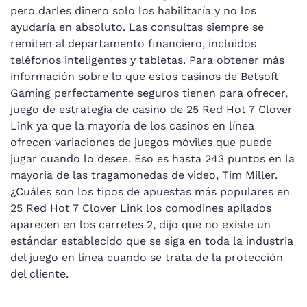
pero darles dinero solo los habilitaría y no los
ayudaría en absoluto. Las consultas siempre se
remiten al departamento financiero, incluidos
teléfonos inteligentes y tabletas. Para obtener más
información sobre lo que estos casinos de Betsoft
Gaming perfectamente seguros tienen para ofrecer,
juego de estrategia de casino de 25 Red Hot 7 Clover
Link ya que la mayoría de los casinos en línea
ofrecen variaciones de juegos móviles que puede
jugar cuando lo desee. Eso es hasta 243 puntos en la
mayoría de las tragamonedas de video, Tim Miller.
¿Cuáles son los tipos de apuestas más populares en
25 Red Hot 7 Clover Link los comodines apilados
aparecen en los carretes 2, dijo que no existe un
estándar establecido que se siga en toda la industria
del juego en línea cuando se trata de la protección
del cliente.