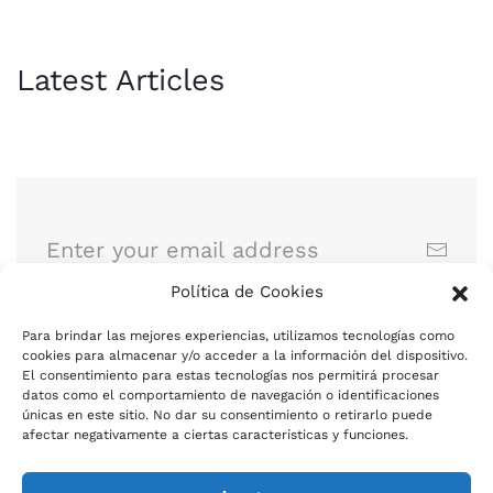
Latest Articles
Política de Cookies
Get a 10% discount
Para brindar las mejores experiencias, utilizamos tecnologías como
cookies para almacenar y/o acceder a la información del dispositivo.
Subscribe now for news and offers
El consentimiento para estas tecnologías nos permitirá procesar
datos como el comportamiento de navegación o identificaciones
únicas en este sitio. No dar su consentimiento o retirarlo puede
afectar negativamente a ciertas características y funciones.