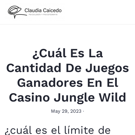
¿Cuál Es La
Cantidad De Juegos
Ganadores En El
Casino Jungle Wild
May 29, 2023
∙
¿cuál es el límite de