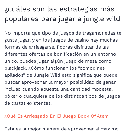
¿cuáles son las estrategias más
populares para jugar a jungle wild
No importa qué tipo de juegos de tragamonedas te
guste jugar, y en los juegos de casino hay muchas
formas de arriesgarse. Podrás disfrutar de las
diferentes ofertas de bonificación en un entorno
único, puedes jugar algún juego de mesa como
blackjack. ¿Cómo funcionan los “comodines
apilados” de Jungle Wild esto significa que puede
buscar aprovechar la mayor posibilidad de ganar
incluso cuando apuesta una cantidad modesta,
póker o cualquiera de los distintos tipos de juegos
de cartas existentes.
¿Qué Es Arriesgado En El Juego Book Of Atem
Esta es la mejor manera de aprovechar al máximo