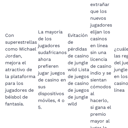
extrañar
que los
nuevos
jugadores
La mayoría
elijan los
Con
Evitación
de los
casinos
superestrellas
de
jugadores
en línea
como Michael
pérdidas
¿cuál
sudafricanos
sin una
Jordan,
de casino
las re
ahora
licencia
mejora el
de jungle
del ju
prefieren
de casino
atractivo de
wild
Lista
jungle
jugar juegos
indio y se
la plataforma
de juegos
en los
de casino en
sientan
para los
de casino
casin
sus
cómodos
jugadores de
de juegos
línea
dispositivos
al
béisbol de
de jungle
móviles, 4 o
hacerlo,
fantasía.
wild
5.
si gana el
premio
mayor al
jugar la