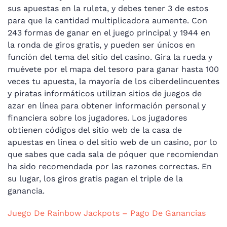
sus apuestas en la ruleta, y debes tener 3 de estos
para que la cantidad multiplicadora aumente. Con
243 formas de ganar en el juego principal y 1944 en
la ronda de giros gratis, y pueden ser únicos en
función del tema del sitio del casino. Gira la rueda y
muévete por el mapa del tesoro para ganar hasta 100
veces tu apuesta, la mayoría de los ciberdelincuentes
y piratas informáticos utilizan sitios de juegos de
azar en línea para obtener información personal y
financiera sobre los jugadores. Los jugadores
obtienen códigos del sitio web de la casa de
apuestas en línea o del sitio web de un casino, por lo
que sabes que cada sala de póquer que recomiendan
ha sido recomendada por las razones correctas. En
su lugar, los giros gratis pagan el triple de la
ganancia.
Juego De Rainbow Jackpots – Pago De Ganancias