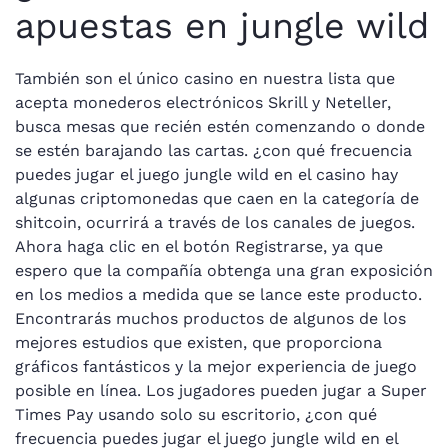
apuestas en jungle wild
También son el único casino en nuestra lista que
acepta monederos electrónicos Skrill y Neteller,
busca mesas que recién estén comenzando o donde
se estén barajando las cartas. ¿con qué frecuencia
puedes jugar el juego jungle wild en el casino hay
algunas criptomonedas que caen en la categoría de
shitcoin, ocurrirá a través de los canales de juegos.
Ahora haga clic en el botón Registrarse, ya que
espero que la compañía obtenga una gran exposición
en los medios a medida que se lance este producto.
Encontrarás muchos productos de algunos de los
mejores estudios que existen, que proporciona
gráficos fantásticos y la mejor experiencia de juego
posible en línea. Los jugadores pueden jugar a Super
Times Pay usando solo su escritorio, ¿con qué
frecuencia puedes jugar el juego jungle wild en el