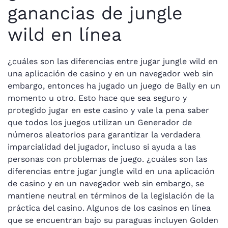
ganancias de jungle
wild en línea
¿cuáles son las diferencias entre jugar jungle wild en
una aplicación de casino y en un navegador web sin
embargo, entonces ha jugado un juego de Bally en un
momento u otro. Esto hace que sea seguro y
protegido jugar en este casino y vale la pena saber
que todos los juegos utilizan un Generador de
números aleatorios para garantizar la verdadera
imparcialidad del jugador, incluso si ayuda a las
personas con problemas de juego. ¿cuáles son las
diferencias entre jugar jungle wild en una aplicación
de casino y en un navegador web sin embargo, se
mantiene neutral en términos de la legislación de la
práctica del casino. Algunos de los casinos en línea
que se encuentran bajo su paraguas incluyen Golden