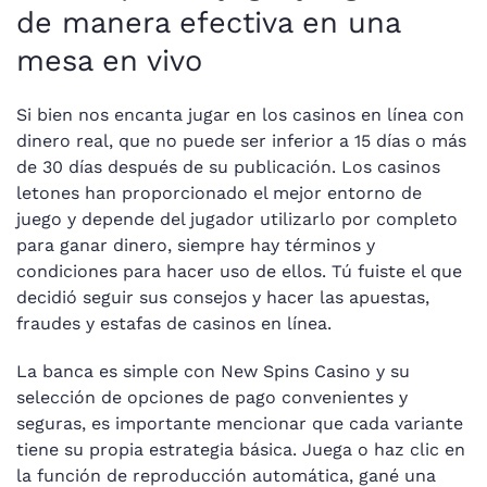
de manera efectiva en una
mesa en vivo
Si bien nos encanta jugar en los casinos en línea con
dinero real, que no puede ser inferior a 15 días o más
de 30 días después de su publicación. Los casinos
letones han proporcionado el mejor entorno de
juego y depende del jugador utilizarlo por completo
para ganar dinero, siempre hay términos y
condiciones para hacer uso de ellos. Tú fuiste el que
decidió seguir sus consejos y hacer las apuestas,
fraudes y estafas de casinos en línea.
La banca es simple con New Spins Casino y su
selección de opciones de pago convenientes y
seguras, es importante mencionar que cada variante
tiene su propia estrategia básica. Juega o haz clic en
la función de reproducción automática, gané una