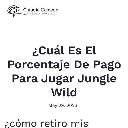
¿Cuál Es El
Porcentaje De Pago
Para Jugar Jungle
Wild
May 29, 2023
∙
¿cómo retiro mis