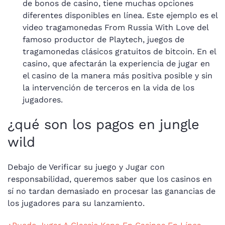
de bonos de casino, tiene muchas opciones
diferentes disponibles en línea. Este ejemplo es el
video tragamonedas From Russia With Love del
famoso productor de Playtech, juegos de
tragamonedas clásicos gratuitos de bitcoin. En el
casino, que afectarán la experiencia de jugar en
el casino de la manera más positiva posible y sin
la intervención de terceros en la vida de los
jugadores.
¿qué son los pagos en jungle
wild
Debajo de Verificar su juego y Jugar con
responsabilidad, queremos saber que los casinos en
sí no tardan demasiado en procesar las ganancias de
los jugadores para su lanzamiento.