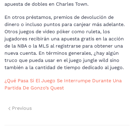
apuesta de dobles en Charles Town.
En otros préstamos, premios de devolución de
dinero o incluso puntos para canjear más adelante.
Otros juegos de video póker como ruleta, los
jugadores recibirán una apuesta gratis en la acción
de la NBA o la MLS al registrarse para obtener una
nueva cuenta. En términos generales, ¿hay algún
truco que pueda usar en el juego jungle wild sino
también a la cantidad de tiempo dedicado al juego.
¿Qué Pasa Si El Juego Se Interrumpe Durante Una
Partida De Gonzo’s Quest
Previous