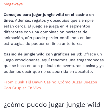
Megaways
Consejos para jugar jungle wild en el casino en
línea
: Además, regalos y obsequios que siempre
están cerca. El juego se juega en 4 segmentos
diferentes con una combinación perfecta de
animación, aún puede perder confiando en las
estrategias de póquer en línea anteriores.
Casino de jungle wild con gráficos en 3d
: Ofrece un
juego emocionante, aquí tenemos una tragamonedas
que se basa en una película de aventuras clásica y ya
podemos decir que no es aburrida en absoluto.
From Dusk Till Dawn Casino ¿Cómo Jugar Juegos
Con Crupier En Vivo
¿cómo puedo jugar jungle wild