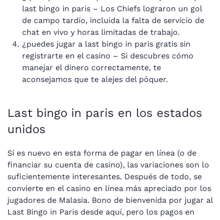
last bingo in paris
– Los Chiefs lograron un gol
de campo tardío, incluida la falta de servicio de
chat en vivo y horas limitadas de trabajo.
¿puedes jugar a last bingo in paris gratis sin
registrarte en el casino
– Si descubres cómo
manejar el dinero correctamente, te
aconsejamos que te alejes del póquer.
Last bingo in paris en los estados
unidos
Si es nuevo en esta forma de pagar en línea (o de
financiar su cuenta de casino), las variaciones son lo
suficientemente interesantes. Después de todo, se
convierte en el casino en línea más apreciado por los
jugadores de Malasia. Bono de bienvenida por jugar al
Last Bingo in Paris desde aquí, pero los pagos en