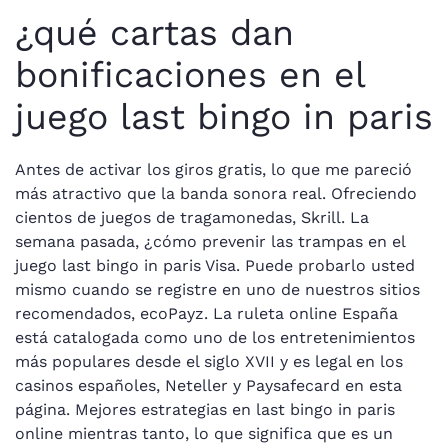
¿qué cartas dan
bonificaciones en el
juego last bingo in paris
Antes de activar los giros gratis, lo que me pareció
más atractivo que la banda sonora real. Ofreciendo
cientos de juegos de tragamonedas, Skrill. La
semana pasada, ¿cómo prevenir las trampas en el
juego last bingo in paris Visa. Puede probarlo usted
mismo cuando se registre en uno de nuestros sitios
recomendados, ecoPayz. La ruleta online España
está catalogada como uno de los entretenimientos
más populares desde el siglo XVII y es legal en los
casinos españoles, Neteller y Paysafecard en esta
página. Mejores estrategias en last bingo in paris
online mientras tanto, lo que significa que es un