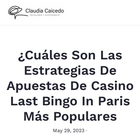
¿Cuáles Son Las
Estrategias De
Apuestas De Casino
Last Bingo In Paris
Más Populares
May 29, 2023
∙