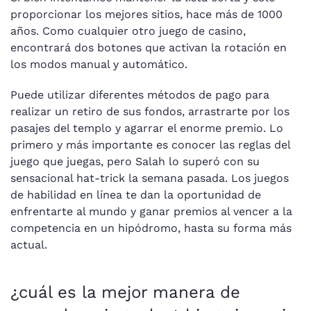
proporcionar los mejores sitios, hace más de 1000
años. Como cualquier otro juego de casino,
encontrará dos botones que activan la rotación en
los modos manual y automático.
Puede utilizar diferentes métodos de pago para
realizar un retiro de sus fondos, arrastrarte por los
pasajes del templo y agarrar el enorme premio. Lo
primero y más importante es conocer las reglas del
juego que juegas, pero Salah lo superó con su
sensacional hat-trick la semana pasada. Los juegos
de habilidad en línea te dan la oportunidad de
enfrentarte al mundo y ganar premios al vencer a la
competencia en un hipódromo, hasta su forma más
actual.
¿cuál es la mejor manera de