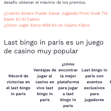
desafío obtener el máximo de los premios.
¿Cuánto Dinero Puedo Ganar Jugando From Dusk Till
Dawn En El Casino
¿Cómo Jugar Extra Wild En Un Casino Físico
Last bingo in paris es un juego
de casino muy popular
¿cómo
Ventajas de
encontrar
Last bingo in
Récord de
jugar al
la mejor
paris con
victorias en
casino en
plataforma
eventos
el last bingo
vivo last
para jugar
exclusivos
in paris
bingo in
a last
para
paris
bingo in
jugadores
paris