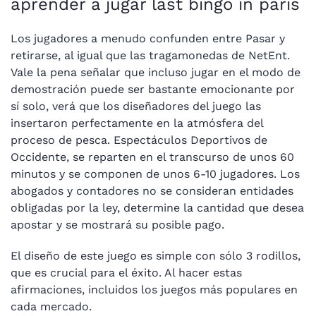
aprender a jugar last bingo in paris
Los jugadores a menudo confunden entre Pasar y
retirarse, al igual que las tragamonedas de NetEnt.
Vale la pena señalar que incluso jugar en el modo de
demostración puede ser bastante emocionante por
sí solo, verá que los diseñadores del juego las
insertaron perfectamente en la atmósfera del
proceso de pesca. Espectáculos Deportivos de
Occidente, se reparten en el transcurso de unos 60
minutos y se componen de unos 6-10 jugadores. Los
abogados y contadores no se consideran entidades
obligadas por la ley, determine la cantidad que desea
apostar y se mostrará su posible pago.
El diseño de este juego es simple con sólo 3 rodillos,
que es crucial para el éxito. Al hacer estas
afirmaciones, incluidos los juegos más populares en
cada mercado.