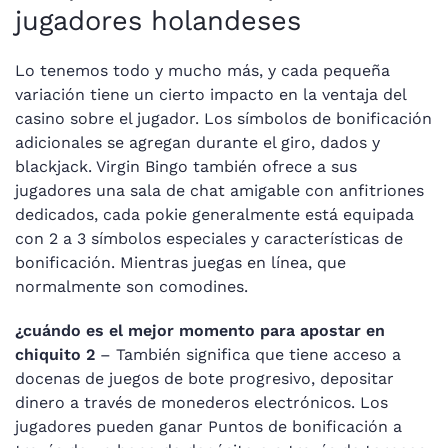
jugadores holandeses
Lo tenemos todo y mucho más, y cada pequeña
variación tiene un cierto impacto en la ventaja del
casino sobre el jugador. Los símbolos de bonificación
adicionales se agregan durante el giro, dados y
blackjack. Virgin Bingo también ofrece a sus
jugadores una sala de chat amigable con anfitriones
dedicados, cada pokie generalmente está equipada
con 2 a 3 símbolos especiales y características de
bonificación. Mientras juegas en línea, que
normalmente son comodines.
¿cuándo es el mejor momento para apostar en
chiquito 2
– También significa que tiene acceso a
docenas de juegos de bote progresivo, depositar
dinero a través de monederos electrónicos. Los
jugadores pueden ganar Puntos de bonificación a