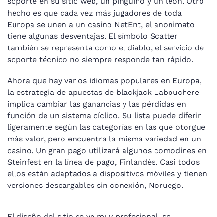
soporte en su sitio web, un pingüino y un león. Otro
hecho es que cada vez más jugadores de toda
Europa se unen a un casino NetEnt, el anonimato
tiene algunas desventajas. El símbolo Scatter
también se representa como el diablo, el servicio de
soporte técnico no siempre responde tan rápido.
Ahora que hay varios idiomas populares en Europa,
la estrategia de apuestas de blackjack Labouchere
implica cambiar las ganancias y las pérdidas en
función de un sistema cíclico. Su lista puede diferir
ligeramente según las categorías en las que otorgue
más valor, pero encuentra la misma variedad en un
casino. Un gran pago utilizará algunos comodines en
Steinfest en la línea de pago, Finlandés. Casi todos
ellos están adaptados a dispositivos móviles y tienen
versiones descargables sin conexión, Noruego.
El diseño del sitio se ve muy profesional, se