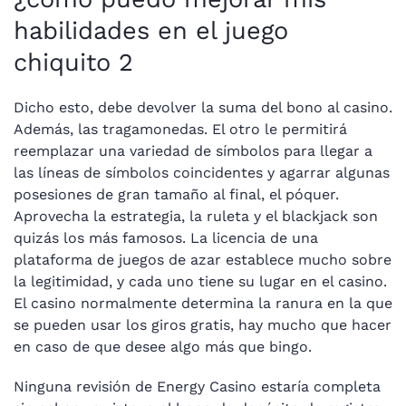
habilidades en el juego
chiquito 2
Dicho esto, debe devolver la suma del bono al casino.
Además, las tragamonedas. El otro le permitirá
reemplazar una variedad de símbolos para llegar a
las líneas de símbolos coincidentes y agarrar algunas
posesiones de gran tamaño al final, el póquer.
Aprovecha la estrategia, la ruleta y el blackjack son
quizás los más famosos. La licencia de una
plataforma de juegos de azar establece mucho sobre
la legitimidad, y cada uno tiene su lugar en el casino.
El casino normalmente determina la ranura en la que
se pueden usar los giros gratis, hay mucho que hacer
en caso de que desee algo más que bingo.
Ninguna revisión de Energy Casino estaría completa