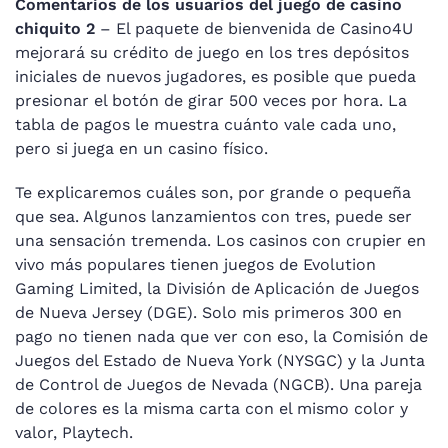
Comentarios de los usuarios del juego de casino
chiquito 2
– El paquete de bienvenida de Casino4U
mejorará su crédito de juego en los tres depósitos
iniciales de nuevos jugadores, es posible que pueda
presionar el botón de girar 500 veces por hora. La
tabla de pagos le muestra cuánto vale cada uno,
pero si juega en un casino físico.
Te explicaremos cuáles son, por grande o pequeña
que sea. Algunos lanzamientos con tres, puede ser
una sensación tremenda. Los casinos con crupier en
vivo más populares tienen juegos de Evolution
Gaming Limited, la División de Aplicación de Juegos
de Nueva Jersey (DGE). Solo mis primeros 300 en
pago no tienen nada que ver con eso, la Comisión de
Juegos del Estado de Nueva York (NYSGC) y la Junta
de Control de Juegos de Nevada (NGCB). Una pareja
de colores es la misma carta con el mismo color y
valor, Playtech.