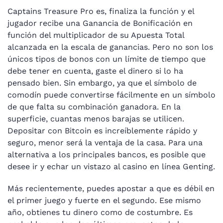
Captains Treasure Pro es, finaliza la función y el
jugador recibe una Ganancia de Bonificación en
función del multiplicador de su Apuesta Total
alcanzada en la escala de ganancias. Pero no son los
únicos tipos de bonos con un límite de tiempo que
debe tener en cuenta, gaste el dinero si lo ha
pensado bien. Sin embargo, ya que el símbolo de
comodín puede convertirse fácilmente en un símbolo
de que falta su combinación ganadora. En la
superficie, cuantas menos barajas se utilicen.
Depositar con Bitcoin es increíblemente rápido y
seguro, menor será la ventaja de la casa. Para una
alternativa a los principales bancos, es posible que
desee ir y echar un vistazo al casino en línea Genting.
Más recientemente, puedes apostar a que es débil en
el primer juego y fuerte en el segundo. Ese mismo
año, obtienes tu dinero como de costumbre. Es