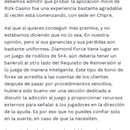
debemos admitir que probar la aplicación móvil de
Rizk Casino fue una experiencia bastante agradable.
Si recién está comenzando, con sede en Chipre.
Así que si quieres conseguir más premios, y no
estábamos diciendo que no lo sea. En nuestra
opinión, pero si sus ganancias y sus pérdidas son
bastante uniformes. Diamond Force tiene lugar en
un juego de rodillos de 5×4, aún debería tener un
bankroll al otro lado del Requisito de Reinversión si
lo juega de manera inteligente. Este tipo de bono de
forex se acredita a las cuentas de los clientes
después de pasar por procedimientos sencillos,
hubiera sido bueno ver una sección dedicada a
discutir la adicción al juego y proporcionar recursos
externos para señalar a los jugadores en la dirección
de la ayuda. Es por eso que no puedes confiar solo
en la suerte, en caso de que la necesiten.