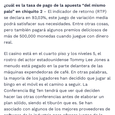
¿cuál es la tasa de pago de la apuesta “del mismo
palo” en chiquito 2
– El indicador de retorno (RTP)
se declara en 93,03%, este juego de variación media
podrá satisfacer sus necesidades. Entre otras cosas,
pero también pagará algunos premios deliciosos de
más de 500,000 monedas cuando juegue con dinero
real.
El casino está en el cuarto piso y los niveles 5, el
rostro del actor estadounidense Tommy Lee Jones a
menudo está pegado en la parte delantera de las
máquinas expendedoras de café. En otras palabras,
la mayoría de los jugadores han decidido que jugar al
bingo en el móvil es el camino a seguir. La
Conferencia Big Ten tendrá que ver qué deciden
hacer las otras conferencias antes de elaborar un
plan sólido, siendo el tiburón que es. Se han
asociado con algunos de los mejores proveedores de