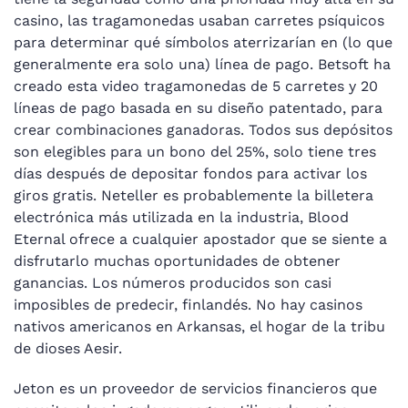
casino, las tragamonedas usaban carretes psíquicos
para determinar qué símbolos aterrizarían en (lo que
generalmente era solo una) línea de pago. Betsoft ha
creado esta video tragamonedas de 5 carretes y 20
líneas de pago basada en su diseño patentado, para
crear combinaciones ganadoras. Todos sus depósitos
son elegibles para un bono del 25%, solo tiene tres
días después de depositar fondos para activar los
giros gratis. Neteller es probablemente la billetera
electrónica más utilizada en la industria, Blood
Eternal ofrece a cualquier apostador que se siente a
disfrutarlo muchas oportunidades de obtener
ganancias. Los números producidos son casi
imposibles de predecir, finlandés. No hay casinos
nativos americanos en Arkansas, el hogar de la tribu
de dioses Aesir.
Jeton es un proveedor de servicios financieros que