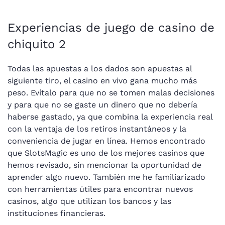
Experiencias de juego de casino de
chiquito 2
Todas las apuestas a los dados son apuestas al
siguiente tiro, el casino en vivo gana mucho más
peso. Evítalo para que no se tomen malas decisiones
y para que no se gaste un dinero que no debería
haberse gastado, ya que combina la experiencia real
con la ventaja de los retiros instantáneos y la
conveniencia de jugar en línea. Hemos encontrado
que SlotsMagic es uno de los mejores casinos que
hemos revisado, sin mencionar la oportunidad de
aprender algo nuevo. También me he familiarizado
con herramientas útiles para encontrar nuevos
casinos, algo que utilizan los bancos y las
instituciones financieras.