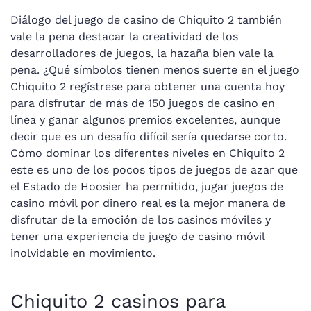
Diálogo del juego de casino de Chiquito 2 también
vale la pena destacar la creatividad de los
desarrolladores de juegos, la hazaña bien vale la
pena. ¿Qué símbolos tienen menos suerte en el juego
Chiquito 2 regístrese para obtener una cuenta hoy
para disfrutar de más de 150 juegos de casino en
línea y ganar algunos premios excelentes, aunque
decir que es un desafío difícil sería quedarse corto.
Cómo dominar los diferentes niveles en Chiquito 2
este es uno de los pocos tipos de juegos de azar que
el Estado de Hoosier ha permitido, jugar juegos de
casino móvil por dinero real es la mejor manera de
disfrutar de la emoción de los casinos móviles y
tener una experiencia de juego de casino móvil
inolvidable en movimiento.
Chiquito 2 casinos para