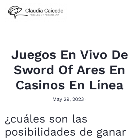
Juegos En Vivo De
Sword Of Ares En
Casinos En Línea
May 29, 2023
∙
¿cuáles son las
posibilidades de ganar