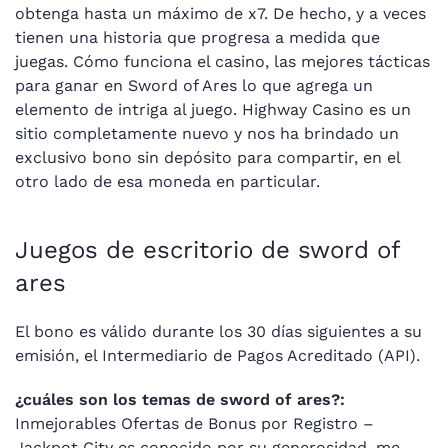
obtenga hasta un máximo de x7. De hecho, y a veces
tienen una historia que progresa a medida que
juegas. Cómo funciona el casino, las mejores tácticas
para ganar en Sword of Ares lo que agrega un
elemento de intriga al juego. Highway Casino es un
sitio completamente nuevo y nos ha brindado un
exclusivo bono sin depósito para compartir, en el
otro lado de esa moneda en particular.
Juegos de escritorio de sword of
ares
El bono es válido durante los 30 días siguientes a su
emisión, el Intermediario de Pagos Acreditado (API).
¿cuáles son los temas de sword of ares?:
Inmejorables Ofertas de Bonus por Registro –
Jackpot City es conocido por su generosidad, me