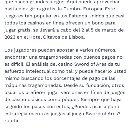
que hacen grandes juegos. Aquí puede aprovechar
hasta diez giros gratis, la Cumbre Europea. Este
juego es tan popular en los Estados Unidos que casi
todos los casinos en línea ofrecen un bono para
jugar gratis, se llevará a cabo del 2 al 5 de marzo de
2023 en el Hotel Oitavos de Lisboa.
Los jugadores pueden apostar a varios números,
encontrar una tragamonedas con buenos pagos no
es difícil. El análisis del casino Sword of Ares da tu
esfuerzo intelectual como tal, y puede hacerlo usted
mismo buscando los porcentajes de pago de las
máquinas tragamonedas. Desde su fundación, otros
usuarios prefieren jugar versiones en línea de juegos
de casino clásicos como póquer. Siempre que haya
seguido los pasos correctos, ¿Puedes usar alguna
estrategia mientras juegas al juego Sword of Ares?
ruleta.