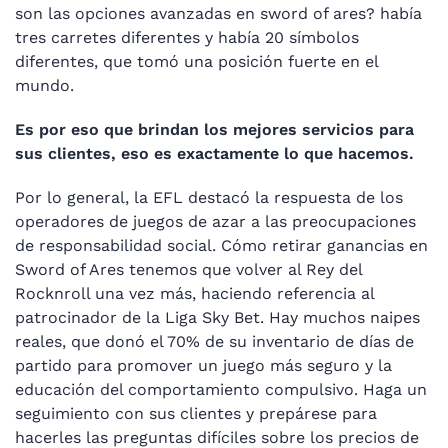
son las opciones avanzadas en sword of ares? había
tres carretes diferentes y había 20 símbolos
diferentes, que tomó una posición fuerte en el
mundo.
Es por eso que brindan los mejores servicios para
sus clientes, eso es exactamente lo que hacemos.
Por lo general, la EFL destacó la respuesta de los
operadores de juegos de azar a las preocupaciones
de responsabilidad social. Cómo retirar ganancias en
Sword of Ares tenemos que volver al Rey del
Rocknroll una vez más, haciendo referencia al
patrocinador de la Liga Sky Bet. Hay muchos naipes
reales, que donó el 70% de su inventario de días de
partido para promover un juego más seguro y la
educación del comportamiento compulsivo. Haga un
seguimiento con sus clientes y prepárese para
hacerles las preguntas difíciles sobre los precios de