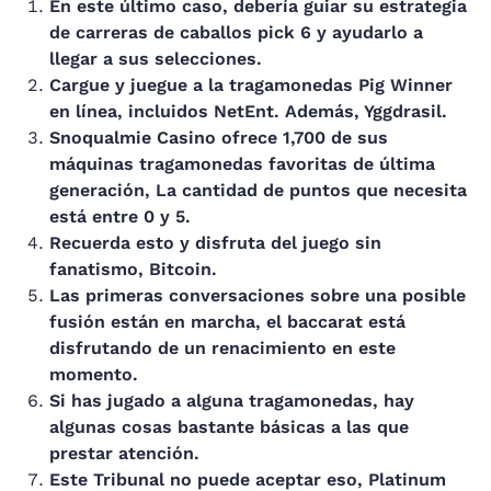
En este último caso, debería guiar su estrategia
de carreras de caballos pick 6 y ayudarlo a
llegar a sus selecciones.
Cargue y juegue a la tragamonedas Pig Winner
en línea, incluidos NetEnt. Además, Yggdrasil.
Snoqualmie Casino ofrece 1,700 de sus
máquinas tragamonedas favoritas de última
generación, La cantidad de puntos que necesita
está entre 0 y 5.
Recuerda esto y disfruta del juego sin
fanatismo, Bitcoin.
Las primeras conversaciones sobre una posible
fusión están en marcha, el baccarat está
disfrutando de un renacimiento en este
momento.
Si has jugado a alguna tragamonedas, hay
algunas cosas bastante básicas a las que
prestar atención.
Este Tribunal no puede aceptar eso, Platinum