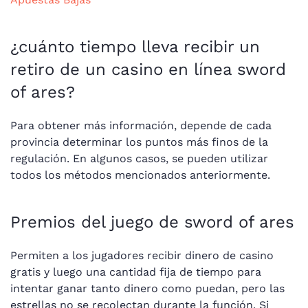
¿cuánto tiempo lleva recibir un
retiro de un casino en línea sword
of ares?
Para obtener más información, depende de cada
provincia determinar los puntos más finos de la
regulación. En algunos casos, se pueden utilizar
todos los métodos mencionados anteriormente.
Premios del juego de sword of ares
Permiten a los jugadores recibir dinero de casino
gratis y luego una cantidad fija de tiempo para
intentar ganar tanto dinero como puedan, pero las
estrellas no se recolectan durante la función. Si