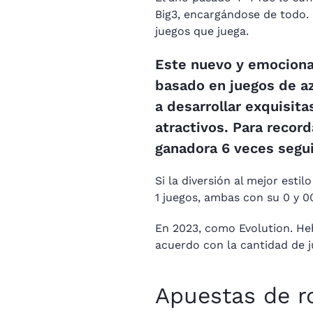
Big3, encargándose de todo. 
juegos que juega.
Este nuevo y emociona
basado en juegos de az
a desarrollar exquisit
atractivos. Para recor
ganadora 6 veces segu
Si la diversión al mejor esti
1 juegos, ambas con su 0 y 00.
En 2023, como Evolution. Heb
acuerdo con la cantidad de 
Apuestas de ro