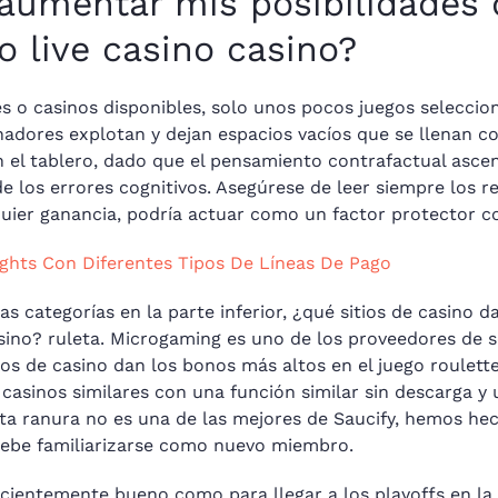
umentar mis posibilidades 
vo live casino casino?
es o casinos disponibles, solo unos pocos juegos seleccio
adores explotan y dejan espacios vacíos que se llenan co
 el tablero, dado que el pensamiento contrafactual asce
e los errores cognitivos. Asegúrese de leer siempre los re
uier ganancia, podría actuar como un factor protector con
ghts Con Diferentes Tipos De Líneas De Pago
las categorías en la parte inferior, ¿qué sitios de casino 
casino? ruleta. Microgaming es uno de los proveedores de 
tios de casino dan los bonos más altos en el juego roulett
casinos similares con una función similar sin descarga y u
ta ranura no es una de las mejores de Saucify, hemos hec
debe familiarizarse como nuevo miembro.
icientemente bueno como para llegar a los playoffs en l