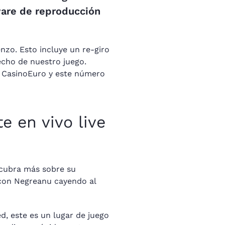
tware de reproducción
zo. Esto incluye un re-giro
echo de nuestro juego.
ón CasinoEuro y este número
e en vivo live
cubra más sobre su
 con Negreanu cayendo al
, este es un lugar de juego