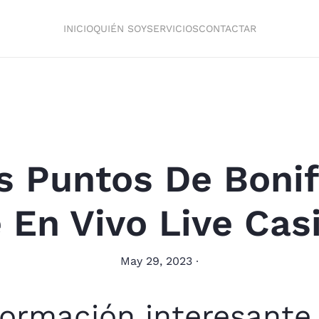
INICIO
QUIÉN SOY
SERVICIOS
CONTACTAR
 Puntos De Bonif
 En Vivo Live Cas
May 29, 2023
∙
formación interesante 