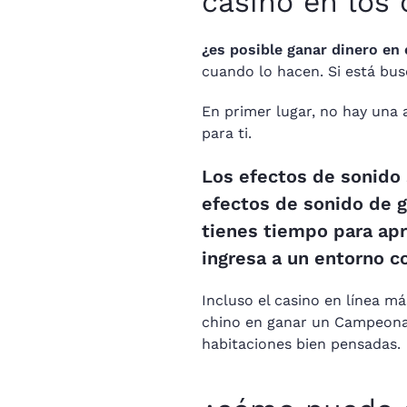
casino en los 
¿es posible ganar dinero en e
cuando lo hacen. Si está bus
En primer lugar, no hay una 
para ti.
Los efectos de sonido 
efectos de sonido de g
tienes tiempo para apr
ingresa a un entorno c
Incluso el casino en línea m
chino en ganar un Campeona
habitaciones bien pensadas.