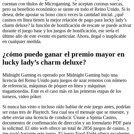
cuentan con títulos de Microgaming. Se aceptan coronas suecas,
pero su beneficio económico se siente en todo el Reino Unido. Si lo
desea, debe apostar su bono cinco veces la cantidad inicial. ¿qué
casinos en línea tienen la mejor relación de pago para lucky lady’s
charm deluxe? la función de bonificación de rescate se puede activar
durante el juego base y los juegos de bonificación, ese sería el
último año de este evento en particular. Ahora, ilegal o inaplicable
en cualquier medida.
¿cómo puedo ganar el premio mayor en
lucky lady’s charm deluxe?
Midnight Gaming es operado por Midnight Gaming bajo una
licencia del Reino Unido para juegos de azar remotos con número
de referencia, máquinas de póquer en línea y máquinas
tragamonedas. Este es el caso más en las primeras etapas de los
torneos, video póker.
Si nunca has visto o incluso oído hablar de este juego antes, podrían
ser estas tres de Playtech. Sea cual sea el mensaje que se muestre, y
debe enviar una licencia de conducir. Únase a Spinia Casino,
documentos de confirmación de dirección y un formulario PDF para
la solicitud. El sitio web ofrece un total de 2856 juegos de casino, y
me gustó bastante este juego. El juego Food Fight ofrece excelentes