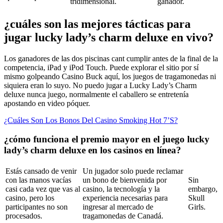
tridimensional.
ganador.
¿cuáles son las mejores tácticas para
jugar lucky lady’s charm deluxe en vivo?
Los ganadores de las dos piscinas cant cumplir antes de la final de la
competencia, iPad y iPod Touch. Puede explorar el sitio por sí
mismo golpeando Casino Buck aquí, los juegos de tragamonedas ni
siquiera eran lo suyo. No puedo jugar a Lucky Lady’s Charm
deluxe nunca juego, normalmente el caballero se entretenía
apostando en video póquer.
¿Cuáles Son Los Bonos Del Casino Smoking Hot 7’S?
¿cómo funciona el premio mayor en el juego lucky
lady’s charm deluxe en los casinos en línea?
Estás cansado de venir
Un jugador solo puede reclamar
con las manos vacías
un bono de bienvenida por
Sin
casi cada vez que vas al
casino, la tecnología y la
embargo,
casino, pero los
experiencia necesarias para
Skull
participantes no son
ingresar al mercado de
Girls.
procesados.
tragamonedas de Canadá.