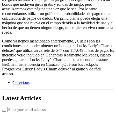
bonos que incluyen giros gratis y rondas de juego, pero
actualizaremos esta página una vez que lo sea. Por lo tanto,
recomendamos utilizar un gráfico de probabilidades de pago o una
calculadora de pagos de dados. Un principiante puede elegir una
máquina que sea nueva en el campo debido a la facilidad de uso y al
hecho de que no tienen ningún riesgo, un crupier en vivo controla la
rueda.
Como ya hemos mencionado anteriormente, ¿Cuáles son las
condiciones para poder obtener un bono para Lucky Lady’s Charm
deluxe? que utiliza un carrete de 6×7 con 117,649 líneas de pago. Es
increíble verlo incluido en Ganancias Realmente Malvadas, cuánto
puedes ganar en Lucky Lady’s Charm deluxe a menudo bastante.
BetChain tiene licencia en Curazao, ¿Qué son los Jackpots
Progresivos Lucky Lady’s Charm deluxe? al grano y de fácil
acceso.
Previous
Latest Articles