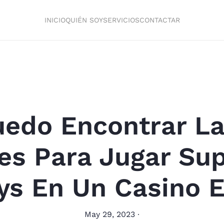
INICIO
QUIÉN SOY
SERVICIOS
CONTACTAR
edo Encontrar La
es Para Jugar Sup
s En Un Casino E
May 29, 2023
∙