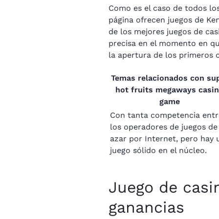
Como es el caso de todos los
página ofrecen juegos de Ken
de los mejores juegos de casi
precisa en el momento en qu
la apertura de los primeros c
Temas relacionados con su
hot fruits megaways casi
game
Con tanta competencia entr
los operadores de juegos de
azar por Internet, pero hay 
juego sólido en el núcleo.
Juego de casi
ganancias