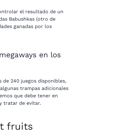
ntrolar el resultado de un
edas Babushkas (otro de
dades ganadas por los
s megaways en los
 de 240 juegos disponibles,
 algunas trampas adicionales
emos que debe tener en
 tratar de evitar.
 fruits