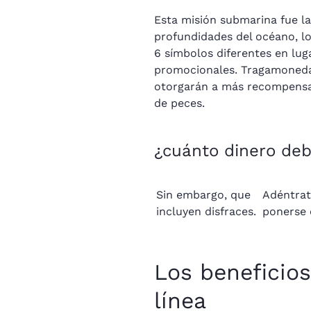
Esta misión submarina fue la
profundidades del océano, los
6 símbolos diferentes en lug
promocionales. Tragamonedas
otorgarán a más recompensas
de peces.
¿cuánto dinero deb
Sin embargo, que
Adéntrat
incluyen disfraces.
ponerse 
Los beneficios
línea