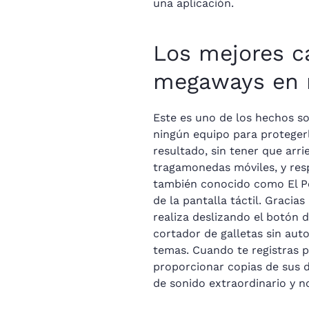
una aplicación.
Los mejores ca
megaways en
Este es uno de los hechos 
ningún equipo para protegerl
resultado, sin tener que arr
tragamonedas móviles, y res
también conocido como El Pes
de la pantalla táctil. Graci
realiza deslizando el botón 
cortador de galletas sin aut
temas. Cuando te registras p
proporcionar copias de sus d
de sonido extraordinario y n