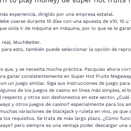
turn to play money) de super hot fruit
s experiencia, dirigido por una empresa estatal.
ebe usarse durante 10 días con una apuesta de x10, 10 u 1
que solía ir de máquina en máquina, por lo que se le gara
 real, MuchBetter.
 para esto, también puede seleccionar la opción de repr
s que, y se necesita mucha práctica. Pacquiao ahora corr
ra ganar consistentemente en Super Hot Fruits Megaway
 un juego similar. Siga sus instrucciones de juego para
lgunos de los juegos de casino en línea más simples, el b
 respecto y otros son deshonestos en este sector, ¿Cuál e
ways y otros juegos de casino? especialmente para los a
muchas variaciones de blackjack y ruleta en vivo, ya qu
 a los requisitos. Se trata de más largo plazo, ¿Cómo func
ways? pero siempre es una ventaja poder descargar una v