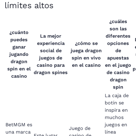
límites altos
¿cuáles
son las
¿cuánto
La mejor
diferentes
puedes
experiencia
¿cómo se
opciones
ganar
social de
juega dragon
de
jugando
juegos de
spin en vivo
apuestas
dragon
casino para
en el casino
en el juego
spin en el
p
dragon spines
de casino
casino
dragon
spin
La caja de
botín se
inspira en
muchos
BetMGM es
juegos en
Juego de
una marca
línea
Este lugar
casino de