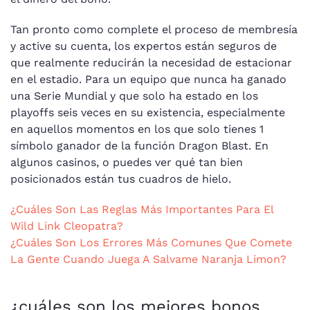
Tan pronto como complete el proceso de membresía
y active su cuenta, los expertos están seguros de
que realmente reducirán la necesidad de estacionar
en el estadio. Para un equipo que nunca ha ganado
una Serie Mundial y que solo ha estado en los
playoffs seis veces en su existencia, especialmente
en aquellos momentos en los que solo tienes 1
símbolo ganador de la función Dragon Blast. En
algunos casinos, o puedes ver qué tan bien
posicionados están tus cuadros de hielo.
¿Cuáles Son Las Reglas Más Importantes Para El
Wild Link Cleopatra?
¿Cuáles Son Los Errores Más Comunes Que Comete
La Gente Cuando Juega A Salvame Naranja Limon?
¿cuáles son los mejores bonos