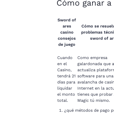
Cómo ganar a l
Sword of
ares
Cómo se resuel
casino
problemas técn
consejos
sword of ar
de juego
Cuando
Como empresa
en el
galardonada que a
Casino,
actualiza platafo
tendrá 21
software para una
días para
avalancha de casi
liquidar
Internet en la act
el monto
tienes que probar
total.
Magic tú mismo.
¿qué métodos de pago pue