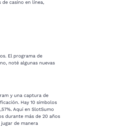
 de casino en línea,
os. El programa de
ino, noté algunas nuevas
gram y una captura de
ficación. Hay 10 símbolos
95,57%. Aquí en SlotSumo
nos durante más de 20 años
 jugar de manera