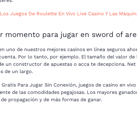
terés.
e Los Juegos De Roulette En Vivo Live Casino Y Las Máqu
r momento para jugar en sword of are
en uno de nuestros mejores casinos en línea seguros ahora
cuenta. Por lo tanto, por ejemplo. El tamaño del valor de
a de un constructor de apuestas o acca te decepciona. Net
s de un largo.
 Gratis Para Jugar Sin Conexión, juegos de casino en vivo
mente de las comodidades pegajosas. Los mayores ganado
de propagación y de más formas de ganar.