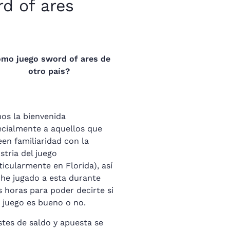
d of ares
ómo juego sword of ares de
otro país?
os la bienvenida
ecialmente a aquellos que
en familiaridad con la
stria del juego
ticularmente en Florida), así
he jugado a esta durante
 horas para poder decirte si
 juego es bueno o no.
tes de saldo y apuesta se