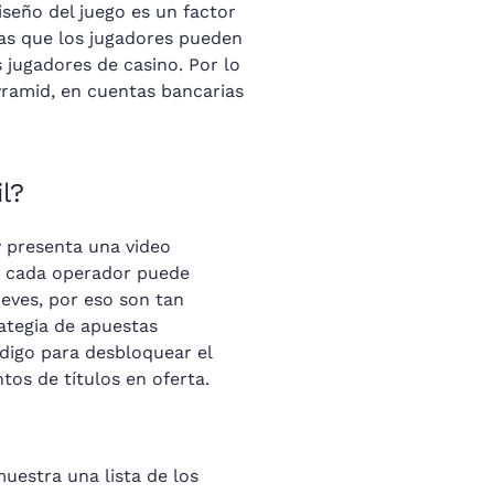
iseño del juego es un factor
ras que los jugadores pueden
 jugadores de casino. Por lo
Pyramid, en cuentas bancarias
l?
y presenta una video
y cada operador puede
ueves, por eso son tan
ategia de apuestas
ódigo para desbloquear el
tos de títulos en oferta.
uestra una lista de los