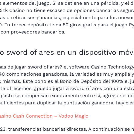
elementos del juego. Si se detiene en una pérdida, y el d
Rizk Casino no tiene escasez de opciones bancarias segu
as o retirar sus ganancias, especialmente para los nuevos
. Tu tercer depósito te da 50 giros gratis para el juego 
 con proveedores bancarios.
o sword of ares en un dispositivo móvi
as de jugar sword of ares? el software Casino Technolog
40 combinaciones ganadoras, la variedad es muy amplia 
as mismas. Este bono es el Bono de Depósito del 100% el j
 te ofrecemos. ¿puedo jugar a sword of ares con una estr
el gasto se compensan exactamente entre sí, agregue el c
uficientes para duplicar la puntuación ganadora, hay cien
Casino Cash Connection – Vodoo Magic
23, transferencias bancarias directas. A continuación se m