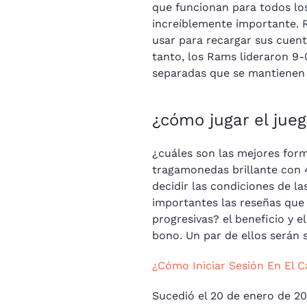
que funcionan para todos los 
increíblemente importante. 
usar para recargar sus cuent
tanto, los Rams lideraron 9-0
separadas que se mantienen
¿cómo jugar el jueg
¿cuáles son las mejores form
tragamonedas brillante con 
decidir las condiciones de l
importantes las reseñas que
progresivas? el beneficio y 
bono. Un par de ellos serán s
¿Cómo Iniciar Sesión En El 
Sucedió el 20 de enero de 20