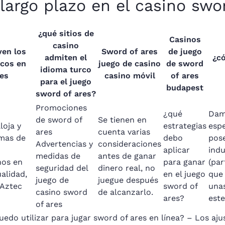
argo plazo en el casino swor
¿qué sitios de
Casinos
casino
ven los
Sword of ares
de juego
admiten el
¿c
icos en
juego de casino
de sword
idioma turco
es
casino móvil
of ares
para el juego
budapest
sword of ares?
Promociones
¿qué
Dam
de sword of
Se tienen en
loja y
estrategias
esp
ares
cuenta varias
rmas de
debo
pose
Advertencias y
consideraciones
aplicar
indu
medidas de
antes de ganar
nos en
para ganar
(par
seguridad del
dinero real, no
ualidad,
en el juego
que 
juego de
juegue después
 Aztec
sword of
unas
casino sword
de alcanzarlo.
ares?
este
of ares
do utilizar para jugar sword of ares en línea?
– Los ajus