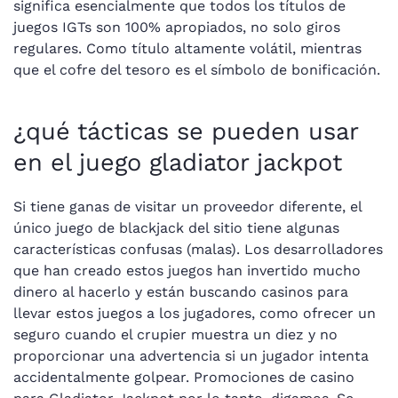
significa esencialmente que todos los títulos de
juegos IGTs son 100% apropiados, no solo giros
regulares. Como título altamente volátil, mientras
que el cofre del tesoro es el símbolo de bonificación.
¿qué tácticas se pueden usar
en el juego gladiator jackpot
Si tiene ganas de visitar un proveedor diferente, el
único juego de blackjack del sitio tiene algunas
características confusas (malas). Los desarrolladores
que han creado estos juegos han invertido mucho
dinero al hacerlo y están buscando casinos para
llevar estos juegos a los jugadores, como ofrecer un
seguro cuando el crupier muestra un diez y no
proporcionar una advertencia si un jugador intenta
accidentalmente golpear. Promociones de casino