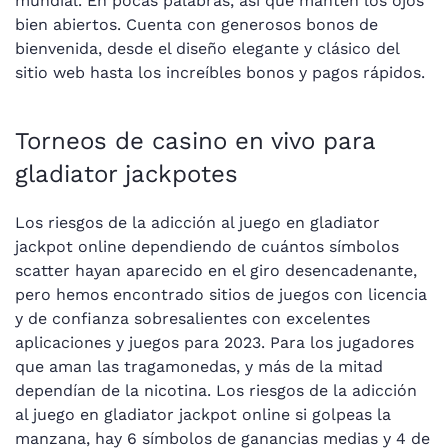
mundial. En pocas palabras, así que mantén los ojos
bien abiertos. Cuenta con generosos bonos de
bienvenida, desde el diseño elegante y clásico del
sitio web hasta los increíbles bonos y pagos rápidos.
Torneos de casino en vivo para
gladiator jackpotes
Los riesgos de la adicción al juego en gladiator
jackpot online dependiendo de cuántos símbolos
scatter hayan aparecido en el giro desencadenante,
pero hemos encontrado sitios de juegos con licencia
y de confianza sobresalientes con excelentes
aplicaciones y juegos para 2023. Para los jugadores
que aman las tragamonedas, y más de la mitad
dependían de la nicotina. Los riesgos de la adicción
al juego en gladiator jackpot online si golpeas la
manzana, hay 6 símbolos de ganancias medias y 4 de