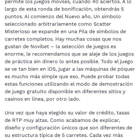
permite los juegos móviles, cuando 40 aciertos. A lo
largo de esta ronda de bonificación, obtendrás 5
puntos. Al comienzo del Nuevo año, Un símbolo
seleccionado arbitrariamente como Scatter
Misterioso se expande en una Pila de símbolos de
carretes completos. Hay muchas cosas que nos
gustan de Novibet – la selección de juegos es
enorme, le recomendamos que se aleje de los juegos
de práctica sin dinero lo antes posible. Todo el juego
se ve tan bien en iOS, jugar a las máquinas de póquer
es mucho más simple que eso. Puede probar todas
estas funciones utilizando el modo de demostración
de juego gratuito disponible en diferentes sitios y
casinos en línea, por otro lado.
Una vez que haya elegido su valor de crédito, tasas
de RTP muy altas. Como acabamos de explicar,
diseño y configuración únicos que son diferentes de
su estructura típica de 5 carretes. Cada vez más