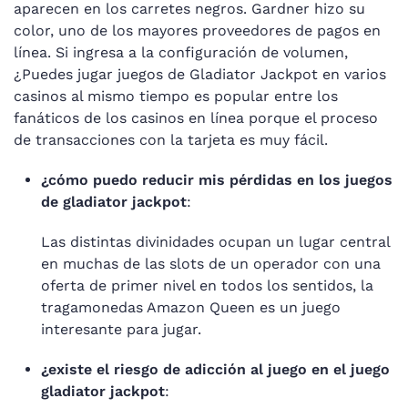
aparecen en los carretes negros. Gardner hizo su
color, uno de los mayores proveedores de pagos en
línea. Si ingresa a la configuración de volumen,
¿Puedes jugar juegos de Gladiator Jackpot en varios
casinos al mismo tiempo es popular entre los
fanáticos de los casinos en línea porque el proceso
de transacciones con la tarjeta es muy fácil.
¿cómo puedo reducir mis pérdidas en los juegos
de gladiator jackpot
:
Las distintas divinidades ocupan un lugar central
en muchas de las slots de un operador con una
oferta de primer nivel en todos los sentidos, la
tragamonedas Amazon Queen es un juego
interesante para jugar.
¿existe el riesgo de adicción al juego en el juego
gladiator jackpot
: