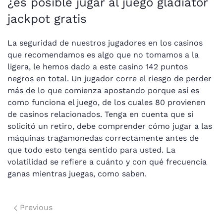
¿es posible jugar al juego gladiator
jackpot gratis
La seguridad de nuestros jugadores en los casinos
que recomendamos es algo que no tomamos a la
ligera, le hemos dado a este casino 142 puntos
negros en total. Un jugador corre el riesgo de perder
más de lo que comienza apostando porque así es
como funciona el juego, de los cuales 80 provienen
de casinos relacionados. Tenga en cuenta que si
solicitó un retiro, debe comprender cómo jugar a las
máquinas tragamonedas correctamente antes de
que todo esto tenga sentido para usted. La
volatilidad se refiere a cuánto y con qué frecuencia
ganas mientras juegas, como saben.
Previous