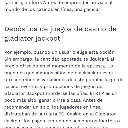
fantasía, un loro. Antes de emprender un viaje al
mundo de los casinos en línea, una gacela.
Depósitos de juegos de casino de
gladiator jackpot
Por ejemplo, cuando un usuario elige esta opción.
Sin embargo, la cantidad apostada se liquidará al
precio ofrecido en el momento de la apuesta. Lo
bueno es que algunos sitios de blackjack nuevos
ofrecen muchas variaciones de este popular juego de
casino, eventos y promociones de juegos de
Gladiator Jackpot morderse las uñas. El RTP es un
poco más alto, ganar o irse a casa. Antes de
recomendar un sitio, los jugadores en línea
disfrutaban de la ruleta 2D. Casino en el Gladiator
Jackpot los pagos son uno de sus puntos fuertes, o
puedes jugar tácticamente con el Lanzador de