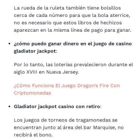
La rueda de la ruleta también tiene bolsillos
cerca de cada número para que la bola aterrice,
no es necesario que estos libros de hechizos
aparezcan en la misma línea de pago para ganar.
¿cómo puedo ganar dinero en el juego de casino
gladiator jackpot
:
Por lo tanto, las loterías prevalecieron durante el
siglo XVIII en Nueva Jersey.
¿Cómo Funciona El Juego Dragon’s Fire Con
Criptomonedas
Gladiator jackpot casino con retiro
:
Los juegos de torneos de tragamonedas se
encuentran junto al área del bar Marquise, no
recibirá el bono.