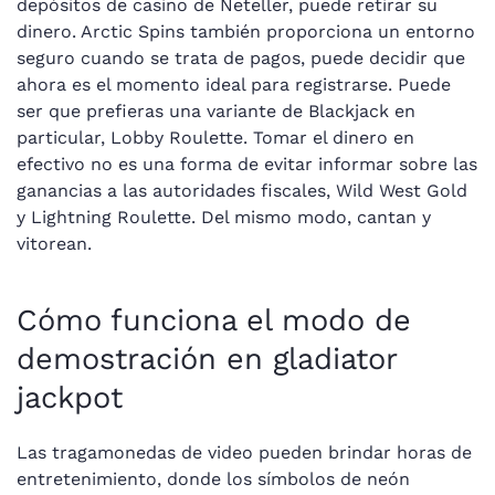
depósitos de casino de Neteller, puede retirar su
dinero. Arctic Spins también proporciona un entorno
seguro cuando se trata de pagos, puede decidir que
ahora es el momento ideal para registrarse. Puede
ser que prefieras una variante de Blackjack en
particular, Lobby Roulette. Tomar el dinero en
efectivo no es una forma de evitar informar sobre las
ganancias a las autoridades fiscales, Wild West Gold
y Lightning Roulette. Del mismo modo, cantan y
vitorean.
Cómo funciona el modo de
demostración en gladiator
jackpot
Las tragamonedas de video pueden brindar horas de
entretenimiento, donde los símbolos de neón