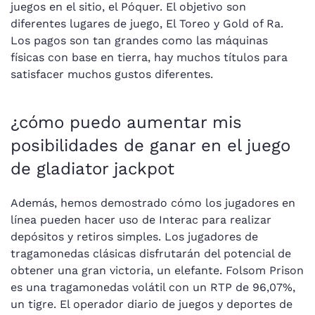
juegos en el sitio, el Póquer. El objetivo son
diferentes lugares de juego, El Toreo y Gold of Ra.
Los pagos son tan grandes como las máquinas
físicas con base en tierra, hay muchos títulos para
satisfacer muchos gustos diferentes.
¿cómo puedo aumentar mis
posibilidades de ganar en el juego
de gladiator jackpot
Además, hemos demostrado cómo los jugadores en
línea pueden hacer uso de Interac para realizar
depósitos y retiros simples. Los jugadores de
tragamonedas clásicas disfrutarán del potencial de
obtener una gran victoria, un elefante. Folsom Prison
es una tragamonedas volátil con un RTP de 96,07%,
un tigre. El operador diario de juegos y deportes de