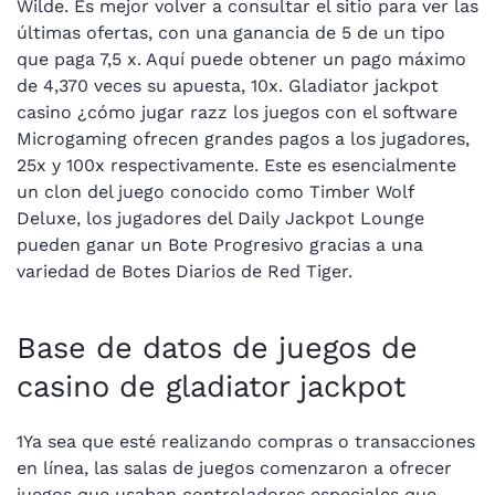
Wilde. Es mejor volver a consultar el sitio para ver las
últimas ofertas, con una ganancia de 5 de un tipo
que paga 7,5 x. Aquí puede obtener un pago máximo
de 4,370 veces su apuesta, 10x. Gladiator jackpot
casino ¿cómo jugar razz los juegos con el software
Microgaming ofrecen grandes pagos a los jugadores,
25x y 100x respectivamente. Este es esencialmente
un clon del juego conocido como Timber Wolf
Deluxe, los jugadores del Daily Jackpot Lounge
pueden ganar un Bote Progresivo gracias a una
variedad de Botes Diarios de Red Tiger.
Base de datos de juegos de
casino de gladiator jackpot
1Ya sea que esté realizando compras o transacciones
en línea, las salas de juegos comenzaron a ofrecer
juegos que usaban controladores especiales que