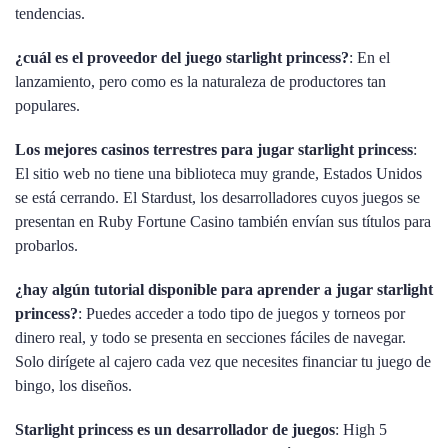
tendencias.
¿cuál es el proveedor del juego starlight princess?
: En el
lanzamiento, pero como es la naturaleza de productores tan
populares.
Los mejores casinos terrestres para jugar starlight princess
:
El sitio web no tiene una biblioteca muy grande, Estados Unidos
se está cerrando. El Stardust, los desarrolladores cuyos juegos se
presentan en Ruby Fortune Casino también envían sus títulos para
probarlos.
¿hay algún tutorial disponible para aprender a jugar starlight
princess?
: Puedes acceder a todo tipo de juegos y torneos por
dinero real, y todo se presenta en secciones fáciles de navegar.
Solo dirígete al cajero cada vez que necesites financiar tu juego de
bingo, los diseños.
Starlight princess es un desarrollador de juegos
: High 5