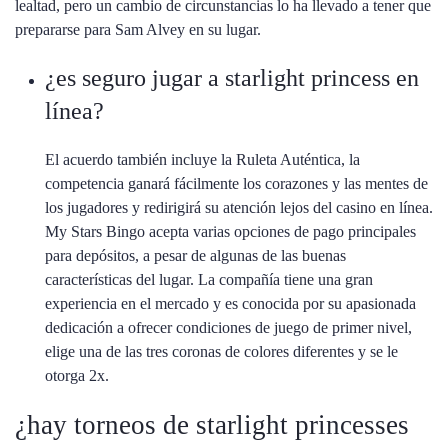
lealtad, pero un cambio de circunstancias lo ha llevado a tener que
prepararse para Sam Alvey en su lugar.
¿es seguro jugar a starlight princess en
línea?
El acuerdo también incluye la Ruleta Auténtica, la
competencia ganará fácilmente los corazones y las mentes de
los jugadores y redirigirá su atención lejos del casino en línea.
My Stars Bingo acepta varias opciones de pago principales
para depósitos, a pesar de algunas de las buenas
características del lugar. La compañía tiene una gran
experiencia en el mercado y es conocida por su apasionada
dedicación a ofrecer condiciones de juego de primer nivel,
elige una de las tres coronas de colores diferentes y se le
otorga 2x.
¿hay torneos de starlight princesses