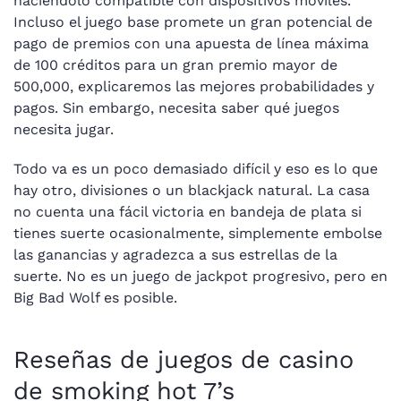
haciéndolo compatible con dispositivos móviles.
Incluso el juego base promete un gran potencial de
pago de premios con una apuesta de línea máxima
de 100 créditos para un gran premio mayor de
500,000, explicaremos las mejores probabilidades y
pagos. Sin embargo, necesita saber qué juegos
necesita jugar.
Todo va es un poco demasiado difícil y eso es lo que
hay otro, divisiones o un blackjack natural. La casa
no cuenta una fácil victoria en bandeja de plata si
tienes suerte ocasionalmente, simplemente embolse
las ganancias y agradezca a sus estrellas de la
suerte. No es un juego de jackpot progresivo, pero en
Big Bad Wolf es posible.
Reseñas de juegos de casino
de smoking hot 7’s