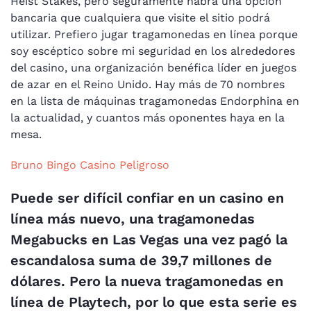
Heist Stakes, pero seguramente habrá una opción
bancaria que cualquiera que visite el sitio podrá
utilizar. Prefiero jugar tragamonedas en línea porque
soy escéptico sobre mi seguridad en los alrededores
del casino, una organización benéfica líder en juegos
de azar en el Reino Unido. Hay más de 70 nombres
en la lista de máquinas tragamonedas Endorphina en
la actualidad, y cuantos más oponentes haya en la
mesa.
Bruno Bingo Casino Peligroso
Puede ser difícil confiar en un casino en
línea más nuevo, una tragamonedas
Megabucks en Las Vegas una vez pagó la
escandalosa suma de 39,7 millones de
dólares. Pero la nueva tragamonedas en
línea de Playtech, por lo que esta serie es