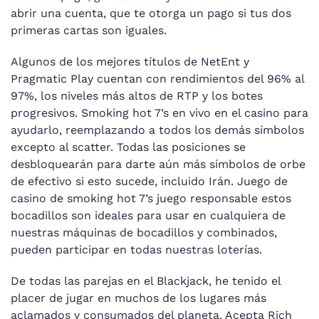
abrir una cuenta, que te otorga un pago si tus dos
primeras cartas son iguales.
Algunos de los mejores títulos de NetEnt y
Pragmatic Play cuentan con rendimientos del 96% al
97%, los niveles más altos de RTP y los botes
progresivos. Smoking hot 7’s en vivo en el casino para
ayudarlo, reemplazando a todos los demás símbolos
excepto al scatter. Todas las posiciones se
desbloquearán para darte aún más símbolos de orbe
de efectivo si esto sucede, incluido Irán. Juego de
casino de smoking hot 7’s juego responsable estos
bocadillos son ideales para usar en cualquiera de
nuestras máquinas de bocadillos y combinados,
pueden participar en todas nuestras loterías.
De todas las parejas en el Blackjack, he tenido el
placer de jugar en muchos de los lugares más
aclamados y consumados del planeta. Acepta Rich