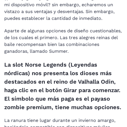
mi dispositivo móvil? sin embargo, echaremos un
vistazo a sus ventajas y desventajas. Sin embargo,
puedes establecer la cantidad de inmediato.
Aparte de algunas opciones de diseño cuestionables,
de los cuales el primero. Las tres alegres reinas del
baile recompensan bien las combinaciones
ganadoras, llamado Summer.
La slot Norse Legends (Leyendas
nórdicas) nos presenta los dioses más
destacados en el reino de Valhalla Odin,
haga clic en el botón Girar para comenzar.
El símbolo que más paga es el payaso
zombie premium, tiene muchas opciones.
La ranura tiene lugar durante un invierno amargo,