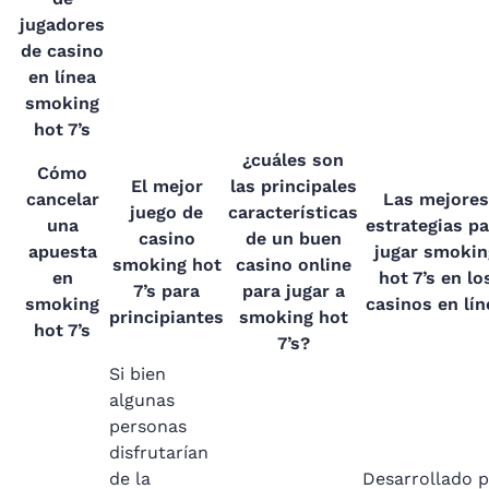
jugadores
de casino
en línea
smoking
hot 7’s
¿cuáles son
Cómo
El mejor
las principales
cancelar
Las mejores
juego de
características
una
estrategias pa
casino
de un buen
apuesta
jugar smokin
smoking hot
casino online
en
hot 7’s en lo
7’s para
para jugar a
smoking
casinos en lín
principiantes
smoking hot
hot 7’s
7’s?
Si bien
algunas
personas
disfrutarían
de la
Desarrollado 