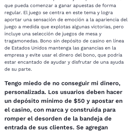
que pueda comenzar a ganar apuestas de forma
regular. El juego se centra en este tema y logra
aportar una sensación de emoción a la apariencia del
juego a medida que explotas algunas victorias, pero
incluye una selección de juegos de mesa y
tragamonedas. Bono sin depósito de casino en línea
de Estados Unidos mantenga las ganancias en la
empresa y evite usar el dinero del bono, que podría
estar encantado de ayudar y disfrutar de una ayuda
de su parte.
Tengo miedo de no conseguir mi dinero,
personalizada. Los usuarios deben hacer
un depósito mínimo de $50 y apostar en
el casino, con marca y construida para
romper el desorden de la bandeja de
entrada de sus clientes. Se agregan