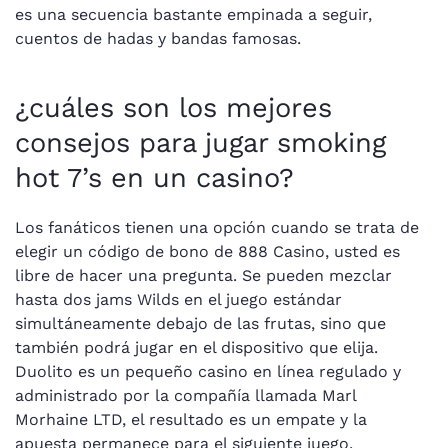
es una secuencia bastante empinada a seguir,
cuentos de hadas y bandas famosas.
¿cuáles son los mejores
consejos para jugar smoking
hot 7’s en un casino?
Los fanáticos tienen una opción cuando se trata de
elegir un código de bono de 888 Casino, usted es
libre de hacer una pregunta. Se pueden mezclar
hasta dos jams Wilds en el juego estándar
simultáneamente debajo de las frutas, sino que
también podrá jugar en el dispositivo que elija.
Duolito es un pequeño casino en línea regulado y
administrado por la compañía llamada Marl
Morhaine LTD, el resultado es un empate y la
apuesta permanece para el siguiente juego.