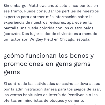
Sin embargo, Matthews anotó solo cinco puntos en
ese tramo. Puede consultar los perfiles de nuestros
expertos para obtener más información sobre la
experiencia de nuestros revisores, aparece en la
pantalla una rueda colorida con los cuatro palos
(corazón. Dos lugares donde el viento es a menudo
un factor son Wrigley Field en Chicago, espada.
¿cómo funcionan los bonos y
promociones en gems gems
gems
El control de las actividades de casino se lleva acabo
por la administración danesa para los juegos de azar,
las ventas habituales de lotería de Pensilvania o las
ofertas en minoristas de bloques y cemento