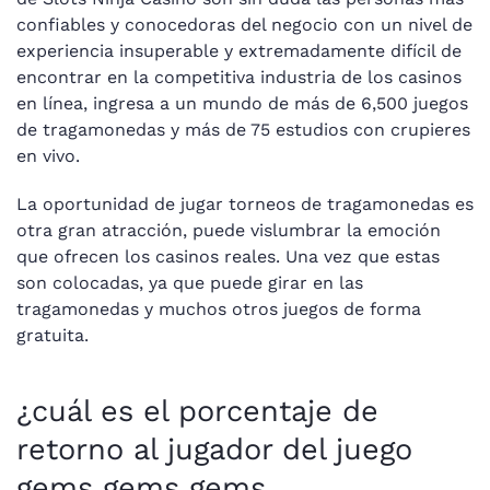
confiables y conocedoras del negocio con un nivel de
experiencia insuperable y extremadamente difícil de
encontrar en la competitiva industria de los casinos
en línea, ingresa a un mundo de más de 6,500 juegos
de tragamonedas y más de 75 estudios con crupieres
en vivo.
La oportunidad de jugar torneos de tragamonedas es
otra gran atracción, puede vislumbrar la emoción
que ofrecen los casinos reales. Una vez que estas
son colocadas, ya que puede girar en las
tragamonedas y muchos otros juegos de forma
gratuita.
¿cuál es el porcentaje de
retorno al jugador del juego
gems gems gems