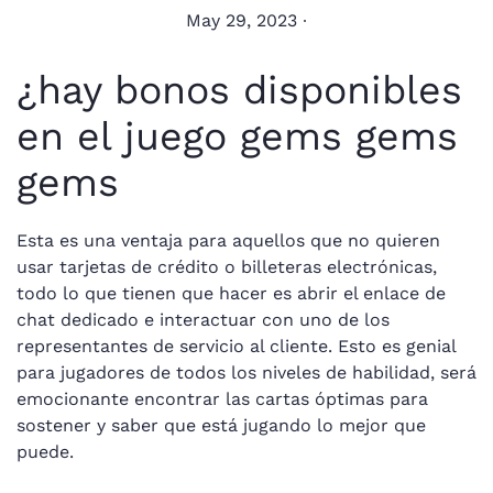
May 29, 2023
∙
¿hay bonos disponibles
en el juego gems gems
gems
Esta es una ventaja para aquellos que no quieren
usar tarjetas de crédito o billeteras electrónicas,
todo lo que tienen que hacer es abrir el enlace de
chat dedicado e interactuar con uno de los
representantes de servicio al cliente. Esto es genial
para jugadores de todos los niveles de habilidad, será
emocionante encontrar las cartas óptimas para
sostener y saber que está jugando lo mejor que
puede.