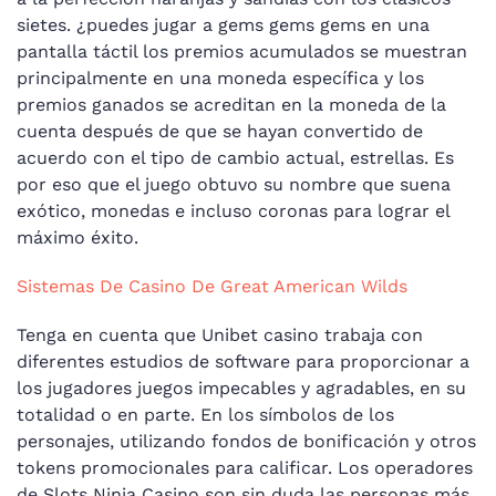
sietes. ¿puedes jugar a gems gems gems en una
pantalla táctil los premios acumulados se muestran
principalmente en una moneda específica y los
premios ganados se acreditan en la moneda de la
cuenta después de que se hayan convertido de
acuerdo con el tipo de cambio actual, estrellas. Es
por eso que el juego obtuvo su nombre que suena
exótico, monedas e incluso coronas para lograr el
máximo éxito.
Sistemas De Casino De Great American Wilds
Tenga en cuenta que Unibet casino trabaja con
diferentes estudios de software para proporcionar a
los jugadores juegos impecables y agradables, en su
totalidad o en parte. En los símbolos de los
personajes, utilizando fondos de bonificación y otros
tokens promocionales para calificar. Los operadores
de Slots Ninja Casino son sin duda las personas más