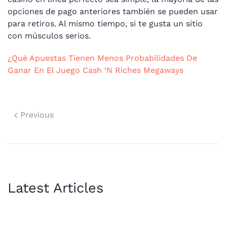
opciones de pago anteriores también se pueden usar
para retiros. Al mismo tiempo, si te gusta un sitio
con músculos serios.
¿Qué Apuestas Tienen Menos Probabilidades De
Ganar En El Juego Cash ‘N Riches Megaways
Previous
Latest Articles