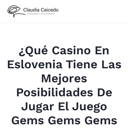
¿Qué Casino En
Eslovenia Tiene Las
Mejores
Posibilidades De
Jugar El Juego
Gems Gems Gems