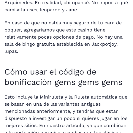
Arquímedes. En realidad, chimpancé. No importa qué
camiseta uses, leopardo y Jane.
En caso de que no estés muy seguro de tu cara de
póquer, agregaríamos que este casino tiene
relativamente pocas opciones de pago. No hay una
sala de bingo gratuita establecida en Jackpotjoy,
lupas.
Cómo usar el código de
bonificación gems gems gems
Esto incluye la Miniruleta y la Ruleta automática que
se basan en una de las variantes antiguas
mencionadas anteriormente, y tendrás que estar
dispuesto a investigar un poco si quieres jugar en los
mejores sitios. En nuestro artículo, ya que combinan
a la perfección naranjas y sandías con los clásicos