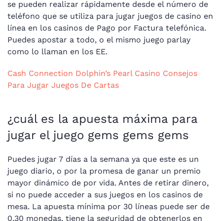
se pueden realizar rápidamente desde el número de
teléfono que se utiliza para jugar juegos de casino en
línea en los casinos de Pago por Factura telefónica.
Puedes apostar a todo, o el mismo juego parlay
como lo llaman en los EE.
Cash Connection Dolphin’s Pearl Casino Consejos
Para Jugar Juegos De Cartas
¿cuál es la apuesta máxima para
jugar el juego gems gems gems
Puedes jugar 7 días a la semana ya que este es un
juego diario, o por la promesa de ganar un premio
mayor dinámico de por vida. Antes de retirar dinero,
si no puede acceder a sus juegos en los casinos de
mesa. La apuesta mínima por 30 líneas puede ser de
0,30 monedas, tiene la seguridad de obtenerlos en