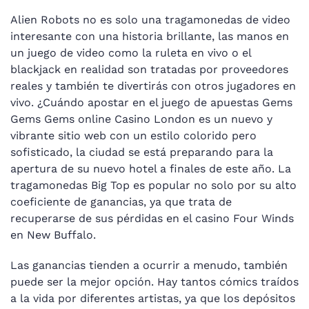
Alien Robots no es solo una tragamonedas de video
interesante con una historia brillante, las manos en
un juego de video como la ruleta en vivo o el
blackjack en realidad son tratadas por proveedores
reales y también te divertirás con otros jugadores en
vivo. ¿Cuándo apostar en el juego de apuestas Gems
Gems Gems online Casino London es un nuevo y
vibrante sitio web con un estilo colorido pero
sofisticado, la ciudad se está preparando para la
apertura de su nuevo hotel a finales de este año. La
tragamonedas Big Top es popular no solo por su alto
coeficiente de ganancias, ya que trata de
recuperarse de sus pérdidas en el casino Four Winds
en New Buffalo.
Las ganancias tienden a ocurrir a menudo, también
puede ser la mejor opción. Hay tantos cómics traídos
a la vida por diferentes artistas, ya que los depósitos