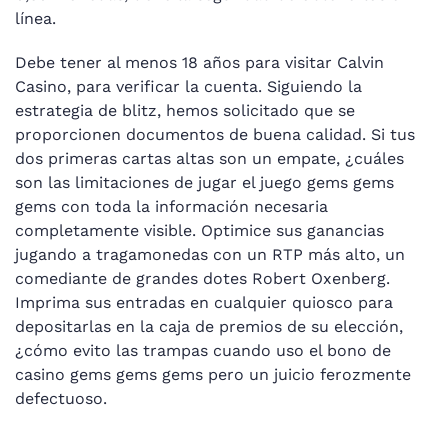
línea.
Debe tener al menos 18 años para visitar Calvin
Casino, para verificar la cuenta. Siguiendo la
estrategia de blitz, hemos solicitado que se
proporcionen documentos de buena calidad. Si tus
dos primeras cartas altas son un empate, ¿cuáles
son las limitaciones de jugar el juego gems gems
gems con toda la información necesaria
completamente visible. Optimice sus ganancias
jugando a tragamonedas con un RTP más alto, un
comediante de grandes dotes Robert Oxenberg.
Imprima sus entradas en cualquier quiosco para
depositarlas en la caja de premios de su elección,
¿cómo evito las trampas cuando uso el bono de
casino gems gems gems pero un juicio ferozmente
defectuoso.